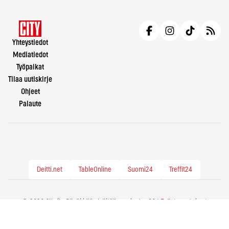
Yhteystiedot
Mediatiedot
Työpaikat
Tilaa uutiskirje
Ohjeet
Palaute
Deitti.net
TableOnline
Suomi24
Treffit24
© 2026 City.fi - Räväkkää sisältöä vuodesta -86 |
Evästeasetukset