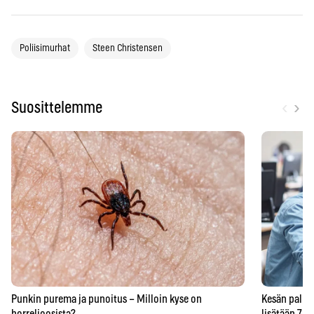
Poliisimurhat
Steen Christensen
‹
›
Suosittelemme
Punkin purema ja punoitus – Milloin kyse on
Kesän palkka