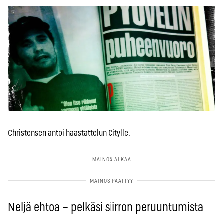
Christensen antoi haastattelun Citylle.
Neljä ehtoa – pelkäsi siirron peruuntumista