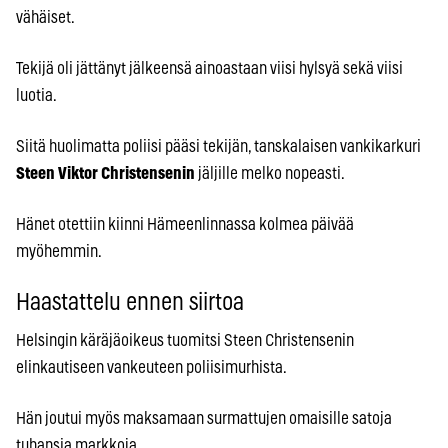
vähäiset.
Tekijä oli jättänyt jälkeensä ainoastaan viisi hylsyä sekä viisi
luotia.
Siitä huolimatta poliisi pääsi tekijän, tanskalaisen vankikarkuri
Steen Viktor Christensenin
jäljille melko nopeasti.
Hänet otettiin kiinni Hämeenlinnassa kolmea päivää
myöhemmin.
Haastattelu ennen siirtoa
Helsingin käräjäoikeus tuomitsi Steen Christensenin
elinkautiseen vankeuteen poliisimurhista.
Hän joutui myös maksamaan surmattujen omaisille satoja
tuhansia markkoja.