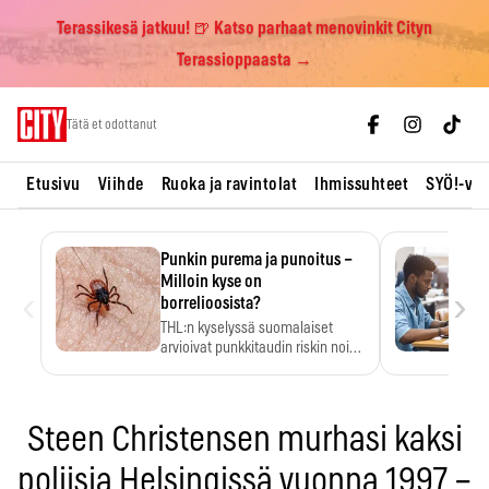
Terassikesä jatkuu! 🍺 Katso parhaat menovinkit Cityn
Terassioppaasta →
Skip
Tätä et odottanut
to
content
Etusivu
Viihde
Ruoka ja ravintolat
Ihmissuhteet
SYÖ!-vii
Punkin purema ja punoitus –
Milloin kyse on
‹
›
borrelioosista?
THL:n kyselyssä suomalaiset
arvioivat punkkitaudin riskin noin
kymmenkertaiseksi…
Steen Christensen murhasi kaksi
poliisia Helsingissä vuonna 1997 –