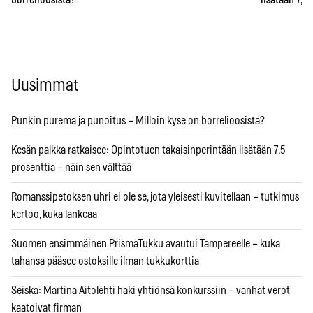
borrelioosista?
lisätään 7,5
Uusimmat
Punkin purema ja punoitus – Milloin kyse on borrelioosista?
Kesän palkka ratkaisee: Opintotuen takaisinperintään lisätään 7,5
prosenttia – näin sen välttää
Romanssipetoksen uhri ei ole se, jota yleisesti kuvitellaan – tutkimus
kertoo, kuka lankeaa
Suomen ensimmäinen PrismaTukku avautui Tampereelle – kuka
tahansa pääsee ostoksille ilman tukkukorttia
Seiska: Martina Aitolehti haki yhtiönsä konkurssiin – vanhat verot
kaatoivat firman