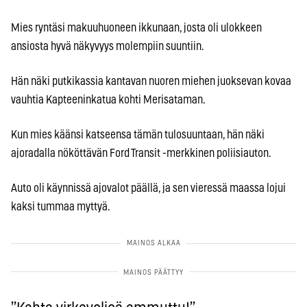
Mies ryntäsi makuuhuoneen ikkunaan, josta oli ulokkeen
ansiosta hyvä näkyvyys molempiin suuntiin.
Hän näki putkikassia kantavan nuoren miehen juoksevan kovaa
vauhtia Kapteeninkatua kohti Merisataman.
Kun mies käänsi katseensa tämän tulosuuntaan, hän näki
ajoradalla nököttävän Ford Transit -merkkinen poliisiauton.
Auto oli käynnissä ajovalot päällä, ja sen vieressä maassa lojui
kaksi tummaa myttyä.