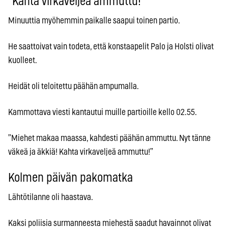
”Kahta virkaveljeä ammuttu!”
Minuuttia myöhemmin paikalle saapui toinen partio.
He saattoivat vain todeta, että konstaapelit Palo ja Holsti olivat
kuolleet.
Heidät oli teloitettu päähän ampumalla.
Kammottava viesti kantautui muille partioille kello 02.55.
”Miehet makaa maassa, kahdesti päähän ammuttu. Nyt tänne
väkeä ja äkkiä! Kahta virkaveljeä ammuttu!”
Kolmen päivän pakomatka
Lähtötilanne oli haastava.
Kaksi poliisia surmanneesta miehestä saadut havainnot olivat