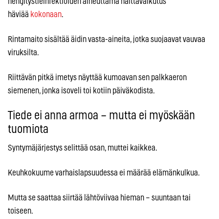
hengitystieinfektioiden aiheuttama haittavaikutus
häviää
kokonaan
.
Rintamaito sisältää äidin vasta-aineita, jotka suojaavat vauvaa
viruksilta.
Riittävän pitkä imetys näyttää kumoavan sen palkkaeron
siemenen, jonka isoveli toi kotiin päiväkodista.
Tiede ei anna armoa – mutta ei myöskään
tuomiota
Syntymäjärjestys selittää osan, muttei kaikkea.
Keuhkokuume varhaislapsuudessa ei määrää elämänkulkua.
Mutta se saattaa siirtää lähtöviivaa hieman – suuntaan tai
toiseen.