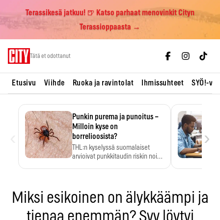
Terassikesä jatkuu! 🍺 Katso parhaat menovinkit Cityn
Terassioppaasta →
Skip
Tätä et odottanut
to
content
Etusivu
Viihde
Ruoka ja ravintolat
Ihmissuhteet
SYÖ!-vii
Punkin purema ja punoitus –
Milloin kyse on
‹
›
borrelioosista?
THL:n kyselyssä suomalaiset
arvioivat punkkitaudin riskin noin
kymmenkertaiseksi…
Miksi esikoinen on älykkäämpi ja
tienaa enemmän? Syy löytyi