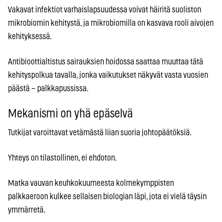
Vakavat infektiot varhaislapsuudessa voivat häiritä suoliston
mikrobiomin kehitystä, ja mikrobiomilla on kasvava rooli aivojen
kehityksessä.
Antibioottialtistus sairauksien hoidossa saattaa muuttaa tätä
kehityspolkua tavalla, jonka vaikutukset näkyvät vasta vuosien
päästä – palkkapussissa.
Mekanismi on yhä epäselvä
Tutkijat varoittavat vetämästä liian suoria johtopäätöksiä.
Yhteys on tilastollinen, ei ehdoton.
Matka vauvan keuhkokuumeesta kolmekymppisten
palkkaeroon kulkee sellaisen biologian läpi, jota ei vielä täysin
ymmärretä.