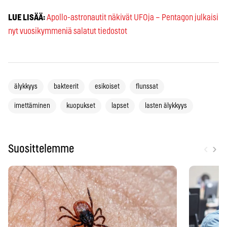
LUE LISÄÄ:
Apollo-astronautit näkivät UFOja – Pentagon julkaisi
nyt vuosikymmeniä salatut tiedostot
älykkyys
bakteerit
esikoiset
flunssat
imettäminen
kuopukset
lapset
lasten älykkyys
‹
›
Suosittelemme