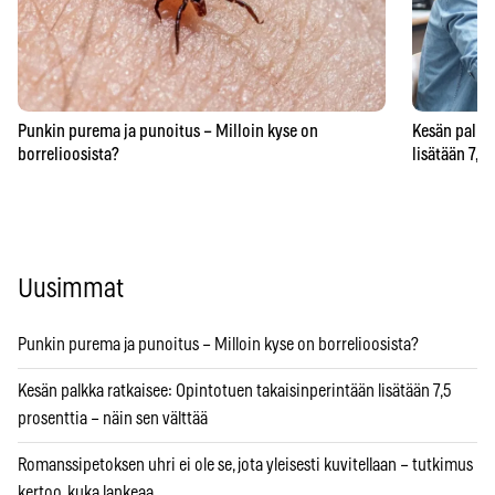
Punkin purema ja punoitus – Milloin kyse on
Kesän palkka
borrelioosista?
lisätään 7,5
Uusimmat
Punkin purema ja punoitus – Milloin kyse on borrelioosista?
Kesän palkka ratkaisee: Opintotuen takaisinperintään lisätään 7,5
prosenttia – näin sen välttää
Romanssipetoksen uhri ei ole se, jota yleisesti kuvitellaan – tutkimus
kertoo, kuka lankeaa