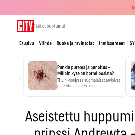
T
Skip
Tätä et odottanut
to
content
Etusivu
Viihde
Ruoka ja ravintolat
Ihmissuhteet
SY
Punkin purema ja punoitus –
‹
Milloin kyse on borrelioosista?
THL:n kyselyssä suomalaiset arvioivat
punkkitaudin riskin noin
kymmenkertaiseksi…
Aseistettu huppumie
prinssi Andrewta –