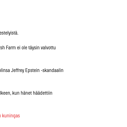
stelyistä.
rsh Farm ei ole täysin valvottu
linsa Jeffrey Epstein -skandaalin
lkeen, kun hänet häädettiin
lu kuningas