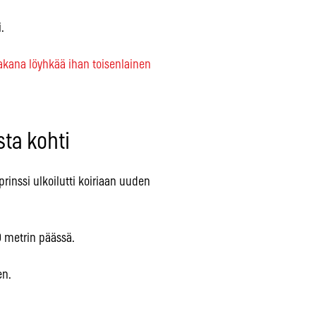
.
takana löyhkää ihan toisenlainen
sta kohti
prinssi ulkoilutti koiriaan uuden
0 metrin päässä.
en.