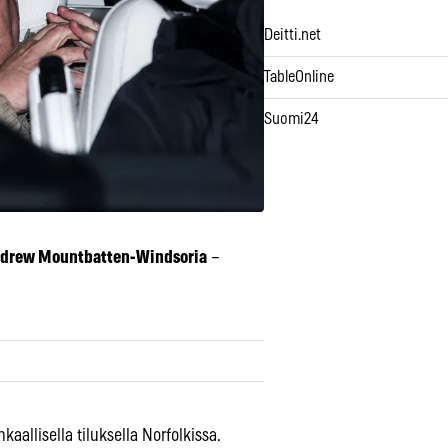
Deitti.net
TableOnline
Suomi24
drew Mountbatten-Windsoria
–
aallisella tiluksella Norfolkissa.