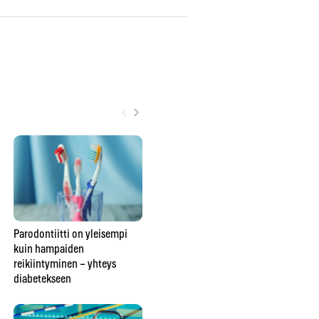
‹
›
Parodontiitti on yleisempi
Verokortin prosentti
Vik
kuin hampaiden
kannattaa tarkistaa nyt
so
reikiintyminen – yhteys
elokuussa – toimi näin
til
diabetekseen