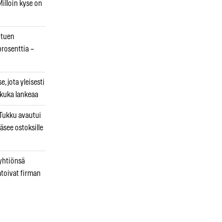
illoin kyse on
otuen
prosenttia –
, jota yleisesti
 kuka lankeaa
ukku avautui
äsee ostoksille
 yhtiönsä
atoivat firman