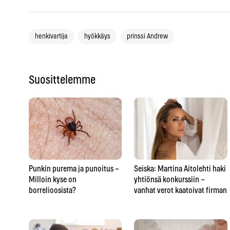
henkivartija
hyökkäys
prinssi Andrew
Suosittelemme
Punkin purema ja punoitus –
Seiska: Martina Aitolehti haki
Milloin kyse on
yhtiönsä konkurssiin –
borrelioosista?
vanhat verot kaatoivat firman