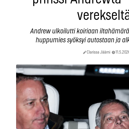
verekselt
Andrew ulkoilutti koiriaan iltahämär
huppumies syöksyi autostaan ja alk
Clarissa Jäärni
11.5.202