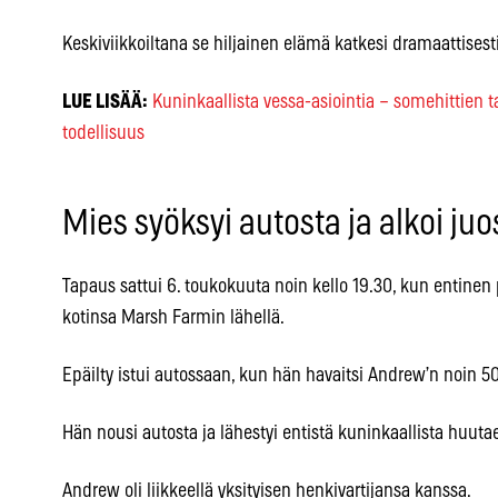
Keskiviikkoiltana se hiljainen elämä katkesi dramaattisesti
LUE LISÄÄ:
Kuninkaallista vessa-asiointia – somehittien 
todellisuus
Mies syöksyi autosta ja alkoi juo
Tapaus sattui 6. toukokuuta noin kello 19.30, kun entinen 
kotinsa Marsh Farmin lähellä.
Epäilty istui autossaan, kun hän havaitsi Andrew’n noin 5
Hän nousi autosta ja lähestyi entistä kuninkaallista huuta
Andrew oli liikkeellä yksityisen henkivartijansa kanssa.