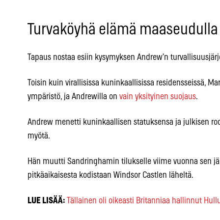
Turvaköyhä elämä maaseudulla
Tapaus nostaa esiin kysymyksen Andrew’n turvallisuusjärje
Toisin kuin virallisissa kuninkaallisissa residensseissä, Ma
ympäristö, ja Andrewilla on
vain yksityinen suojaus
.
Andrew menetti kuninkaallisen statuksensa ja julkisen roo
myötä.
Hän muutti Sandringhamin tilukselle viime vuonna sen jä
pitkäaikaisesta kodistaan Windsor Castlen läheltä.
LUE LISÄÄ:
Tällainen oli oikeasti Britanniaa hallinnut Hul