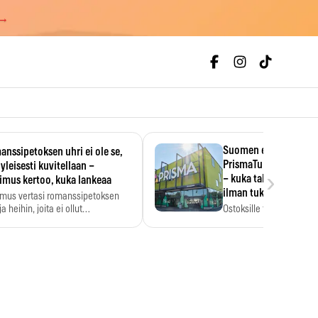
 →
Suomen ensimmäine
nssipetoksen uhri ei ole se,
PrismaTukku avautui 
 yleisesti kuvitellaan –
›
– kuka tahansa pääsee
imus kertoo, kuka lankeaa
ilman tukkukorttia
imus vertasi romanssipetoksen
a heihin, joita ei ollut…
Ostoksille tarvitse tukku
yksikköhinta kannattaa t