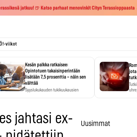
erassikesä jatkuu! 🍺 Katso parhaat menovinkit Cityn Terassioppaasta
Ö!-viikot
Kesän palkka ratkaisee:
Roma
Opintotuen takaisinperintään
jota
lisätään 7,5 prosenttia – näin sen
tutk
välttää
Tutk
Syyslukukauden tukikuukausien
uhrej
määrä ratkeaa sillä, mitä kesällä
ehti…
s jahtasi ex-
Uusimmat
 pidätettiin