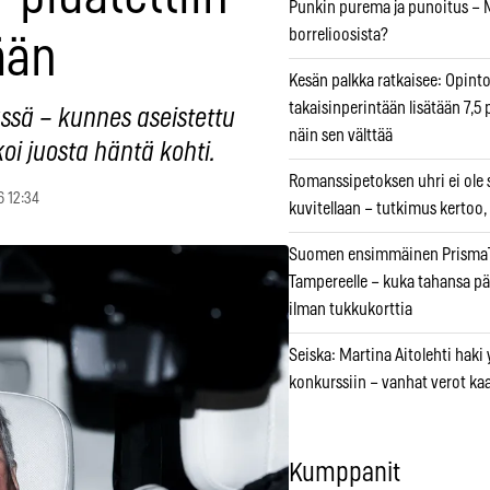
Punkin purema ja punoitus – M
borrelioosista?
ään
Kesän palkka ratkaisee: Opint
takaisinperintään lisätään 7,5 
ässä – kunnes aseistettu
näin sen välttää
oi juosta häntä kohti.
Romanssipetoksen uhri ei ole se
6 12:34
kuvitellaan – tutkimus kertoo,
Suomen ensimmäinen PrismaT
Tampereelle – kuka tahansa pä
ilman tukkukorttia
Seiska: Martina Aitolehti haki
konkurssiin – vanhat verot ka
Kumppanit