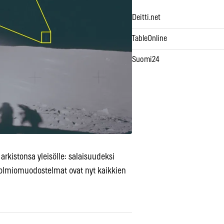
Deitti.net
TableOnline
Suomi24
rkistonsa yleisölle: salaisuudeksi
 kolmiomuodostelmat ovat nyt kaikkien