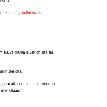
aikana.
ntokoneita ja kollektiivista
isia, valokuvia ja valtion sisäisiä
ministeriöltä.
ansa aikana ja kirjoitti sosiaalisen
n meneillään.”