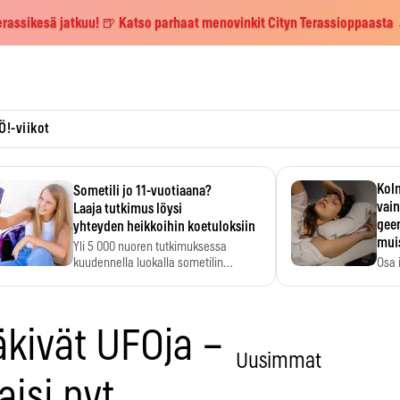
erassikesä jatkuu! 🍺 Katso parhaat menovinkit Cityn Terassioppaasta
Ö!-viikot
Kolm
Sometili jo 11-vuotiaana?
vain
Laaja tutkimus löysi
geen
yhteyden heikkoihin koetuloksiin
mui
Yli 5 000 nuoren tutkimuksessa
kuudennella luokalla sometilin…
Osa 
voi s
äkivät UFOja –
Uusimmat
isi nyt