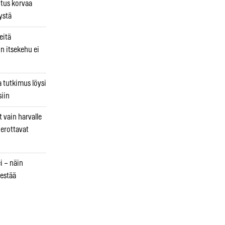
utus korvaa
ystä
eitä
in itsekehu ei
a tutkimus löysi
iin
 vain harvalle
a erottavat
i – näin
estää