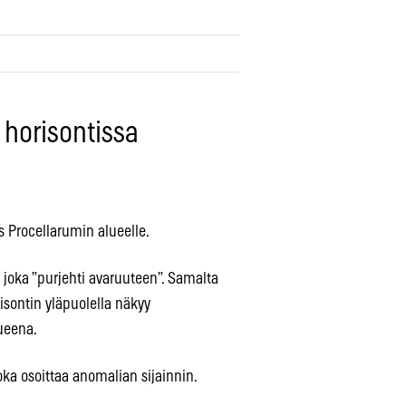
 horisontissa
 Procellarumin alueelle.
joka ”purjehti avaruuteen”. Samalta
isontin yläpuolella näkyy
ueena.
oka osoittaa anomalian sijainnin.