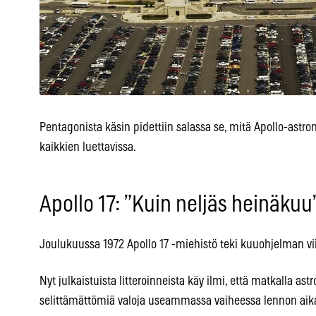
Pentagonista käsin pidettiin salassa se, mitä Apollo-astron
kaikkien luettavissa.
Apollo 17: ”Kuin neljäs heinäkuu
Joulukuussa 1972 Apollo 17 -miehistö teki kuuohjelman v
Nyt julkaistuista litteroinneista käy ilmi, että matkalla astr
selittämättömiä valoja useammassa vaiheessa lennon aik