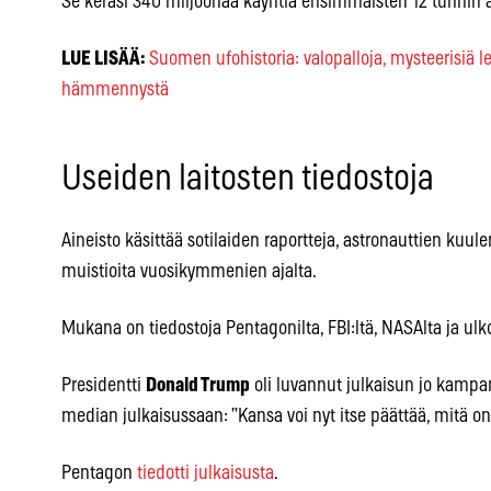
Se keräsi 340 miljoonaa käyntiä ensimmäisten 12 tunnin 
LUE LISÄÄ:
Suomen ufohistoria: valopalloja, mysteerisiä le
hämmennystä
Useiden laitosten tiedostoja
Aineisto käsittää sotilaiden raportteja, astronauttien kuulem
muistioita vuosikymmenien ajalta.
Mukana on tiedostoja Pentagonilta, FBI:ltä, NASAlta ja ulko
Presidentti
Donald Trump
oli luvannut julkaisun jo kampanj
median julkaisussaan: ”Kansa voi nyt itse päättää, mitä o
Pentagon
tiedotti julkaisusta
.