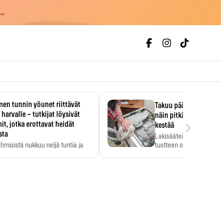
 →
en tunnin yöunet riittävät
Takuu päättyi, myyjän
 harvalle – tutkijat löysivät
näin pitkään kodinko
›
it, jotka erottavat heidät
kestää
sta
Lakisääteinen virhevast
ihmisistä nukkuu neljä tuntia ja
tuotteen oletetun kestoi
ilti…