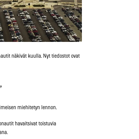
autit näkivät kuulla. Nyt tiedostot ovat
”
iimeisen miehitetyn lennon.
onautit havaitsivat toistuvia
ana.