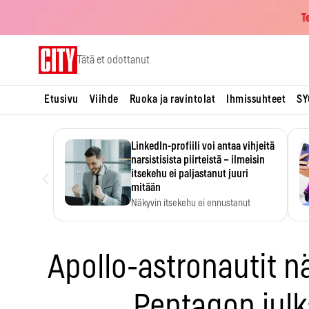
T
Skip
Tätä et odottanut
to
content
Etusivu
Viihde
Ruoka ja ravintolat
Ihmissuhteet
SY
LinkedIn-profiili voi antaa vihjeitä
narsistisista piirteistä – ilmeisin
‹
itsekehu ei paljastanut juuri
mitään
Näkyvin itsekehu ei ennustanut
narsistisia piirteitä.
Apollo-astronautit n
Pentagon julka