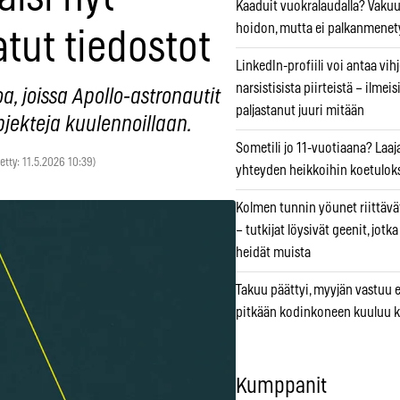
Kaaduit vuokralaudalla? Vaku
hoidon, mutta ei palkanmenet
tut tiedostot
LinkedIn-profiili voi antaa vihj
narsistisista piirteistä – ilmeis
oa, joissa Apollo-astronautit
paljastanut juuri mitään
bjekteja kuulennoillaan.
Sometili jo 11-vuotiaana? Laaj
tetty: 11.5.2026 10:39)
yhteyden heikkoihin koetuloks
Kolmen tunnin yöunet riittävät
– tutkijat löysivät geenit, jotk
heidät muista
Takuu päättyi, myyjän vastuu e
pitkään kodinkoneen kuuluu k
Kumppanit