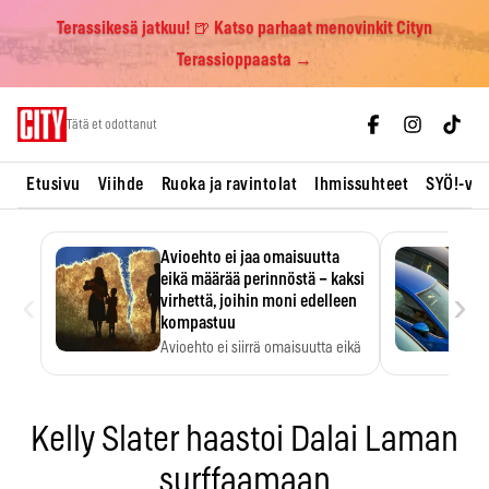
Terassikesä jatkuu! 🍺 Katso parhaat menovinkit Cityn
Terassioppaasta →
Skip
Tätä et odottanut
to
content
Etusivu
Viihde
Ruoka ja ravintolat
Ihmissuhteet
SYÖ!-vii
Avioehto ei jaa omaisuutta
eikä määrää perinnöstä – kaksi
‹
›
virhettä, joihin moni edelleen
kompastuu
Avioehto ei siirrä omaisuutta eikä
ratkaise perintöasioita.
Kelly Slater haastoi Dalai Laman
surffaamaan