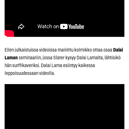
Eilen julkaistuissa videoissa mainittu kolmikko ottaa osaa
Dalai
Laman
seminaariin, jossa Slater kysyy Dalai Lamalta, lähtisikö
hän surffikaveriksi. Dalai Lama esiintyy kaikessa
leppoisuudessaan videolla.