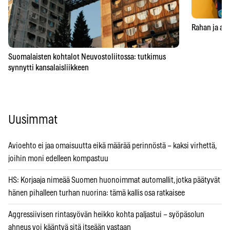
Rahan ja aja
Suomalaisten kohtalot Neuvostoliitossa: tutkimus
synnytti kansalaisliikkeen
Uusimmat
Avioehto ei jaa omaisuutta eikä määrää perinnöstä – kaksi virhettä,
joihin moni edelleen kompastuu
HS: Korjaaja nimeää Suomen huonoimmat automallit, jotka päätyvät
hänen pihalleen turhan nuorina: tämä kallis osa ratkaisee
Aggressiivisen rintasyövän heikko kohta paljastui – syöpäsolun
ahneus voi kääntyä sitä itseään vastaan