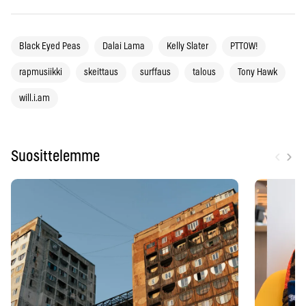
Black Eyed Peas
Dalai Lama
Kelly Slater
PTTOW!
rapmusiikki
skeittaus
surffaus
talous
Tony Hawk
will.i.am
‹
›
Suosittelemme