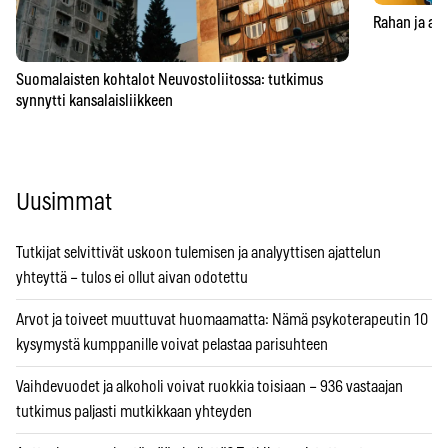
Rahan ja aja
Suomalaisten kohtalot Neuvostoliitossa: tutkimus
synnytti kansalaisliikkeen
Uusimmat
Tutkijat selvittivät uskoon tulemisen ja analyyttisen ajattelun
yhteyttä – tulos ei ollut aivan odotettu
Arvot ja toiveet muuttuvat huomaamatta: Nämä psykoterapeutin 10
kysymystä kumppanille voivat pelastaa parisuhteen
Vaihdevuodet ja alkoholi voivat ruokkia toisiaan – 936 vastaajan
tutkimus paljasti mutkikkaan yhteyden