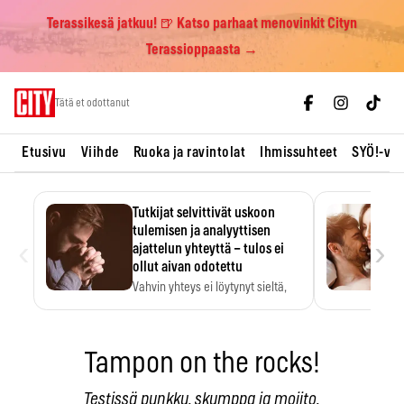
Terassikesä jatkuu! 🍺 Katso parhaat menovinkit Cityn
Terassioppaasta →
Skip
Tätä et odottanut
to
content
Etusivu
Viihde
Ruoka ja ravintolat
Ihmissuhteet
SYÖ!-vii
Tutkijat selvittivät uskoon
tulemisen ja analyyttisen
‹
›
ajattelun yhteyttä – tulos ei
ollut aivan odotettu
Vahvin yhteys ei löytynyt sieltä,
mistä sitä odotettiin.
Tampon on the rocks!
Testissä punkku, skumppa ja mojito.