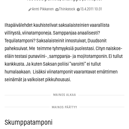
Antti Pikkanen
Thinkstock
13.4.2011 10:31
Iltapäivälehdet kauhistelivat saksalaisteinien vaarallista
villitystä, viinatamponeja. Samppanjaa anaalisesti?
Tequilatamponi? Saksalaisteinit innostuivat, Duudsonit
paheksuivat. Me teimme tyhmyyksiä puolestasi. Cityn naiskoe-
eläin testasi punaviini- , samppanja- ja mojitotamponin. Ei tullut
kankkusta. Ja kuten Saksan poliisi ”varoitti” ei tullut
humalaakaan. Lisäksi viinatamponit vaarantavat emättimen
seinämät ja valkoiset pikkuhoususi.
Skumppatamponi