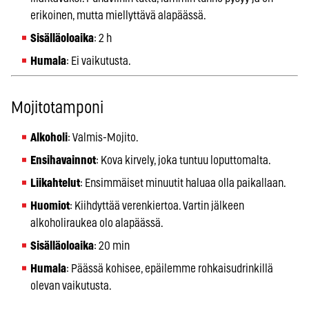
erikoinen, mutta miellyttävä alapäässä.
Sisälläoloaika
: 2 h
Humala
: Ei vaikutusta.
Mojitotamponi
Alkoholi
: Valmis-Mojito.
Ensihavainnot
: Kova kirvely, joka tuntuu loputtomalta.
Liikahtelut
: Ensimmäiset minuutit haluaa olla paikallaan.
Huomiot
: Kiihdyttää verenkiertoa. Vartin jälkeen
alkoholiraukea olo alapäässä.
Sisälläoloaika
: 20 min
Humala
: Päässä kohisee, epäilemme rohkaisudrinkillä
olevan vaikutusta.