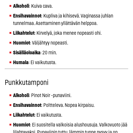
Alkoholi
: Kuiva cava.
Ensihavainnot
: Kupliva ja kihisevä. Vaginassa juhlan
tunnelmaa. Asettaminen yllättävän helppoa.
Liikahtelut
: Kirvelyä, joka menee nopeasti ohi.
Huomiot
: Väljähtyy nopeasti.
Sisälläoloaika
: 20 min.
Humala
: Ei vaikutusta.
Punkkutamponi
Alkoholi
: Pinot Noir -punaviini.
Ensihavainnot
: Poltteleva. Nopea kirpaisu.
Liikahtelut
: Ei vaikutusta.
Huomiot
: Ei suositella valkoisia alushousuja. Valkovuoto jää
lilahtavaksi. Punaviinin tuttu, lämmin tunne pysyy ja on