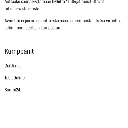
Auttaako sauna kestämään hellettä? Tutkijat muistuttavat
ratkaisevasta erosta
Avioehto ei jaa omaisuutta eikä määrää perinnöstä – kaksi virhettä,
joihin moni edelleen kompastuu
Kumppanit
Deitti.net
TableOnline
Suomi24