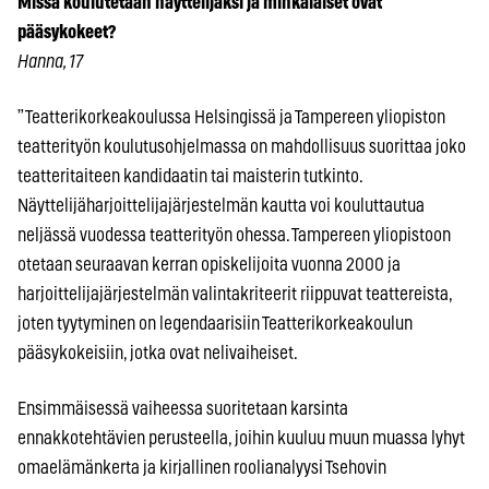
Missä koulutetaan näyttelijäksi ja minkälaiset ovat
pääsykokeet?
Hanna, 17
”Teatterikorkeakoulussa Helsingissä ja Tampereen yliopiston
teatterityön koulutusohjelmassa on mahdollisuus suorittaa joko
teatteritaiteen kandidaatin tai maisterin tutkinto.
Näyttelijäharjoittelijajärjestelmän kautta voi kouluttautua
neljässä vuodessa teatterityön ohessa. Tampereen yliopistoon
otetaan seuraavan kerran opiskelijoita vuonna 2000 ja
harjoittelijajärjestelmän valintakriteerit riippuvat teattereista,
joten tyytyminen on legendaarisiin Teatterikorkeakoulun
pääsykokeisiin, jotka ovat nelivaiheiset.
Ensimmäisessä vaiheessa suoritetaan karsinta
ennakkotehtävien perusteella, joihin kuuluu muun muassa lyhyt
omaelämänkerta ja kirjallinen roolianalyysi Tsehovin