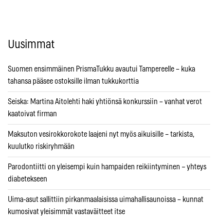
Uusimmat
Suomen ensimmäinen PrismaTukku avautui Tampereelle – kuka
tahansa pääsee ostoksille ilman tukkukorttia
Seiska: Martina Aitolehti haki yhtiönsä konkurssiin – vanhat verot
kaatoivat firman
Maksuton vesirokkorokote laajeni nyt myös aikuisille – tarkista,
kuulutko riskiryhmään
Parodontiitti on yleisempi kuin hampaiden reikiintyminen – yhteys
diabetekseen
Uima-asut sallittiin pirkanmaalaisissa uimahallisaunoissa – kunnat
kumosivat yleisimmät vastaväitteet itse