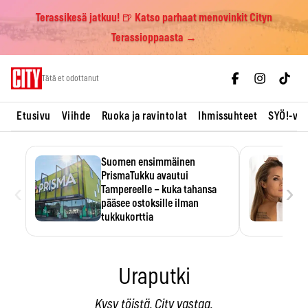
Terassikesä jatkuu! 🍺 Katso parhaat menovinkit Cityn
Terassioppaasta →
Skip
Tätä et odottanut
to
content
Etusivu
Viihde
Ruoka ja ravintolat
Ihmissuhteet
SYÖ!-vii
Suomen ensimmäinen
PrismaTukku avautui
‹
›
Tampereelle – kuka tahansa
pääsee ostoksille ilman
tukkukorttia
Ostoksille tarvitse tukkukorttia,
mutta yksikköhinta kannattaa
tarkistaa itse.
Uraputki
Kysy töistä, City vastaa.