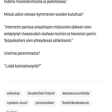
todella mielenkiintoista ja palkitsevaa.”
Missä uskot olevasi kymmenen vuoden kuluttua?
”Internetin parissa ansaittujen miljoonien jälkeen olen
vetäytynyt maaseudun rauhaan koirien ja hevosten pariin.
Työpaikalleni olen yhteydessä sähköisesti.”
Unelma paremmasta?
”Lisää kaistaleveyttä?”
arkeologi
DoubleClick Finland
kalustesuunnittelija
opiskelu-duuni
pörssimeklari
Teatterikorkeakoulu