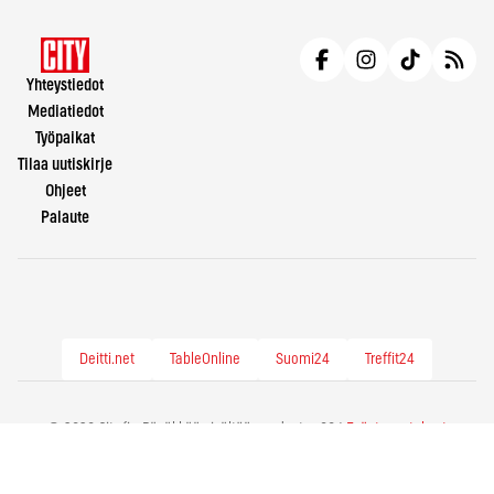
Yhteystiedot
Mediatiedot
Työpaikat
Tilaa uutiskirje
Ohjeet
Palaute
Deitti.net
TableOnline
Suomi24
Treffit24
© 2026 City.fi - Räväkkää sisältöä vuodesta -86 |
Evästeasetukset