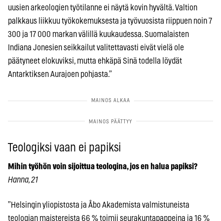
uusien arkeologien työtilanne ei näytä kovin hyvältä. Valtion
palkkaus liikkuu työkokemuksesta ja työvuosista riippuen noin 7
300 ja 17 000 markan välillä kuukaudessa. Suomalaisten
Indiana Jonesien seikkailut valitettavasti eivät vielä ole
päätyneet elokuviksi, mutta ehkäpä Sinä todella löydät
Antarktiksen Aurajoen pohjasta.”
Teologiksi vaan ei papiksi
Mihin työhön voin sijoittua teologina, jos en halua papiksi?
Hanna, 21
”Helsingin yliopistosta ja Åbo Akademista valmistuneista
teologian maistereista 66 % toimii seurakuntapappeina ja 16 %