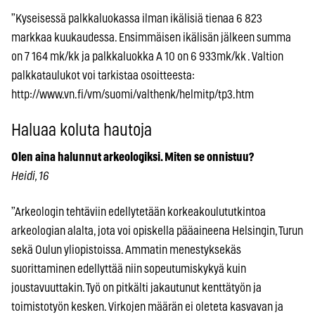
”Kyseisessä palkkaluokassa ilman ikälisiä tienaa 6 823
markkaa kuukaudessa. Ensimmäisen ikälisän jälkeen summa
on 7 164 mk/kk ja palkkaluokka A 10 on 6 933mk/kk . Valtion
palkkataulukot voi tarkistaa osoitteesta:
http://www.vn.fi/vm/suomi/valthenk/helmitp/tp3.htm
Haluaa koluta hautoja
Olen aina halunnut arkeologiksi. Miten se onnistuu?
Heidi, 16
”Arkeologin tehtäviin edellytetään korkeakoulututkintoa
arkeologian alalta, jota voi opiskella pääaineena Helsingin, Turun
sekä Oulun yliopistoissa. Ammatin menestyksekäs
suorittaminen edellyttää niin sopeutumiskykyä kuin
joustavuuttakin. Työ on pitkälti jakautunut kenttätyön ja
toimistotyön kesken. Virkojen määrän ei oleteta kasvavan ja