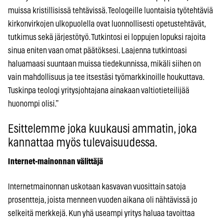
muissa kristillisissä tehtävissä. Teologeille luontaisia työtehtäviä
kirkonvirkojen ulkopuolella ovat luonnollisesti opetustehtävät,
tutkimus sekä järjestötyö. Tutkintosi ei loppujen lopuksi rajoita
sinua eniten vaan omat päätöksesi. Laajenna tutkintoasi
haluamaasi suuntaan muissa tiedekunnissa, mikäli siihen on
vain mahdollisuus ja tee itsestäsi työmarkkinoille houkuttava.
Tuskinpa teologi yritysjohtajana ainakaan valtiotieteilijää
huonompi olisi.”
Esittelemme joka kuukausi ammatin, joka
kannattaa myös tulevaisuudessa.
Internet-mainonnan välittäjä
Internetmainonnan uskotaan kasvavan vuosittain satoja
prosentteja, joista menneen vuoden aikana oli nähtävissä jo
selkeitä merkkejä. Kun yhä useampi yritys haluaa tavoittaa