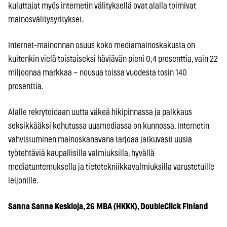
kuluttajat myös internetin välityksellä ovat alalla toimivat
mainosvälitysyritykset.
Internet-mainonnan osuus koko mediamainoskakusta on
kuitenkin vielä toistaiseksi häviävän pieni 0,4 prosenttia, vain 22
miljoonaa markkaa – nousua toissa vuodesta tosin 140
prosenttia.
Alalle rekrytoidaan uutta väkeä hikipinnassa ja palkkaus
seksikkääksi kehutussa uusmediassa on kunnossa. Internetin
vahvistuminen mainoskanavana tarjoaa jatkuvasti uusia
työtehtäviä kaupallisilla valmiuksilla, hyvällä
mediatuntemuksella ja tietotekniikkavalmiuksilla varustetuille
leijonille.
Sanna Sanna Keskioja, 26 MBA (HKKK), DoubleClick Finland