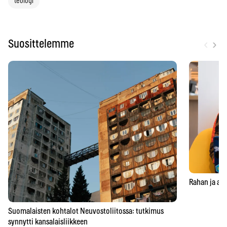
teologi
‹
›
Suosittelemme
Rahan ja aja
Suomalaisten kohtalot Neuvostoliitossa: tutkimus
synnytti kansalaisliikkeen