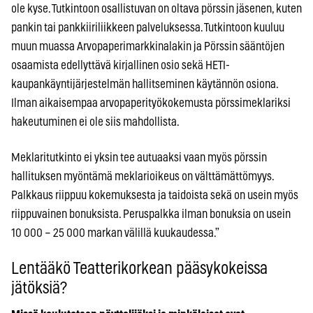
ole kyse. Tutkintoon osallistuvan on oltava pörssin jäsenen, kuten
pankin tai pankkiiriliikkeen palveluksessa. Tutkintoon kuuluu
muun muassa Arvopaperimarkkinalakin ja Pörssin sääntöjen
osaamista edellyttävä kirjallinen osio sekä HETI-
kaupankäyntijärjestelmän hallitseminen käytännön osiona.
Ilman aikaisempaa arvopaperityökokemusta pörssimeklariksi
hakeutuminen ei ole siis mahdollista.
Meklaritutkinto ei yksin tee autuaaksi vaan myös pörssin
hallituksen myöntämä meklarioikeus on välttämättömyys.
Palkkaus riippuu kokemuksesta ja taidoista sekä on usein myös
riippuvainen bonuksista. Peruspalkka ilman bonuksia on usein
10 000 – 25 000 markan välillä kuukaudessa.”
Lentääkö Teatterikorkean pääsykokeissa
jätöksiä?