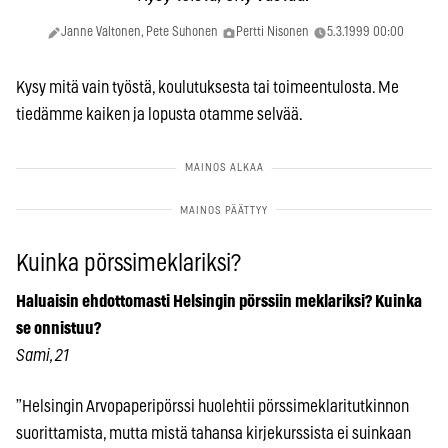
Janne Valtonen, Pete Suhonen
Pertti Nisonen
5.3.1999 00:00
Kysy mitä vain työstä, koulutuksesta tai toimeentulosta. Me
tiedämme kaiken ja lopusta otamme selvää.
Kuinka pörssimeklariksi?
Haluaisin ehdottomasti Helsingin pörssiin meklariksi? Kuinka
se onnistuu?
Sami, 21
”Helsingin Arvopaperipörssi huolehtii pörssimeklaritutkinnon
suorittamista, mutta mistä tahansa kirjekurssista ei suinkaan