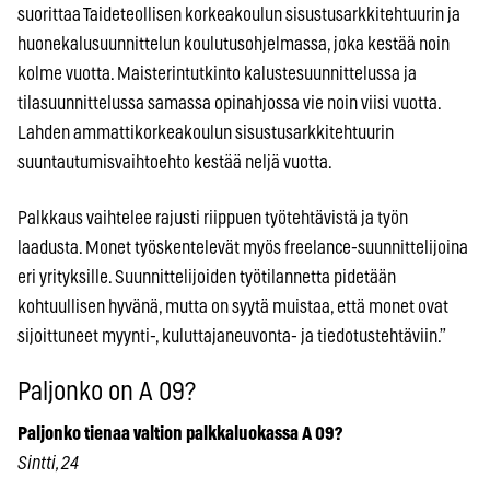
suorittaa Taideteollisen korkeakoulun sisustusarkkitehtuurin ja
huonekalusuunnittelun koulutusohjelmassa, joka kestää noin
kolme vuotta. Maisterintutkinto kalustesuunnittelussa ja
tilasuunnittelussa samassa opinahjossa vie noin viisi vuotta.
Lahden ammattikorkeakoulun sisustusarkkitehtuurin
suuntautumisvaihtoehto kestää neljä vuotta.
Palkkaus vaihtelee rajusti riippuen työtehtävistä ja työn
laadusta. Monet työskentelevät myös freelance-suunnittelijoina
eri yrityksille. Suunnittelijoiden työtilannetta pidetään
kohtuullisen hyvänä, mutta on syytä muistaa, että monet ovat
sijoittuneet myynti-, kuluttajaneuvonta- ja tiedotustehtäviin.”
Paljonko on A 09?
Paljonko tienaa valtion palkkaluokassa A 09?
Sintti, 24