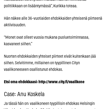
politiikkaan on lisääntymässä”, Kurikka toteaa.
Hän näkee alle 36-vuotiaiden ehdokkaiden yhteisenä piirteenä
aktiivisuuden.
“Monet ovat olleet vuosia mukana puoluetoiminnassa,
kasvaneet siihen.”
Nuorten ehdokkaiden yhteiset piirteet eivät kuitenkaan jää
siihen. Selvitimme, millainen on tyypillinen Cityn
vaalikoneeseen osallistunut ehdokas.
Etsi oma ehdokkaasi: http://www.city.fi/vaalikone
Case: Anu
Kos
kela
Ja tässä hän on: vaalikoneen tyypillisin ehdokas Helsingin