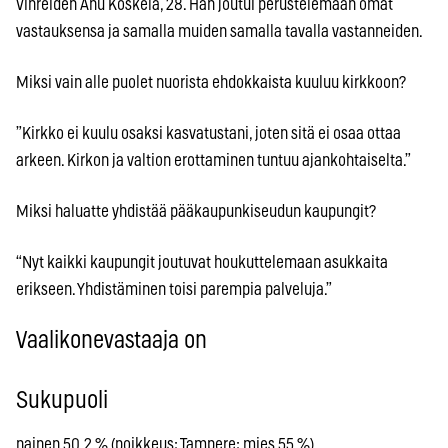
Vihreiden Anu Koskela, 28. Hän joutui perustelemaan omat
vastauksensa ja samalla muiden samalla tavalla vastanneiden.
Miksi vain alle puolet nuorista ehdokkaista kuuluu kirkkoon?
”Kirkko ei kuulu osaksi kasvatustani, joten sitä ei osaa ottaa
arkeen. Kirkon ja valtion erottaminen tuntuu ajankohtaiselta.”
Miksi haluatte yhdistää pääkaupunkiseudun kaupungit?
“Nyt kaikki kaupungit joutuvat houkuttelemaan asukkaita
erikseen. Yhdistäminen toisi parempia palveluja.”
Vaalikonevastaaja on
Sukupuoli
nainen 50,2 % (poikkeus: Tampere: mies 55 %)