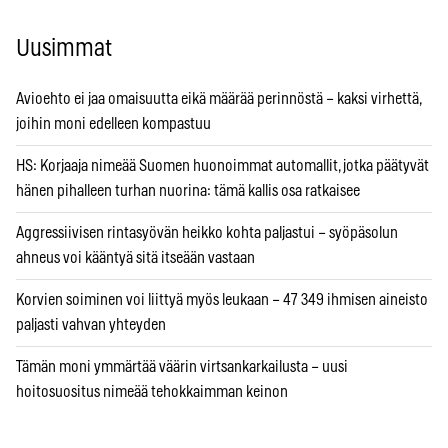
Uusimmat
Avioehto ei jaa omaisuutta eikä määrää perinnöstä – kaksi virhettä,
joihin moni edelleen kompastuu
HS: Korjaaja nimeää Suomen huonoimmat automallit, jotka päätyvät
hänen pihalleen turhan nuorina: tämä kallis osa ratkaisee
Aggressiivisen rintasyövän heikko kohta paljastui – syöpäsolun
ahneus voi kääntyä sitä itseään vastaan
Korvien soiminen voi liittyä myös leukaan – 47 349 ihmisen aineisto
paljasti vahvan yhteyden
Tämän moni ymmärtää väärin virtsankarkailusta – uusi
hoitosuositus nimeää tehokkaimman keinon