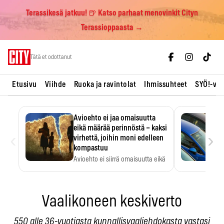
Terassikesä jatkuu! 🍺 Katso parhaat menovinkit Cityn
Terassioppaasta →
Skip
Tätä et odottanut
to
content
Etusivu
Viihde
Ruoka ja ravintolat
Ihmissuhteet
SYÖ!-vii
Avioehto ei jaa omaisuutta
eikä määrää perinnöstä – kaksi
‹
›
virhettä, joihin moni edelleen
kompastuu
Avioehto ei siirrä omaisuutta eikä
ratkaise perintöasioita.
Vaalikoneen keskiverto
550 alle 36-vuotiasta kunnallisvaaliehdokasta vastasi