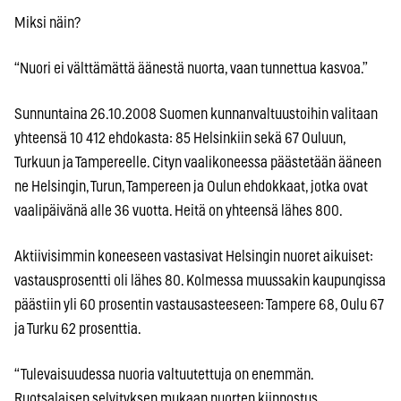
Miksi näin?
“Nuori ei välttämättä äänestä nuorta, vaan tunnettua kasvoa.”
Sunnuntaina 26.10.2008 Suomen kunnanvaltuustoihin valitaan
yhteensä 10 412 ehdokasta: 85 Helsinkiin sekä 67 Ouluun,
Turkuun ja Tampereelle. Cityn vaalikoneessa päästetään ääneen
ne Helsingin, Turun, Tampereen ja Oulun ehdokkaat, jotka ovat
vaalipäivänä alle 36 vuotta. Heitä on yhteensä lähes 800.
Aktiivisimmin koneeseen vastasivat Helsingin nuoret aikuiset:
vastausprosentti oli lähes 80. Kolmessa muussakin kaupungissa
päästiin yli 60 prosentin vastausasteeseen: Tampere 68, Oulu 67
ja Turku 62 prosenttia.
“Tulevaisuudessa nuoria valtuutettuja on enemmän.
Ruotsalaisen selvityksen mukaan nuorten kiinnostus