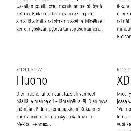
Uskallan epäillä ettei monikaan sieltä löydä
ikkuno
ketään. Kaikki ovat samaa massaa joko
ellei k
sinisillä silmillä tai sitten ruskeilla. Mitään ei
tai nä
kerro myöskään pyöreä tai sopusuhtainen…
minuut
Eteisen
7.11.2010
•
1927
6.11.201
Huono
XD
Olen huono lähtemään. Taas oli vermeet
Mies r
päällä ja menoa oli – lähtemättä jäi. Olen hyvä
jossa 
jäämään. Pidän asemapaikkani. Kukaan ei
“Vaimo
kaipaa minua in a honky tonk down in
lotossa
Mexico. Kenties…
vuorist