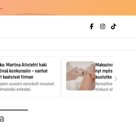
 →
ka: Martina Aitolehti haki
Maksuton vesirokkoro
önsä konkurssiin – vanhat
nyt myös aikuisille – t
›
t kaatoivat firman
kuulutko riskiryhmää
pien vuosien verorästit nousivat
Kansallinen rokotusohje
oimaiseksi esteeksi.
elokuun alussa.
aa