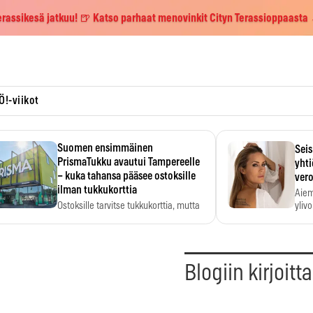
erassikesä jatkuu! 🍺 Katso parhaat menovinkit Cityn Terassioppaasta
Ö!-viikot
Suomen ensimmäinen
Seis
PrismaTukku avautui Tampereelle
yhti
– kuka tahansa pääsee ostoksille
vero
ilman tukkukorttia
Aiem
Ostoksille tarvitse tukkukorttia, mutta
yliv
yksikköhinta kannattaa tarkistaa itse.
Blogiin kirjoitt