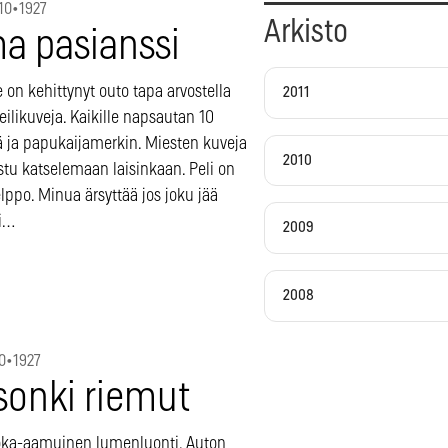
10
•
1927
Arkisto
a pasianssi
 on kehittynyt outo tapa arvostella
2011
eilikuveja. Kaikille napsautan 10
tä ja papukaijamerkin. Miesten kuveja
2010
stu katselemaan laisinkaan. Peli on
lppo. Minua ärsyttää jos joku jää
i…
2009
2008
0
•
1927
sonki riemut
joka-aamuinen lumenluonti. Auton