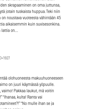
iden skrapaaminen on oma juttunsa,
äytä jotain tuskaista huppua. Teki niin
in on noustava vuoteesta vähintään 45
tia aikaisemmin kuin suvisesonkina.
 lattia on…
0
•
1927
yntää olohuoneesta makuuhuoneeseen
vaimo on juuri käymässä yöpuulle.
, vaimo! Pakkaa laukut, mä voitin
!” “Ihanaa, kulta! Ranta vai
otamineet?!” “No mulle ihan se ja