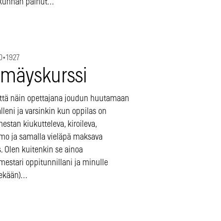
kunhan painut…
0
•
1927
rmäyskurssi
että näin opettajana joudun huutamaan
lleni ja varsinkin kun oppilas on
stan kiukutteleva, kiroileva,
mo ja samalla vieläpä maksava
. Olen kuitenkin se ainoa
mestari oppitunnillani ja minulle
lekään)…