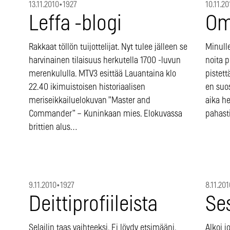
13.11.2010
•
1927
10.11.20
Leffa -blogi
Om
Rakkaat töllön tuijottelijat. Nyt tulee jälleen se
Minulle
harvinainen tilaisuus herkutella 1700 -luvun
noita p
merenkululla. MTV3 esittää Lauantaina klo
pistet
22.40 ikimuistoisen historiaalisen
en suo
meriseikkailuelokuvan ”Master and
aika he
Commander” – Kuninkaan mies. Elokuvassa
pahast
brittien alus…
9.11.2010
•
1927
8.11.201
Deittiprofiileista
Se
Selailin taas vaihteeksi. Ei löydy etsimääni.
Alkoi 