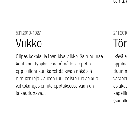
sama, 
5.11.2010
•
1927
2.11.201
Viikko
Tö
Olipas kokolailla ihan kiva viikko. Sain huutaa
Ikävä 
keuhkoni tyhjiksi varapåmålle ja opetin
oppilaa
oppilailleni kuinka tehdä kivan näköisiä
duunime
nimikortteja. Jälleen tuli todistettua se että
varapo
valkokangas ei riitä opetuksessa vaan on
asiakas
jalkauduttava…
kapelli
(kenel