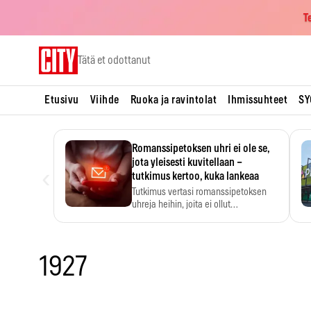
T
Skip
Tätä et odottanut
to
content
Etusivu
Viihde
Ruoka ja ravintolat
Ihmissuhteet
SY
Romanssipetoksen uhri ei ole se,
jota yleisesti kuvitellaan –
‹
tutkimus kertoo, kuka lankeaa
Tutkimus vertasi romanssipetoksen
uhreja heihin, joita ei ollut…
1927