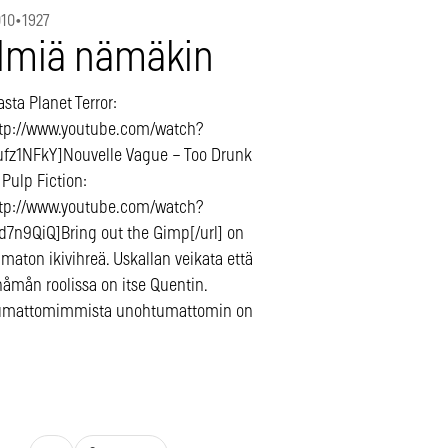
010
•
1927
lmiä nämäkin
sta Planet Terror:
ttp://www.youtube.com/watch?
fz1NFkY]Nouvelle Vague – Too Drunk
] Pulp Fiction:
ttp://www.youtube.com/watch?
d7n9QiQ]Bring out the Gimp[/url] on
aton ikivihreä. Uskallan veikata että
åmån roolissa on itse Quentin.
umattomimmista unohtumattomin on