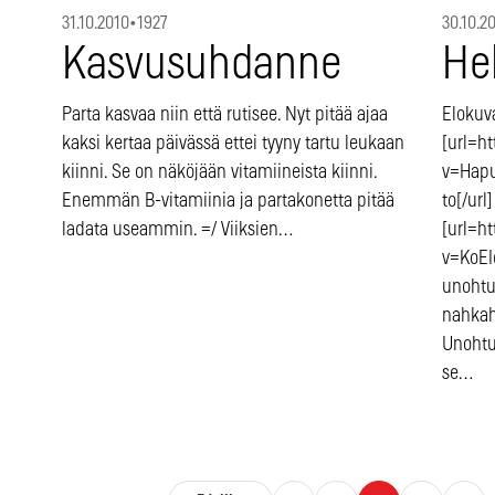
31.10.2010
•
1927
30.10.2
Kasvusuhdanne
He
Parta kasvaa niin että rutisee. Nyt pitää ajaa
Elokuva
kaksi kertaa päivässä ettei tyyny tartu leukaan
[url=h
kiinni. Se on näköjään vitamiineista kiinni.
v=Hapu
Enemmän B-vitamiinia ja partakonetta pitää
to[/url
ladata useammin. =/ Viiksien…
[url=h
v=KoEI
unohtum
nahkah
Unoht
se…