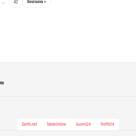
Seuraava »
…
42
ute
Deitti.net
TableOnline
Suomi24
Treffit24