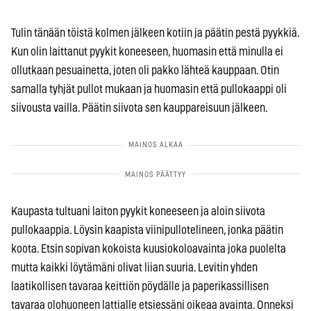
Tulin tänään töistä kolmen jälkeen kotiin ja päätin pestä pyykkiä.
Kun olin laittanut pyykit koneeseen, huomasin että minulla ei
ollutkaan pesuainetta, joten oli pakko lähteä kauppaan. Otin
samalla tyhjät pullot mukaan ja huomasin että pullokaappi oli
siivousta vailla. Päätin siivota sen kauppareisuun jälkeen.
Kaupasta tultuani laiton pyykit koneeseen ja aloin siivota
pullokaappia. Löysin kaapista viinipullotelineen, jonka päätin
koota. Etsin sopivan kokoista kuusiokoloavainta joka puolelta
mutta kaikki löytämäni olivat liian suuria. Levitin yhden
laatikollisen tavaraa keittiön pöydälle ja paperikassillisen
tavaraa olohuoneen lattialle etsiessäni oikeaa avainta. Onneksi