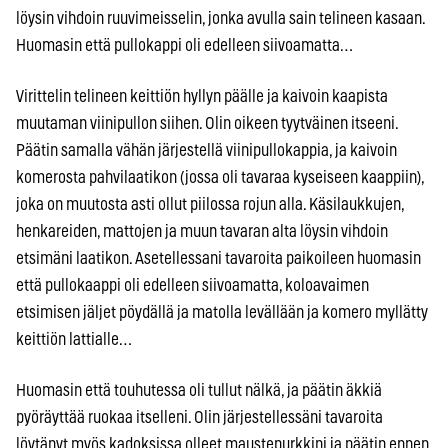
löysin vihdoin ruuvimeisselin, jonka avulla sain telineen kasaan.
Huomasin että pullokappi oli edelleen siivoamatta…
Virittelin telineen keittiön hyllyn päälle ja kaivoin kaapista
muutaman viinipullon siihen. Olin oikeen tyytväinen itseeni.
Päätin samalla vähän järjestellä viinipullokappia, ja kaivoin
komerosta pahvilaatikon (jossa oli tavaraa kyseiseen kaappiin),
joka on muutosta asti ollut piilossa rojun alla. Käsilaukkujen,
henkareiden, mattojen ja muun tavaran alta löysin vihdoin
etsimäni laatikon. Asetellessani tavaroita paikoileen huomasin
että pullokaappi oli edelleen siivoamatta, koloavaimen
etsimisen jäljet pöydällä ja matolla levällään ja komero myllätty
keittiön lattialle…
Huomasin että touhutessa oli tullut nälkä, ja päätin äkkiä
pyöräyttää ruokaa itselleni. Olin järjestellessäni tavaroita
löytänyt myös kadoksissa olleet maustepurkkini ja päätin ennen