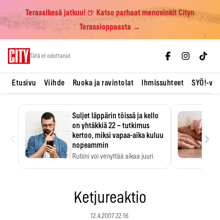
Terassikesä jatkuu! 🍺 Katso parhaat menovinkit Cityn
Terassioppaasta →
Skip
Tätä et odottanut
to
content
Etusivu
Viihde
Ruoka ja ravintolat
Ihmissuhteet
SYÖ!-vii
Suljet läppärin töissä ja kello
on yhtäkkiä 22 – tutkimus
‹
›
kertoo, miksi vapaa-aika kuluu
nopeammin
Rutiini voi venyttää aikaa juuri
silloin, kun sitä…
Ketjureaktio
12.4.2007 22:16