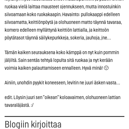
ruokaa vielä laittaa mausteet ojennukseen, mutta innostuinkin
siivoamaan koko ruokakaapin. Havainto: pullokaappi edelleen
siivoamatta, keittiönpöytä ja olohuoneen matto täynnä tavaraa,
komero edelleen myllättynä keittiön lattialla, ja keittoön
pöytätasot täynnä säilykepurkkeja, sokeria, jauhoja, jne…
Tämän kaiken seurauksena koko kämppä on nyt kuin pommin
jäljiltä. Sain sentäs tehtyä lopulta sitä ruokaa ja nyt kerään
voimia kaiken palauttamiseen ennalleen. Hyvä minä! 🙁
Ainiin, unohdin pyykit koneeseen, levitin ne juuri äsken vasta…
edit. Löysin juuri sen ”oikean” koloavaimen, olohuoneen lattian
tavaraläjästä. :/
Blogiin kirjoittaa