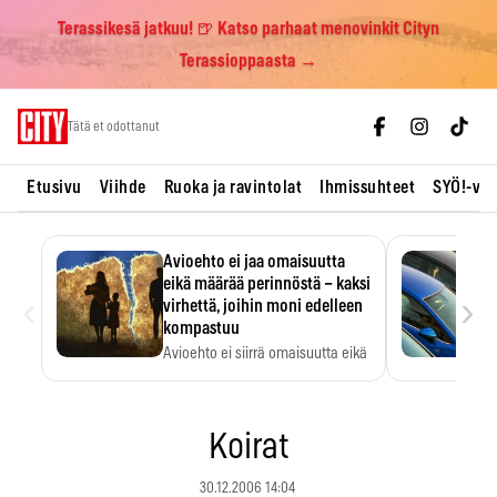
Terassikesä jatkuu! 🍺 Katso parhaat menovinkit Cityn
Terassioppaasta →
Skip
Tätä et odottanut
to
content
Etusivu
Viihde
Ruoka ja ravintolat
Ihmissuhteet
SYÖ!-vii
Avioehto ei jaa omaisuutta
eikä määrää perinnöstä – kaksi
‹
›
virhettä, joihin moni edelleen
kompastuu
Avioehto ei siirrä omaisuutta eikä
ratkaise perintöasioita.
Koirat
30.12.2006 14:04