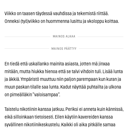
Viikko on taasen täydessä vauhdissa ja tekemistä riittää.
Onneksi (työ)viikko on huommenna lusittu ja vkoloppu koittaa.
En tiedä että uskallanko mainita asiasta, jotten mä jinxaa
mitään, mutta hiukka hienoa että se talvi vihdoin tuli. Lisää lunta
ja äkkiä. Ympäristö muuttuu niin paljon parempaan kun kuran ja
muun paskan tilalle saa lunta. Kadut näyttää puhtailta ja ulkona
on pimeälläkin ”valoisampaa”.
Taistelu nikotiinin kanssa jatkuu. Periksi ei anneta kuin kännissä,
eikä silloinkaan tietoisesti. Eilen käytiin kavereiden kanssa
syvällinen nikotiinikeskustelu. Kaikki oli aika pitkälle samaa