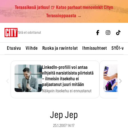
Terassikesä jatkuu! 🍺 Katso parhaat menovinkit Cityn
Terassioppaasta →
Skip
Tätä et odottanut
to
content
Etusivu
Viihde
Ruoka ja ravintolat
Ihmissuhteet
SYÖ!-vii
LinkedIn-profiili voi antaa
vihjeitä narsistisista piirteistä
‹
›
– ilmeisin itsekehu ei
paljastanut juuri mitään
Näkyvin itsekehu ei ennustanut
narsistisia piirteitä.
Jep Jep
25.1.2007 14:17