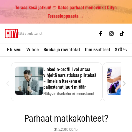
Terassikesä jatkuu! 🍺 Katso parhaat menovinkit Cityn
Terassioppaasta →
Skip
Tätä et odottanut
to
content
Etusivu
Viihde
Ruoka ja ravintolat
Ihmissuhteet
SYÖ!-vii
LinkedIn-profiili voi antaa
vihjeitä narsistisista piirteistä
‹
›
– ilmeisin itsekehu ei
paljastanut juuri mitään
Näkyvin itsekehu ei ennustanut
narsistisia piirteitä.
Parhaat matkakohteet?
31.5.2010 00:15