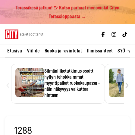
Terassikesä jatkuu! 🍺 Katso parhaat menovinkit Cityn
Terassioppaasta →
Skip
Tätä et odottanut
to
content
Etusivu
Viihde
Ruoka ja ravintolat
Ihmissuhteet
SYÖ!-vii
Silmänliiketutkimus osoitti
hyllyn tehokkaimmat
‹
›
myyntipaikat ruokakaupassa –
näin näkyvyys vaikuttaa
hintaan
Tuotteen paikka hyllyssä
ratkaisee, huomataanko se.
Kauppiaat hyödyntävät…
1288