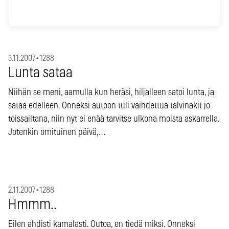
3.11.2007
•
1288
Lunta sataa
Niihän se meni, aamulla kun heräsi, hiljalleen satoi lunta, ja
sataa edelleen. Onneksi autoon tuli vaihdettua talvinakit jo
toissailtana, niin nyt ei enää tarvitse ulkona moista askarrella.
Jotenkin omituinen päivä,…
2.11.2007
•
1288
Hmmm..
Eilen ahdisti kamalasti. Outoa, en tiedä miksi. Onneksi