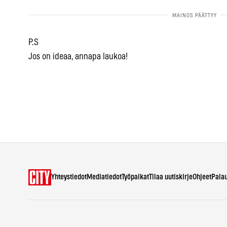
P.S
Jos on ideaa, annapa laukoa!
Yhteystiedot
Mediatiedot
Työpaikat
Tilaa uutiskirje
Ohjeet
Pala