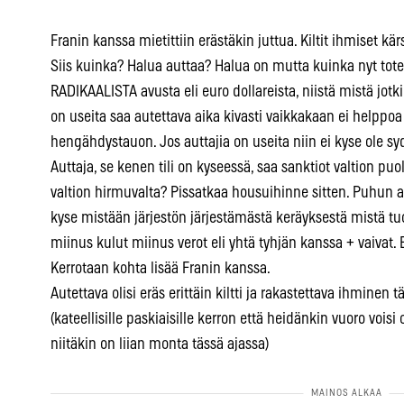
Franin kanssa mietittiin erästäkin juttua. Kiltit ihmiset kä
Siis kuinka? Halua auttaa? Halua on mutta kuinka nyt tot
RADIKAALISTA avusta eli euro dollareista, niistä mistä jotkin
on useita saa autettava aika kivasti vaikkakaan ei helppo
hengähdystauon. Jos auttajia on useita niin ei kyse ole 
Auttaja, se kenen tili on kyseessä, saa sanktiot valtion puo
valtion hirmuvalta? Pissatkaa housuihinne sitten. Puhun a
kyse mistään järjestön järjestämästä keräyksestä mistä 
miinus kulut miinus verot eli yhtä tyhjän kanssa + vaivat. E
Kerrotaan kohta lisää Franin kanssa.
Autettava olisi eräs erittäin kiltti ja rakastettava ihmine
(kateellisille paskiaisille kerron että heidänkin vuoro voisi ol
niitäkin on liian monta tässä ajassa)