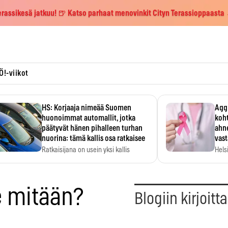
erassikesä jatkuu! 🍺 Katso parhaat menovinkit Cityn Terassioppaasta
Ö!-viikot
HS: Korjaaja nimeää Suomen
Aggr
huonoimmat automallit, jotka
koht
päätyvät hänen pihalleen turhan
ahne
nuorina: tämä kallis osa ratkaisee
vas
Ratkaisijana on usein yksi kallis
Hels
komponentti.
MYC-
hida
e mitään?
Blogiin kirjoitt