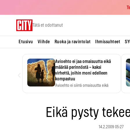
T
Skip
Tätä et odottanut
to
content
Etusivu
Viihde
Ruoka ja ravintolat
Ihmissuhteet
SY
Avioehto ei jaa omaisuutta eikä
määrää perinnöstä – kaksi
‹
virhettä, joihin moni edelleen
kompastuu
Avioehto ei siirrä omaisuutta eikä
ratkaise perintöasioita.
Eikä pysty teke
14.2.2009 05:27