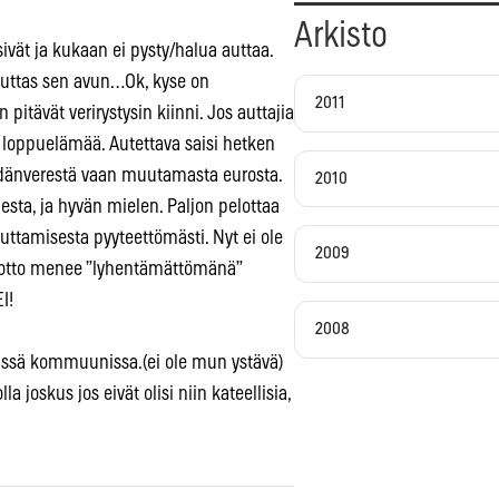
Arkisto
rsivät ja kukaan ei pysty/halua auttaa.
euttas sen avun…Ok, kyse on
2011
 pitävät verirystysin kiinni. Jos auttajia
a loppuelämää. Autettava saisi hetken
sydänverestä vaan muutamasta eurosta.
2010
lesta, ja hyvän mielen. Paljon pelottaa
uttamisesta pyyteettömästi. Nyt ei ole
2009
tuotto menee ”lyhentämättömänä”
I!
2008
n tässä kommuunissa.(ei ole mun ystävä)
la joskus jos eivät olisi niin kateellisia,