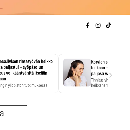
 →
essiivisen rintasyövän heikko
Korvien soiminen voi 
a paljastui – syöpäsolun
leukaan – 47 349 ihmi
›
us voi kääntyä sitä itseään
paljasti vahvan yhtey
taan
Tinnitus yhdistetään ku
ingin yliopiston tutkimuksessa
heikkenemiseen. Meta-a
aktiivisen rintasyövän kasvu
kertoo, että myös…
stui.
aa