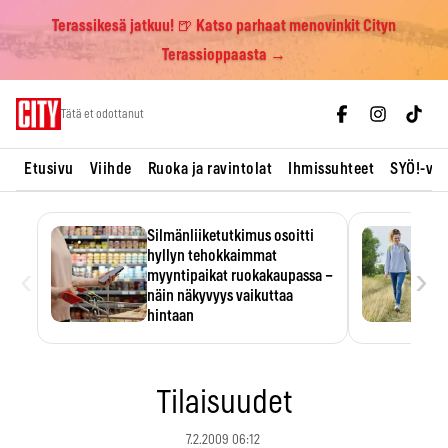
Terassikesä jatkuu! 🍺 Katso parhaat menovinkit Cityn
Terassioppaasta →
Skip
Tätä et odottanut
to
content
Etusivu
Viihde
Ruoka ja ravintolat
Ihmissuhteet
SYÖ!-vii
Silmänliiketutkimus osoitti
hyllyn tehokkaimmat
‹
›
myyntipaikat ruokakaupassa –
näin näkyvyys vaikuttaa
hintaan
Tuotteen paikka hyllyssä
ratkaisee, huomataanko se.
Kauppiaat hyödyntävät…
Tilaisuudet
7.2.2009 06:12