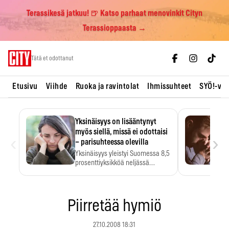
Terassikesä jatkuu! 🍺 Katso parhaat menovinkit Cityn
Terassioppaasta →
Skip
Tätä et odottanut
to
content
Etusivu
Viihde
Ruoka ja ravintolat
Ihmissuhteet
SYÖ!-vii
Yksinäisyys on lisääntynyt
myös siellä, missä ei odottaisi
‹
›
– parisuhteessa olevilla
Yksinäisyys yleistyi Suomessa 8,5
prosenttiyksikköä neljässä
vuodessa. Se…
Piirretää hymiö
27.10.2008 18:31