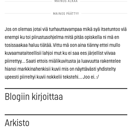
Jos on olemas jotai viä turhauttavampaa mikä syä itsetuntoo viä
enempi ku toi piirustusohjelma mitä pitäs opiskella ni mä en
tosissaakaa haluu tiätää. Vittu mä oon aina tiänny ettei mullo
kuvaamataiteellisii lahjoi mut ku ei saa ees järjellist viivaa
piirrettyy… Saati ettois miälikuvitusta ja luavuutta rakentelee
hianoi markkinahenkisii kuvii mis on näyttävästi yhdistelty
upeesti piirreltyi kuvii nokkelii tekstehi… Joo ei. :/
Blogiin kirjoittaa
Arkisto