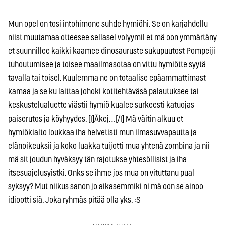
Mun opel on tosi intohimone suhde hymiöhi. Se on karjahdellu
niist muutamaa otteesee sellasel volyymil et mä oon ymmärtäny
et suunnillee kaikki kaamee dinosauruste sukupuutost Pompeiji
tuhoutumisee ja toisee maailmasotaa on vittu hymiötte syytä
tavalla tai toisel. Kuulemma ne on totaalise epäammattimast
kamaa ja se ku laittaa johoki kotitehtäväsä palautuksee tai
keskustelualuette viästii hymiö kualee surkeesti katuojas
paiserutos ja köyhyydes. [I]Åkej…[/I] Mä väitin alkuu et
hymiökialto loukkaa iha helvetisti mun ilmasuvvapautta ja
elänoikeuksii ja koko luakka tuijotti mua yhtenä zombina ja nii
mä sit joudun hyväksyy tän rajotukse yhtesöllisist ja iha
itsesuajelusyistki. Onks se ihme jos mua on vituttanu pual
syksyy? Mut niikus sanon jo aikasemmiki ni mä oon se ainoo
idiootti siä. Joka ryhmäs pitää olla yks. :S