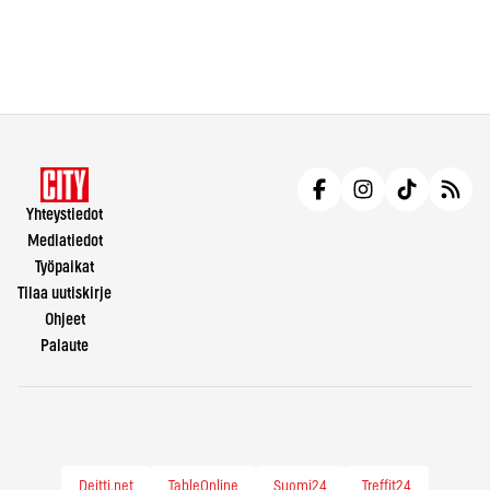
Yhteystiedot
Mediatiedot
Työpaikat
Tilaa uutiskirje
Ohjeet
Palaute
Deitti.net
TableOnline
Suomi24
Treffit24