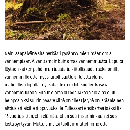
Näin isänpäivänä sitä herkästi pysähtyy miettimään omia
vanhempiaan. Aivan samoin kuin omaa vanhemmuutta. Lopulta
löytäen kaiken pohdinnan taustalta kiitollisuuden sekä omille
vanhemmille että myös kiitollisuutta siitä että elämä
mahdollisti lopulta myös itselle mahdollisuuden kasvaa
vanhemmuuteen. Minun elämä ei todellakaan ole aina ollut
helppoa. Yksi suurin haaste siinä on olleet ja yhä on, eräänlainen
alttius erilaisille riippuvuuksille. Tullessani ensikertaa isäksi liki
15 vuotta sitten, elin elämää, johon suurin surminkaan ei soisi
lasta syntyvän. Mutta onneksi tuolloin ajattelimme että