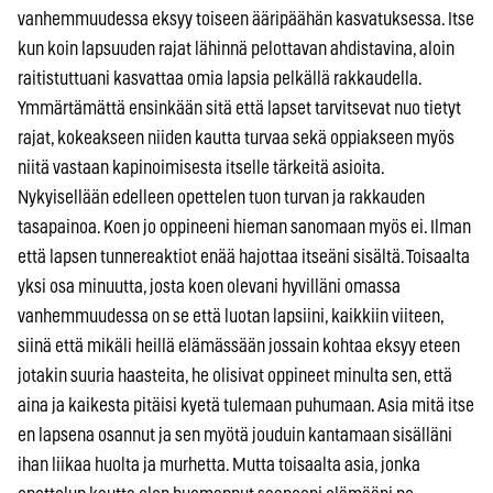
vanhemmuudessa eksyy toiseen ääripäähän kasvatuksessa. Itse
kun koin lapsuuden rajat lähinnä pelottavan ahdistavina, aloin
raitistuttuani kasvattaa omia lapsia pelkällä rakkaudella.
Ymmärtämättä ensinkään sitä että lapset tarvitsevat nuo tietyt
rajat, kokeakseen niiden kautta turvaa sekä oppiakseen myös
niitä vastaan kapinoimisesta itselle tärkeitä asioita.
Nykyisellään edelleen opettelen tuon turvan ja rakkauden
tasapainoa. Koen jo oppineeni hieman sanomaan myös ei. Ilman
että lapsen tunnereaktiot enää hajottaa itseäni sisältä. Toisaalta
yksi osa minuutta, josta koen olevani hyvilläni omassa
vanhemmuudessa on se että luotan lapsiini, kaikkiin viiteen,
siinä että mikäli heillä elämässään jossain kohtaa eksyy eteen
jotakin suuria haasteita, he olisivat oppineet minulta sen, että
aina ja kaikesta pitäisi kyetä tulemaan puhumaan. Asia mitä itse
en lapsena osannut ja sen myötä jouduin kantamaan sisälläni
ihan liikaa huolta ja murhetta. Mutta toisaalta asia, jonka