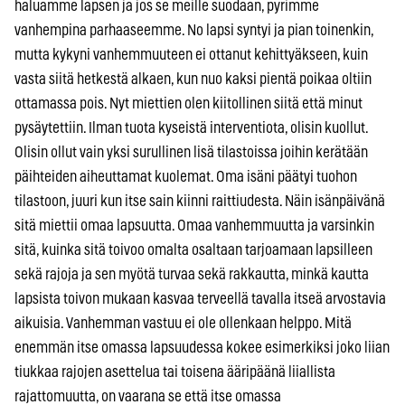
haluamme lapsen ja jos se meille suodaan, pyrimme
vanhempina parhaaseemme. No lapsi syntyi ja pian toinenkin,
mutta kykyni vanhemmuuteen ei ottanut kehittyäkseen, kuin
vasta siitä hetkestä alkaen, kun nuo kaksi pientä poikaa oltiin
ottamassa pois. Nyt miettien olen kiitollinen siitä että minut
pysäytettiin. Ilman tuota kyseistä interventiota, olisin kuollut.
Olisin ollut vain yksi surullinen lisä tilastoissa joihin kerätään
päihteiden aiheuttamat kuolemat. Oma isäni päätyi tuohon
tilastoon, juuri kun itse sain kiinni raittiudesta. Näin isänpäivänä
sitä miettii omaa lapsuutta. Omaa vanhemmuutta ja varsinkin
sitä, kuinka sitä toivoo omalta osaltaan tarjoamaan lapsilleen
sekä rajoja ja sen myötä turvaa sekä rakkautta, minkä kautta
lapsista toivon mukaan kasvaa terveellä tavalla itseä arvostavia
aikuisia. Vanhemman vastuu ei ole ollenkaan helppo. Mitä
enemmän itse omassa lapsuudessa kokee esimerkiksi joko liian
tiukkaa rajojen asettelua tai toisena ääripäänä liiallista
rajattomuutta, on vaarana se että itse omassa