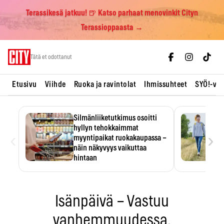
Terassikesä jatkuu! 🍺 Katso parhaat menovinkit Cityn
Terassioppaasta →
Skip
Tätä et odottanut
to
content
Etusivu
Viihde
Ruoka ja ravintolat
Ihmissuhteet
SYÖ!-vii
Silmänliiketutkimus osoitti
hyllyn tehokkaimmat
‹
›
myyntipaikat ruokakaupassa –
näin näkyvyys vaikuttaa
hintaan
Tuotteen paikka hyllyssä
ratkaisee, huomataanko se.
Kauppiaat hyödyntävät…
Isänpäivä – Vastuu
vanhemmuudessa.