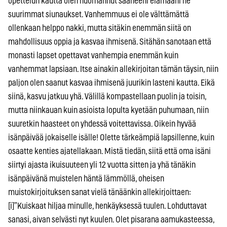
opettelun kautta olen huomannut saaneeni elämääni ne
suurimmat siunaukset. Vanhemmuus ei ole välttämättä
ollenkaan helppo nakki, mutta sitäkin enemmän siitä on
mahdollisuus oppia ja kasvaa ihmisenä. Sitähän sanotaan että
monasti lapset opettavat vanhempia enemmän kuin
vanhemmat lapsiaan. Itse ainakin allekirjoitan tämän täysin, niin
paljon olen saanut kasvaa ihmisenä juurikin lasteni kautta. Eikä
siinä, kasvu jatkuu yhä. Välillä kompastellaan puolin ja toisin,
mutta niinkauan kuin asioista lopulta kyetään puhumaan, niin
suuretkin haasteet on yhdessä voitettavissa. Oikein hyvää
isänpäivää jokaiselle isälle! Olette tärkeämpiä lapsillenne, kuin
osaatte kenties ajatellakaan. Mistä tiedän, siitä että oma isäni
siirtyi ajasta ikuisuuteen yli 12 vuotta sitten ja yhä tänäkin
isänpäivänä muistelen häntä lämmöllä, oheisen
muistokirjoituksen sanat vielä tänäänkin allekirjoittaen:
[i]”Kuiskaat hiljaa minulle, henkäyksessä tuulen. Lohduttavat
sanasi, aivan selvästi nyt kuulen. Olet pisarana aamukasteessa,