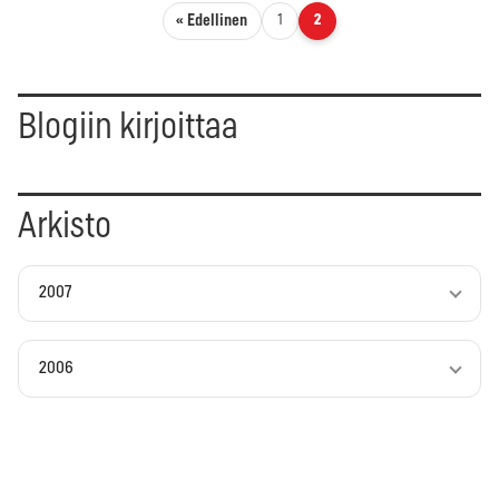
Artikkelien sivutus
« Edellinen
1
2
Blogiin kirjoittaa
Arkisto
2007
2006