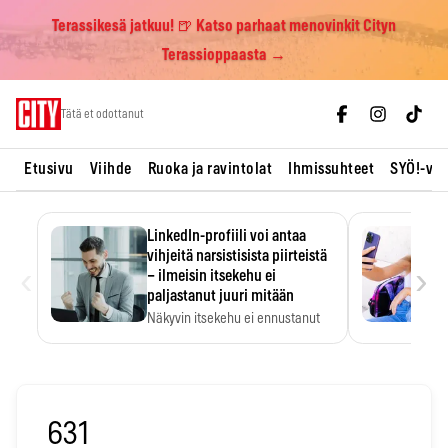
Terassikesä jatkuu! 🍺 Katso parhaat menovinkit Cityn
Terassioppaasta →
Skip
Tätä et odottanut
to
content
Etusivu
Viihde
Ruoka ja ravintolat
Ihmissuhteet
SYÖ!-vii
LinkedIn-profiili voi antaa
vihjeitä narsistisista piirteistä
‹
›
– ilmeisin itsekehu ei
paljastanut juuri mitään
Näkyvin itsekehu ei ennustanut
narsistisia piirteitä.
631