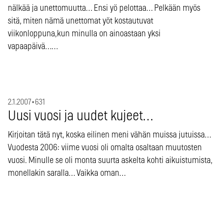
nälkää ja unettomuutta… Ensi yö pelottaa… Pelkään myös
sitä, miten nämä unettomat yöt kostautuvat
viikonloppuna,kun minulla on ainoastaan yksi
vapaapäivä……
2.1.2007
•
631
Uusi vuosi ja uudet kujeet…
Kirjoitan tätä nyt, koska eilinen meni vähän muissa jutuissa…
Vuodesta 2006: viime vuosi oli omalta osaltaan muutosten
vuosi. Minulle se oli monta suurta askelta kohti aikuistumista,
monellakin saralla… Vaikka oman…