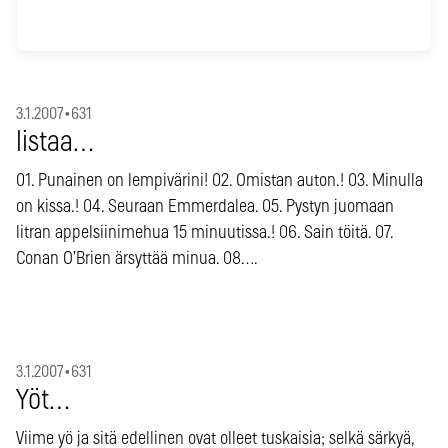
3.1.2007
•
631
listaa…
01. Punainen on lempivärini! 02. Omistan auton.! 03. Minulla
on kissa.! 04. Seuraan Emmerdalea. 05. Pystyn juomaan
litran appelsiinimehua 15 minuutissa.! 06. Sain töitä. 07.
Conan O’Brien ärsyttää minua. 08….
3.1.2007
•
631
Yöt…
Viime yö ja sitä edellinen ovat olleet tuskaisia; selkä särkyä,