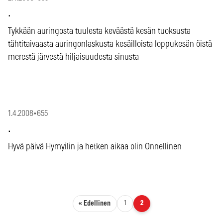
.
Tykkään auringosta tuulesta keväästä kesän tuoksusta
tähtitaivaasta auringonlaskusta kesäilloista loppukesän öistä
merestä järvestä hiljaisuudesta sinusta
1.4.2008
•
655
.
Hyvä päivä Hymyilin ja hetken aikaa olin Onnellinen
Artikkelien sivutus
« Edellinen
1
2