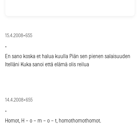
15.4.2008
•
655
.
En sano koska et halua kuulla Piän sen pienen salaisuuden
Itelläni Kuka sanoi että elämä olis reilua
14.4.2008
•
655
.
Homot, H – o – m – o – t, homothomothomot.