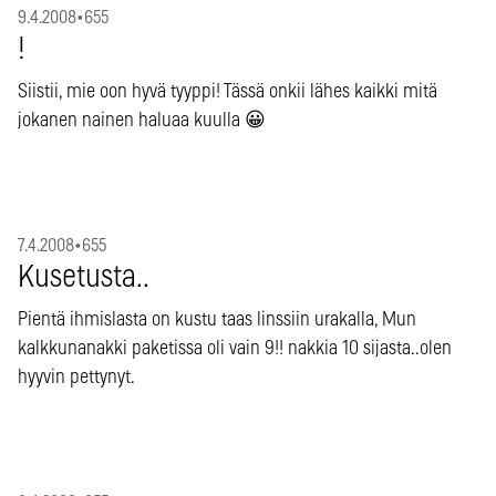
9.4.2008
•
655
!
Siistii, mie oon hyvä tyyppi! Tässä onkii lähes kaikki mitä
jokanen nainen haluaa kuulla 😀
7.4.2008
•
655
Kusetusta..
Pientä ihmislasta on kustu taas linssiin urakalla, Mun
kalkkunanakki paketissa oli vain 9!! nakkia 10 sijasta..olen
hyyvin pettynyt.