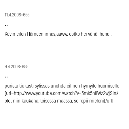
11.4.2008
•
655
..
Kävin eilen Hämeenlinnas,aaww. ootko hei vähä ihana..
9.4.2008
•
655
..
purista tiukasti sylissäs unohda eilinen hymyile huomiselle
[url=http://www.youtube.com/watch?v=5mk5nilWz2w]Sinä
olet niin kaukana, toisessa maassa, se repii mieleni[/url]