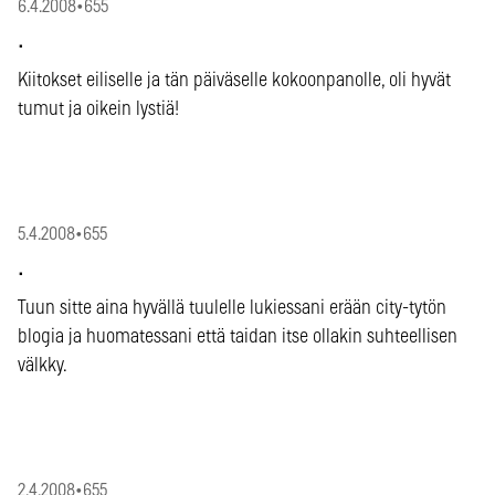
6.4.2008
•
655
.
Kiitokset eiliselle ja tän päiväselle kokoonpanolle, oli hyvät
tumut ja oikein lystiä!
5.4.2008
•
655
.
Tuun sitte aina hyvällä tuulelle lukiessani erään city-tytön
blogia ja huomatessani että taidan itse ollakin suhteellisen
välkky.
2.4.2008
•
655