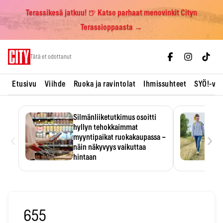
Terassikesä jatkuu! 🍺 Katso parhaat menovinkit Cityn
Terassioppaasta →
Skip
Tätä et odottanut
to
content
Etusivu
Viihde
Ruoka ja ravintolat
Ihmissuhteet
SYÖ!-vii
Silmänliiketutkimus osoitti
hyllyn tehokkaimmat
‹
›
myyntipaikat ruokakaupassa –
näin näkyvyys vaikuttaa
hintaan
Tuotteen paikka hyllyssä
ratkaisee, huomataanko se.
Kauppiaat hyödyntävät…
655