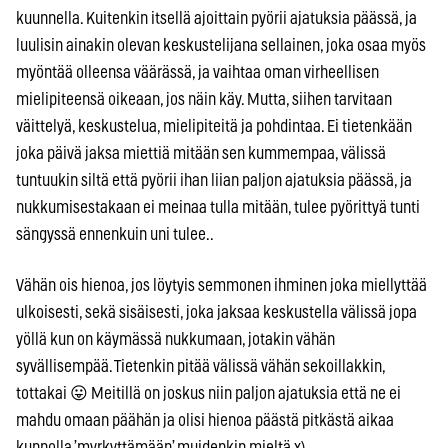
kuunnella. Kuitenkin itsellä ajoittain pyörii ajatuksia päässä, ja
luulisin ainakin olevan keskustelijana sellainen, joka osaa myös
myöntää olleensa väärässä, ja vaihtaa oman virheellisen
mielipiteensä oikeaan, jos näin käy. Mutta, siihen tarvitaan
väittelyä, keskustelua, mielipiteitä ja pohdintaa. Ei tietenkään
joka päivä jaksa miettiä mitään sen kummempaa, välissä
tuntuukin siltä että pyörii ihan liian paljon ajatuksia päässä, ja
nukkumisestakaan ei meinaa tulla mitään, tulee pyörittyä tunti
sängyssä ennenkuin uni tulee..
Vähän ois hienoa, jos löytyis semmonen ihminen joka miellyttää
ulkoisesti, sekä sisäisesti, joka jaksaa keskustella välissä jopa
yöllä kun on käymässä nukkumaan, jotakin vähän
syvällisempää. Tietenkin pitää välissä vähän sekoillakkin,
tottakai 😛 Meitillä on joskus niin paljon ajatuksia että ne ei
mahdu omaan päähän ja olisi hienoa päästä pitkästä aikaa
kunnolla ’myrkyttämään’ muidenkin mieltä x)