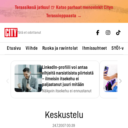
Terassikesä jatkuu! 🍺 Katso parhaat menovinkit Cityn
Terassioppaasta →
Skip
Tätä et odottanut
to
content
Etusivu
Viihde
Ruoka ja ravintolat
Ihmissuhteet
SYÖ!-vii
LinkedIn-profiili voi antaa
vihjeitä narsistisista piirteistä
‹
›
– ilmeisin itsekehu ei
paljastanut juuri mitään
Näkyvin itsekehu ei ennustanut
narsistisia piirteitä.
Keskustelu
24.7.2007 00:39