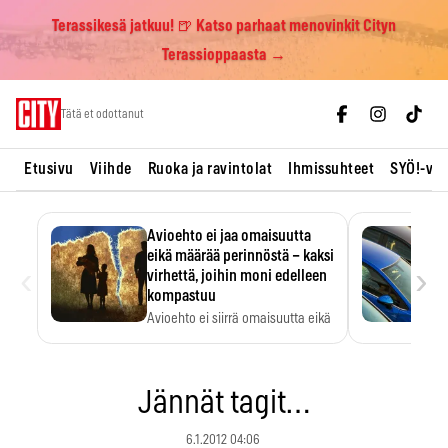
Terassikesä jatkuu! 🍺 Katso parhaat menovinkit Cityn
Terassioppaasta →
Skip
Tätä et odottanut
to
content
Etusivu
Viihde
Ruoka ja ravintolat
Ihmissuhteet
SYÖ!-vii
Avioehto ei jaa omaisuutta
eikä määrää perinnöstä – kaksi
‹
›
virhettä, joihin moni edelleen
kompastuu
Avioehto ei siirrä omaisuutta eikä
ratkaise perintöasioita.
Jännät tagit…
6.1.2012 04:06