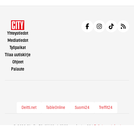
Yhteystiedot
Mediatiedot
Työpaikat
Tilaa uutiskirje
Ohjeet
Palaute
Deitti.net
TableOnline
Suomi24
Treffit24
© 2026 City.fi - Räväkkää sisältöä vuodesta -86 |
Evästeasetukset