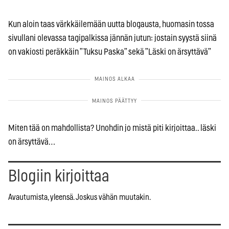
Kun aloin taas värkkäilemään uutta blogausta, huomasin tossa
sivullani olevassa tagipalkissa jännän jutun: jostain syystä siinä
on vakiosti peräkkäin ”Tuksu Paska” sekä ”Läski on ärsyttävä”
Miten tää on mahdollista? Unohdin jo mistä piti kirjoittaa.. läski
on ärsyttävä…
Blogiin kirjoittaa
Avautumista, yleensä. Joskus vähän muutakin.