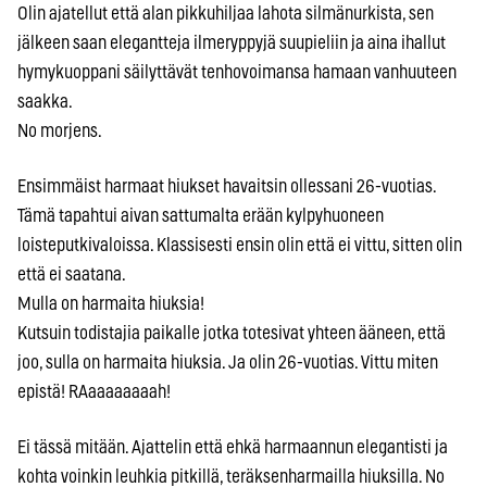
Olin ajatellut että alan pikkuhiljaa lahota silmänurkista, sen
jälkeen saan elegantteja ilmeryppyjä suupieliin ja aina ihallut
hymykuoppani säilyttävät tenhovoimansa hamaan vanhuuteen
saakka.
No morjens.
Ensimmäist harmaat hiukset havaitsin ollessani 26-vuotias.
Tämä tapahtui aivan sattumalta erään kylpyhuoneen
loisteputkivaloissa. Klassisesti ensin olin että ei vittu, sitten olin
että ei saatana.
Mulla on harmaita hiuksia!
Kutsuin todistajia paikalle jotka totesivat yhteen ääneen, että
joo, sulla on harmaita hiuksia. Ja olin 26-vuotias. Vittu miten
epistä! RAaaaaaaaah!
Ei tässä mitään. Ajattelin että ehkä harmaannun elegantisti ja
kohta voinkin leuhkia pitkillä, teräksenharmailla hiuksilla. No