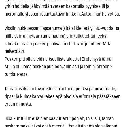
yritin hoidella jääkylmään veteen kastetulla pyyhkeellä ja
hieromalla ylöspäin suuntautuvin liikkein. Auttoi ihan helvetisti.
Vissiin nukkuessani lapsenunta (sitä ei kielletä yli 30-vuotiailta,
niille vain annetaan ruma naama) olin tullut tehtailleeksi
silmäkulmasta posken puoliväliin ulottuvan juonteen. Mitä
helvettiä?!
Posken piti olla vielä neitseellistä aluetta! Ei ole hyvä tämä!
Mulla oli uoma posken puoleenväliin asti ja töihin lähtöön 2
tuntia. Perse!
Tämän lisäksi rintavarustus on antanut periksi painovoimalle,
ripset ja kulmakarvat tekee epätoivoisia effortteja päästäkseen
eroon minusta.
Just kun luulin että olen saavuttanut pohjan, this is it, tämän
paskemmaksi ei voi enää mennä… havaitsin että olen alkanut