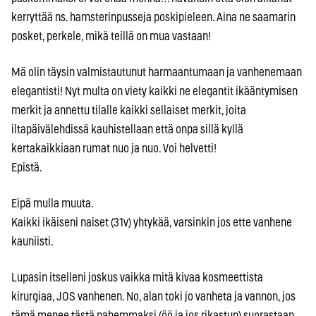
kerryttää ns. hamsterinpusseja poskipieleen. Aina ne saamarin
posket, perkele, mikä teillä on mua vastaan!
Mä olin täysin valmistautunut harmaantumaan ja vanhenemaan
elegantisti! Nyt multa on viety kaikki ne elegantit ikääntymisen
merkit ja annettu tilalle kaikki sellaiset merkit, joita
iltapäivälehdissä kauhistellaan että onpa sillä kyllä
kertakaikkiaan rumat nuo ja nuo. Voi helvetti!
Epistä.
Eipä mulla muuta.
Kaikki ikäiseni naiset (31v) yhtykää, varsinkin jos ette vanhene
kauniisti.
Lupasin itselleni joskus vaikka mitä kivaa kosmeettista
kirurgiaa, JOS vanhenen. No, alan toki jo vanheta ja vannon, jos
tämä menee tästä pahemmaksi (öö ja jos rikastun) suorastaan