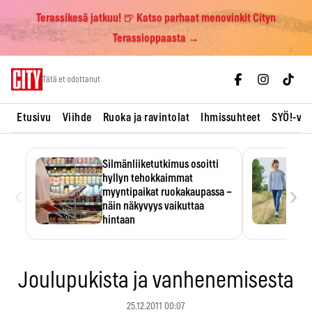
Terassikesä jatkuu! 🍺 Katso parhaat menovinkit Cityn
Terassioppaasta →
Skip
Tätä et odottanut
to
content
Etusivu
Viihde
Ruoka ja ravintolat
Ihmissuhteet
SYÖ!-vii
Silmänliiketutkimus osoitti
hyllyn tehokkaimmat
‹
›
myyntipaikat ruokakaupassa –
näin näkyvyys vaikuttaa
hintaan
Tuotteen paikka hyllyssä
ratkaisee, huomataanko se.
Kauppiaat hyödyntävät…
Joulupukista ja vanhenemisesta
25.12.2011 00:07