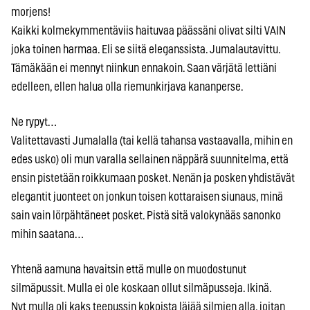
morjens!
Kaikki kolmekymmentäviis haituvaa päässäni olivat silti VAIN
joka toinen harmaa. Eli se siitä eleganssista. Jumalautavittu.
Tämäkään ei mennyt niinkun ennakoin. Saan värjätä lettiäni
edelleen, ellen halua olla riemunkirjava kananperse.
Ne rypyt…
Valitettavasti Jumalalla (tai kellä tahansa vastaavalla, mihin en
edes usko) oli mun varalla sellainen näppärä suunnitelma, että
ensin pistetään roikkumaan posket. Nenän ja posken yhdistävät
elegantit juonteet on jonkun toisen kottaraisen siunaus, minä
sain vain lörpähtäneet posket. Pistä sitä valokynääs sanonko
mihin saatana…
Yhtenä aamuna havaitsin että mulle on muodostunut
silmäpussit. Mulla ei ole koskaan ollut silmäpusseja. Ikinä.
Nyt mulla oli kaks teepussin kokoista läjää silmien alla, joitan