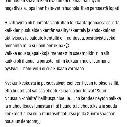
hallituksen saavutukset ovat olleet oikeastaan hyvin
negatiivisia, jopa ihan hele-vetin huonoja, ihan perseestä jopati!
Huvittavinta oli huomata vaali-illan telkkaritarjonnassa se, että
kaikkien puolueiden kentän vaalityöskentely ja ehdokkaiden
aktiivisuus ja palaute kentällä oli mahtavaa, positiivista sekä
hienointa mitä suunnilleen ikinä 🙂
Vaikka edustajapaikkoja menetettiin useampikin, niin silti
kaikki oli ihanaa ja parasta mihin kukaan muu ei varmana
pystyisi,…hele-vetti ei siis kukaan varmana..
Nyt kun keskusta ja persut saivat itselleen hyvän tuloksen sillä,
että huutelivat salissa ehdotuksiaan ja heittelivät "Suomi-
Nousuun -ohjeita" hallituspuolueille…. on kenties näytön paikka
ja mahdollisuus lunastaa niitä huudeltuja ehdotuksia ja saada
konkreettisiksi niitä muutosehdotuksia joilla Suomi saadaan
nousuun (lentoon!):)