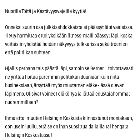
Nuorille Töitä ja Kestävyysvajeille kyytiä!
Onneksi suurin osa julkkisehdokkaista ei päässyt läpi vaaleissa.
Tietty harmittaa ettei yksikään fitness-malli päässyt läpi, koska
voitaisiin yhdistää heidän näkyvyys telkkarissa sekä treenien
että politiikan suhteen!
Hjallis perhana tais päästä läpi, samoin se Berner… toivottavasti
ne yrittää hoitaa paremmin politiikan duuniaan kuin niitä
busineksiaan, ärsyttää myös muutaman eläke-iässä olevan
läpimeno. Olisivat voineet eläköityä ja jättää edustajahommat
nuoremmilleen?
Ihme ettei muuten Helsingin Keskusta kiinnostanut moniakaan,
oon usein luullu, että se on ihan suosittua dallailla tai hengata
Helsingin Keskustassa!