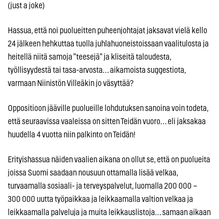
(just a joke)
Hassua, että noi puolueitten puheenjohtajat jaksavat vielä kello
24 jälkeen hehkuttaa tuolla juhlahuoneistoissaan vaalitulosta ja
heitellä niitä samoja "teesejä" ja kliseitä taloudesta,
työllisyydestä tai tasa-arvosta… aikamoista suggestiota,
varmaan Niinistön Villeäkin jo väsyttää?
Oppositioon jääville puolueille lohdutuksen sanoina voin todeta,
että seuraavissa vaaleissa on sitten Teidän vuoro… eli jaksakaa
huudella 4 vuotta niin palkinto on Teidän!
Erityishassua näiden vaalien aikana on ollut se, että on puolueita
joissa Suomi saadaan nousuun ottamalla lisää velkaa,
turvaamalla sosiaali- ja terveyspalvelut, luomalla 200 000 –
300 000 uutta työpaikkaa ja leikkaamalla valtion velkaa ja
leikkaamalla palveluja ja muita leikkauslistoja… samaan aikaan