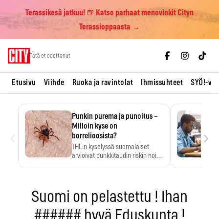
Terassikesä jatkuu! 🍺 Katso parhaat menovinkit Cityn
Terassioppaasta →
Skip
Tätä et odottanut
to
content
Etusivu
Viihde
Ruoka ja ravintolat
Ihmissuhteet
SYÖ!-vii
Punkin purema ja punoitus –
Milloin kyse on
‹
›
borrelioosista?
THL:n kyselyssä suomalaiset
arvioivat punkkitaudin riskin noin
kymmenkertaiseksi…
Suomi on pelastettu ! Ihan
###### hyvä Eduskunta !