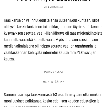
20.4.2015 03:31
Taas kansa on valinnut edustajansa uuteen Eduskuntaan. Tulos
oli hyvä, keskinkertainen tai heikko, riippuen täysin siitä, kenelle
kysymyksen asettaa. Vaali-illan lähetys oli taas mielenkiintoista
kuunneltavaa sekä katseltavaa… Myös tällaisena sosiaalisen
median aikalaisena oli helppo seurata vaalien tapahtumia ja
vaalilaskennan kehitystä internetin kautta mm. YLEn sivujen
kautta.
Samoja naamoja taas varmasti 1/3 osa. Ihmetyttää, että niinkin
moni uusinee paikkansa, koska edellisen kauden edustajien ja