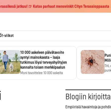
erassikesä jatkuu! 🍺 Katso parhaat menovinkit Cityn Terassioppaasta
Ö!-viikot
10 000 askeleen päivätavoite
Pun
syntyi mainoksesta – laaja
Mill
tutkimus löysi terveyshyötyjen
THL:
kannalta toisen merkkipaalun
punk
Moni tavoittelee 10 000 askelta
kym
päivässä, vaikka luku…
i
Blogiin kirjoitt
Empiirisiä havaintoja ja pohdi