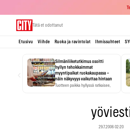
T
Skip
Tätä et odottanut
to
content
Etusivu
Viihde
Ruoka ja ravintolat
Ihmissuhteet
SY
Silmänliiketutkimus osoitti
hyllyn tehokkaimmat
‹
myyntipaikat ruokakaupassa –
näin näkyvyys vaikuttaa hintaan
Tuotteen paikka hyllyssä ratkaisee,
huomataanko se. Kauppiaat
hyödyntävät…
yöviest
29.7.2006 02:20