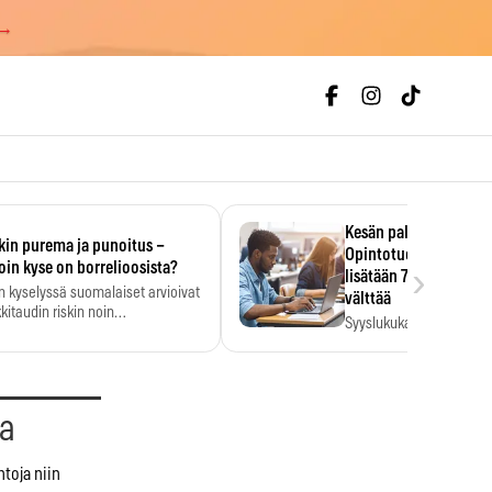
 →
Kesän palkka ratkaise
kin purema ja punoitus –
Opintotuen takaisinp
›
oin kyse on borrelioosista?
lisätään 7,5 prosentti
n kyselyssä suomalaiset arvioivat
välttää
kitaudin riskin noin
Syyslukukauden tukikuu
menkertaiseksi…
määrä ratkeaa sillä, mit
ehti…
aa
ntoja niin