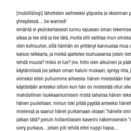
[mobiiliblogi] lähettelen vaihteeksi yöpostia ja oksennan 
yhteydessä…. be warned!
emäntä ei yksinkertaisesti tunnu tajuavan oman tekemisen
aikaa ja tee sitä ja tee tätä, mutta silti valittaa mun omis
olen kohtuuton, sillä hänhän on yrittänyt kannustaa mua
katsoo telkkaria, ja meikä ajattelee touhuavansa jotain tie
tehdä muuta? miksi et lue? jne. hitto olen aikuinen ja pää
käytännössä jos jatkan oman haluni mukaan, syntyy riita, j
viimeksi eilen puhuimme aiheesta: hänen mielestään häne
käytöstään anteeksi silloin kun hän on mielestää ollut oikea
mahdollinen loukkaantumiseni mistä tahansa hänen teke
hänen puoleltaan. minun toki pitää pyytää anteeksi hänel
mielensä ja saanut hänet purkamaan oloaan ”hänelle omin
jatkan tätä? peruin hollantilaisen kaverini näkemisenkin
sorry purkaus… jotain piti tehdä ettei nuppi hajoa…