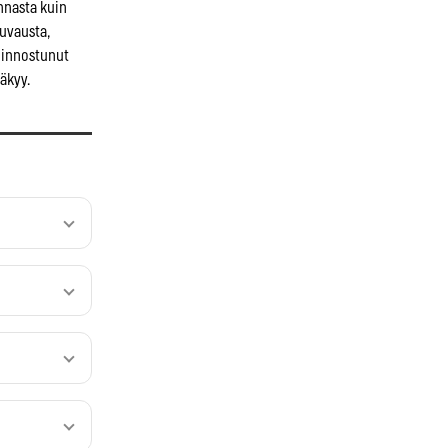
innasta kuin
kuvausta,
kiinnostunut
näkyy.