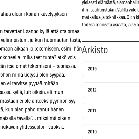
yleisesti elämästä, elämänhall
ihmissuhteistakin. Välillä valo
pahaa oloani koiran kävelytyksen
matkailua ja tekniikkaa. Olen 
todella monesta asiasta, ja se 
 tarvettani. sanoo kyllä että ota omaa
ta valinnoistani. ja kun huomautan tästä,
Arkisto
 omaan aikaan ja tekemiseen. esim: hän
tokoneella. miks teet tuota? etkö vois
tän itse omat tekemiseni – teoriassa.
2019
ohon minä tietysti olen syypää.
n ei tarvitse pyytää mitään
2012
ssa. kyllä, luit oikein. eli mun
mästään ei ole anteeksipyynnön syy
tä, kun olen pahoittanut hänen
2011
aisella tavalla”… miksi mä oikein
 ”mukavan yhdessäolon” vuoksi..
2010