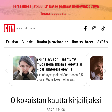
Terassikesä jatkuu! 🍺 Katso parhaat menovinkit Cityn
Terassioppaasta →
Skip
Tätä et odottanut
to
content
Etusivu
Viihde
Ruoka ja ravintolat
Ihmissuhteet
SYÖ!-vii
Yksinäisyys on lisääntynyt
myös siellä, missä ei odottaisi
‹
›
– parisuhteessa olevilla
Yksinäisyys yleistyi Suomessa 8,5
prosenttiyksikköä neljässä
vuodessa. Se…
Oikokaistan kautta kirjailijaksi
2.5.2014 14:06