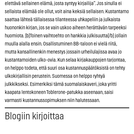
elettävä sellainen elämä, josta syntyy kirjailija”. Jos sinulla ei
sellaista elämää ole ollut, voit aina keksiä sellaisen. Kustantamo
saattaa lähteä tällaisessa tilanteessa uhkapeliin ja julkaista
huononkin kirjan, jos se vain uskoo aiheen herättävän tarpeeksi
huomiota. [b]Toinen vaihtoehto on hankkia julkisuutta[/b] jollain
muulla alalla ensin. Osallistuminen BB-taloon ei vielä riitä,
mutta kansallinenkin menestys jossain urheilulajissa avaa jo
kustantamoiden ulko-ovia. Kun selaa kirjakauppojen tarjontaa,
on helppo todeta, että suuri osa kustannuspäätöksistä on tehty
ulkokirjallisin perustein. Suomessa on helppo ryhtyä
julkkikseksi. Esimerkiksi tämä suomalaiskaveri, joka yritti
kaapata lentokoneen Toblerone-patukka aseenaan, saisi
varmasti kustannussopimuksen niin halutessaan.
Blogiin kirjoittaa