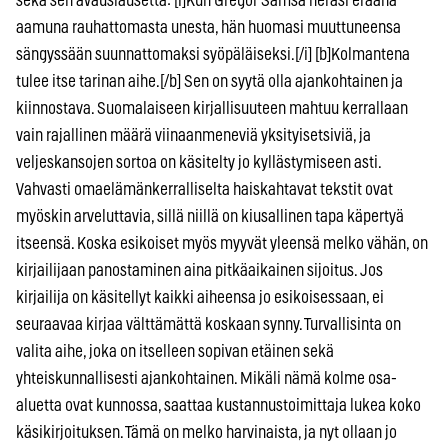
sekä sen avauslausetta: [i]Kun Gregor Samsa heräsi eräänä
aamuna rauhattomasta unesta, hän huomasi muuttuneensa
sängyssään suunnattomaksi syöpäläiseksi.[/i] [b]Kolmantena
tulee itse tarinan aihe.[/b] Sen on syytä olla ajankohtainen ja
kiinnostava. Suomalaiseen kirjallisuuteen mahtuu kerrallaan
vain rajallinen määrä viinaanmeneviä yksityisetsiviä, ja
veljeskansojen sortoa on käsitelty jo kyllästymiseen asti.
Vahvasti omaelämänkerralliselta haiskahtavat tekstit ovat
myöskin arveluttavia, sillä niillä on kiusallinen tapa käpertyä
itseensä. Koska esikoiset myös myyvät yleensä melko vähän, on
kirjailijaan panostaminen aina pitkäaikainen sijoitus. Jos
kirjailija on käsitellyt kaikki aiheensa jo esikoisessaan, ei
seuraavaa kirjaa välttämättä koskaan synny. Turvallisinta on
valita aihe, joka on itselleen sopivan etäinen sekä
yhteiskunnallisesti ajankohtainen. Mikäli nämä kolme osa-
aluetta ovat kunnossa, saattaa kustannustoimittaja lukea koko
käsikirjoituksen. Tämä on melko harvinaista, ja nyt ollaan jo