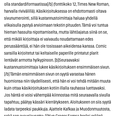
olla standardiformaatissa[/b] (fonttikoko 12, Times New Roman,
harvalla rivivälillä). Käsikirjoituksessa on ehdottomasti oltava
sivunumerointi, sillä kustannustoimittaja haluaa yhdellä
vilkaisulla pystyä arvioimaan tekstin pituuden. Tämä voi tuntua
hieman hassulta nipottamiselta, mutta lähtöajatus siinä on se,
että mikäli kirjoittaja ei vaivaudu noudattamaan edes
perussääntöjä, ei hän ole tosissaan aikeidensa kanssa. Comic
sansilla kirjoitetut tai keltaiselle paperille printatut plarit
lentävät armotta hylkypinoon. [b]Seuraavaksi
kustannustoimittaja lukee käsikirjoituksen ensimmäisen sivun.
[/b] Tämän ensimmäisen sivun on syytä varastaa hänen
huomionsa niin täydellisesti, että hän ei voi tehdä mitään muuta
kuin ottaa käsikirjoituksen kotiin illalla rauhassa luettavaksi.
Jos häntä ei voisi vähempää kiinnostaa mitä seuraavalla sivulla
tapahtuu, päätyy kässäri kierrätykseen. Aloitukseen on siis syytä
ladata tarpeeksi paukkuja. Ajattele Kafkaa ja Muodonmuutosta,