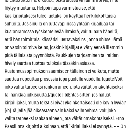
[b]Entäs sitten ne oikotiet, joista alussa vihjailin?[/b] No, niitä
löytyy muutama. Helpoin tapa varmistaa se, että
käsikirjoituksesi tulee luetuksi on käyttää henkilökohtaisia
suhteita. Jos sinulla on tuttavapiirissä yhtään kirjailijaa tai
kustantamossa työskentelevää ihmistä, voit ruinata häneltä,
että hän toimittaisi kässärisi luettavaksi ns. jonon ohitse. Tämä
on varsin toimiva keino, joskin kirjailijat eivät yleensä liiemmin
pidä tällaisista pyynnöistä. Paukkujen tarjoaminen tai reiden
hively saattaa tuottaa tuloksia tässäkin asiassa.
Kustannussopimuksen saamiseen tällainen ei vaikuta, mutta
saattaa nopeuttaa prosessia jopa puolella vuodella. [quote]Voit
joko valita tarpeeksi rankan aiheen, jota väität omakohtaiseksi
tai hankkia julkisuutta.[/quote] [b]Entäs sitten, jos haluat
kirjailijaksi, mutta tekstisi eivät yksinkertaisesti ole kovin hyviä?
[/b] Jäljelle jää oikeastaan vain kaksi vaihtoehtoa. Voit joko
valita tarpeeksi rankan aiheen, jota väität omakohtaiseksi. Erno
Paasilinna kirjoitti aikoinaan, että ”Kirjailijaksi ei synnytä. – – On