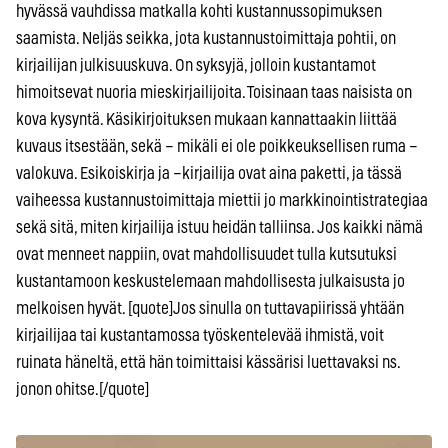
hyvässä vauhdissa matkalla kohti kustannussopimuksen
saamista. Neljäs seikka, jota kustannustoimittaja pohtii, on
kirjailijan julkisuuskuva. On syksyjä, jolloin kustantamot
himoitsevat nuoria mieskirjailijoita. Toisinaan taas naisista on
kova kysyntä. Käsikirjoituksen mukaan kannattaakin liittää
kuvaus itsestään, sekä – mikäli ei ole poikkeuksellisen ruma –
valokuva. Esikoiskirja ja –kirjailija ovat aina paketti, ja tässä
vaiheessa kustannustoimittaja miettii jo markkinointistrategiaa
sekä sitä, miten kirjailija istuu heidän talliinsa. Jos kaikki nämä
ovat menneet nappiin, ovat mahdollisuudet tulla kutsutuksi
kustantamoon keskustelemaan mahdollisesta julkaisusta jo
melkoisen hyvät. [quote]Jos sinulla on tuttavapiirissä yhtään
kirjailijaa tai kustantamossa työskentelevää ihmistä, voit
ruinata häneltä, että hän toimittaisi kässärisi luettavaksi ns.
jonon ohitse.[/quote]