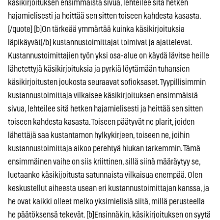
käsikirjoituksen ensimmäistä sivua, lehteilee sitä hetken
hajamielisesti ja heittää sen sitten toiseen kahdesta kasasta.
[/quote] [b]On tärkeää ymmärtää kuinka käsikirjoituksia
läpikäyvät[/b] kustannustoimittajat toimivat ja ajattelevat.
Kustannustoimittajien työn yksi osa-alue on käydä lävitse heille
lähetettyjä käsikirjoituksia ja pyrkiä löytämään tuhansien
käsikirjoitusten joukosta seuraavat sofioksaset. Tyypillisimmin
kustannustoimittaja vilkaisee käsikirjoituksen ensimmäistä
sivua, lehteilee sitä hetken hajamielisesti ja heittää sen sitten
toiseen kahdesta kasasta. Toiseen päätyvät ne plarit, joiden
lähettäjä saa kustantamon hylkykirjeen, toiseen ne, joihin
kustannustoimittaja aikoo perehtyä hiukan tarkemmin. Tämä
ensimmäinen vaihe on siis kriittinen, sillä siinä määräytyy se,
luetaanko käsikijoitusta satunnaista vilkaisua enempää. Olen
keskustellut aiheesta usean eri kustannustoimittajan kanssa, ja
he ovat kaikki olleet melko yksimielisiä siitä, millä perusteella
he päätöksensä tekevät. [b]Ensinnäkin, käsikirjoituksen on syytä