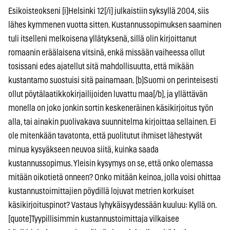
Esikoisteokseni [i]Helsinki 12[/i] julkaistiin syksyllä 2004, siis
lähes kymmenen vuotta sitten. Kustannussopimuksen saaminen
tuli itselleni melkoisena yllätyksenä, sillä olin kirjoittanut
romaanin eräälaisena vitsinä, enkä missään vaiheessa ollut
tosissani edes ajatellut sitä mahdollisuutta, että mikään
kustantamo suostuisi sitä painamaan. [b]Suomi on perinteisesti
ollut pöytälaatikkokirjailijoiden luvattu maa[/b], ja yllättävän
monella on joko jonkin sortin keskeneräinen käsikirjoitus työn
alla, tai ainakin puolivakava suunnitelma kirjoittaa sellainen. Ei
ole mitenkään tavatonta, että puolitutut ihmiset lähestyvät
minua kysyäkseen neuvoa siitä, kuinka saada
kustannussopimus. Yleisin kysymys on se, että onko olemassa
mitään oikotietä onneen? Onko mitään keinoa, jolla voisi ohittaa
kustannustoimittajien pöydillä lojuvat metrien korkuiset
käsikirjoituspinot? Vastaus lyhykäisyydessään kuuluu: Kyllä on.
[quote]Tyypillisimmin kustannustoimittaja vilkaisee