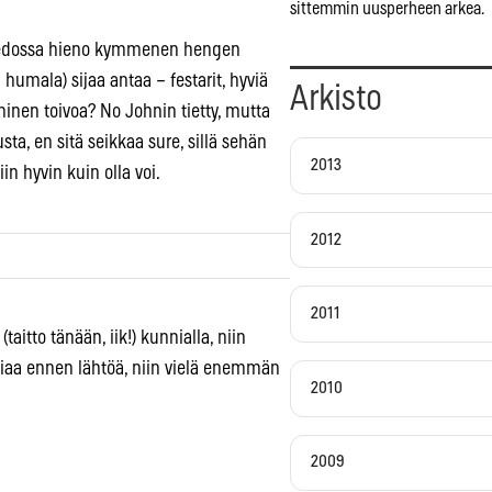
sittemmin uusperheen arkea.
 Tiedossa hieno kymmenen hengen
umala) sijaa antaa – festarit, hyviä
Arkisto
inen toivoa? No Johnin tietty, mutta
ta, en sitä seikkaa sure, sillä sehän
2013
n hyvin kuin olla voi.
2012
2011
taitto tänään, iik!) kunnialla, niin
asiaa ennen lähtöä, niin vielä enemmän
2010
2009