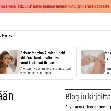
erassikesä jatkuu! 🍺 Katso parhaat menovinkit Cityn Terassioppaasta
Ö!-viikot
Seiska: Martina Aitolehti haki
Maks
yhtiönsä konkurssiin – vanhat
nyt 
verot kaatoivat firman
kuu
Aiempien vuosien verorästit nousivat
Kans
ylivoimaiseksi esteeksi.
elok
ään
Blogiin kirjoitt
Cityn kautta alkunsa saaneen 