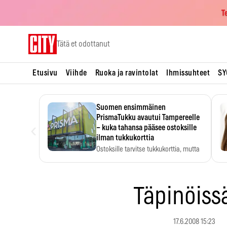
T
Skip
Tätä et odottanut
to
content
Etusivu
Viihde
Ruoka ja ravintolat
Ihmissuhteet
SY
Suomen ensimmäinen
PrismaTukku avautui Tampereelle
‹
– kuka tahansa pääsee ostoksille
ilman tukkukorttia
Ostoksille tarvitse tukkukorttia, mutta
yksikköhinta kannattaa tarkistaa itse.
Täpinöiss
17.6.2008 15:23