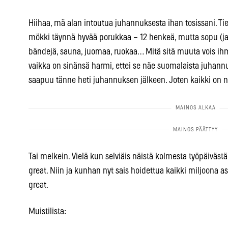
Hiihaa, mä alan intoutua juhannuksesta ihan tosissani.
mökki täynnä hyvää porukkaa – 12 henkeä, mutta sopu (ja h
bändejä, sauna, juomaa, ruokaa… Mitä sitä muuta vois ihm
vaikka on sinänsä harmi, ettei se näe suomalaista juhannus
saapuu tänne heti juhannuksen jälkeen. Joten kaikki on nii
Tai melkein. Vielä kun selviäis näistä kolmesta työpäivästä (
great. Niin ja kunhan nyt sais hoidettua kaikki miljoona 
great.
Muistilista: