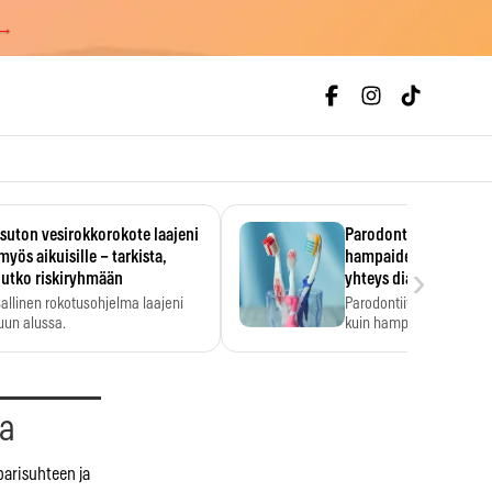
 →
uton vesirokkorokote laajeni
Parodontiitti on ylei
myös aikuisille – tarkista,
hampaiden reikiintym
›
lutko riskiryhmään
yhteys diabetekseen
allinen rokotusohjelma laajeni
Parodontiitti on Suomes
uun alussa.
kuin hampaiden reikiint
aa
parisuhteen ja