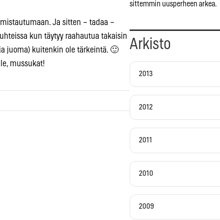
sittemmin uusperheen arkea.
valmistautumaan. Ja sitten – tadaa –
osuhteissa kun täytyy raahautua takaisin
Arkisto
(ja juoma) kuitenkin ole tärkeintä. 🙂
lle, mussukat!
2013
2012
2011
2010
2009