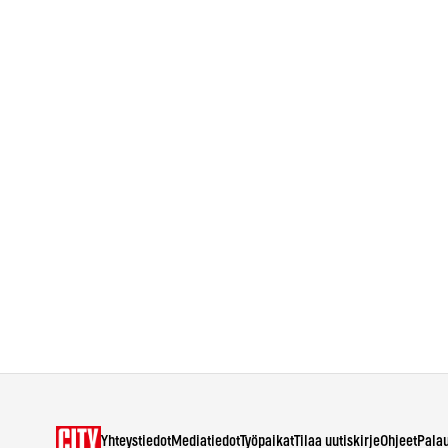
Yhteystiedot
Mediatiedot
Työpaikat
Tilaa uutiskirje
Ohjeet
Pala