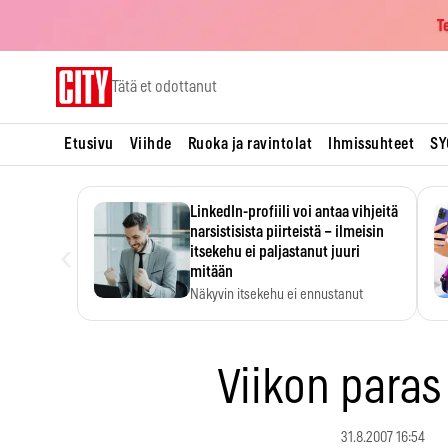
T
Skip
Tätä et odottanut
to
content
Etusivu
Viihde
Ruoka ja ravintolat
Ihmissuhteet
SY
LinkedIn-profiili voi antaa vihjeitä
narsistisista piirteistä – ilmeisin
‹
itsekehu ei paljastanut juuri
mitään
Näkyvin itsekehu ei ennustanut
narsistisia piirteitä.
Viikon paras
31.8.2007 16:54