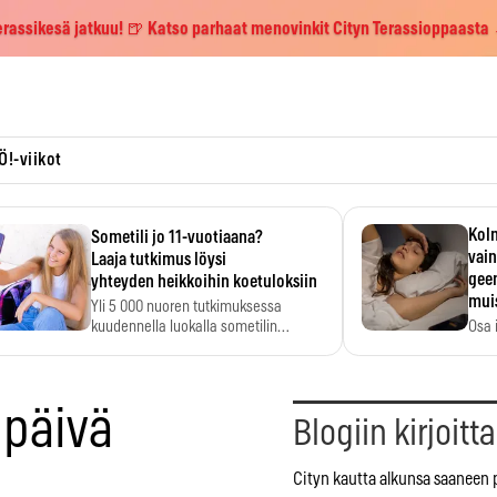
erassikesä jatkuu! 🍺 Katso parhaat menovinkit Cityn Terassioppaasta
Ö!-viikot
Kolm
Sometili jo 11-vuotiaana?
vain
Laaja tutkimus löysi
geen
yhteyden heikkoihin koetuloksiin
mui
Yli 5 000 nuoren tutkimuksessa
kuudennella luokalla sometilin…
Osa 
voi s
 päivä
Blogiin kirjoitt
Cityn kautta alkunsa saaneen 