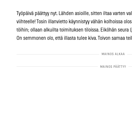
Työpäivä päättyy nyt. Lähden asioille, sitten iltaa varten 
viihteelle! Tosin illanvietto käynnistyy vähän kolhoissa ol
töihin; ollaan alkuilta toimituksen tiloissa. Eiköhän seura 
On semmonen olo, että illasta tulee kiva. Toivon samaa tei