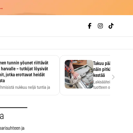
 →
en tunnin yöunet riittävät
Takuu päättyi, myyjän
 harvalle – tutkijat löysivät
näin pitkään kodinko
›
it, jotka erottavat heidät
kestää
sta
Lakisääteinen virhevast
ihmisistä nukkuu neljä tuntia ja
tuotteen oletetun kestoi
ilti…
aa
parisuhteen ja