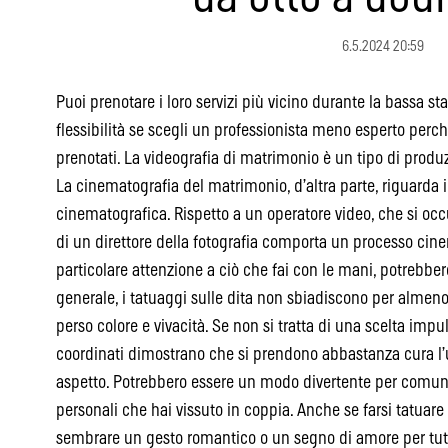
6.5.2024 20:59
Puoi prenotare i loro servizi più vicino durante la bassa 
flessibilità se scegli un professionista meno esperto per
prenotati. La videografia di matrimonio è un tipo di prod
La cinematografia del matrimonio, d’altra parte, riguarda i
cinematografica. Rispetto a un operatore video, che si occu
di un direttore della fotografia comporta un processo cin
particolare attenzione a ciò che fai con le mani, potrebbe
generale, i tatuaggi sulle dita non sbiadiscono per alme
perso colore e vivacità. Se non si tratta di una scelta impu
coordinati dimostrano che si prendono abbastanza cura l’un
aspetto. Potrebbero essere un modo divertente per comu
personali che hai vissuto in coppia. Anche se farsi tatuare
sembrare un gesto romantico o un segno di amore per tutt