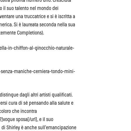
nostra priorità numero uno. Cresciuta
o il suo talento nel mondo dei
entare una truccatrice e si è iscritta a
erica. Si è laureata seconda nella sua
ntemente Completions).
lla-in-chiffon-al-ginocchio-naturale-
lo-senza-maniche-cerniera-tondo-mini-
stingue dagli altri artisti qualificati.
dersi cura di sé pensando alla salute e
coloro che incontra
vogue sposa[/url], e il suo
i di Shirley è anche sull’emancipazione