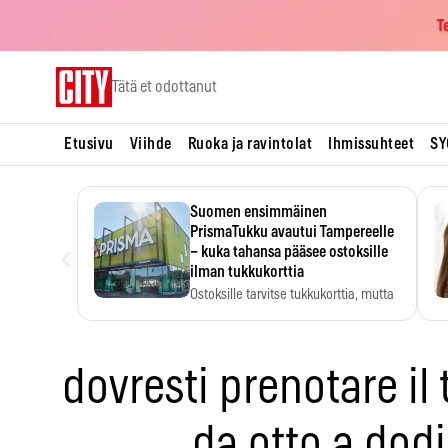
T
Skip
Tätä et odottanut
to
content
Etusivu
Viihde
Ruoka ja ravintolat
Ihmissuhteet
SY
Suomen ensimmäinen
PrismaTukku avautui Tampereelle
‹
– kuka tahansa pääsee ostoksille
ilman tukkukorttia
Ostoksille tarvitse tukkukorttia, mutta
yksikköhinta kannattaa tarkistaa itse.
dovresti prenotare il
da otto a dod