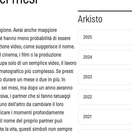
Arkisto
stagione. Avrai anche maggiore
2025
ché hanno meno probabilità di essere
uzione video, come suggerisce il nome.
l cinema, i film o la produzione
2024
pa solo di un semplice video, il lavoro
ematografico più complesso. Se presti
2023
ro durare un mese o due in più. In
no sei mesi, ma dopo un anno avranno
lsiva, i partner che si fanno tatuaggi
2022
o dell’altro da cambiare il loro
nicare i momenti profondamente
2021
 il nome del proprio partner può
a la vita, questi simboli non sempre