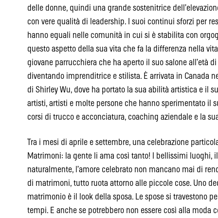
delle donne, quindi una grande sostenitrice dell’elevazione
con vere qualità di leadership. I suoi continui sforzi per 
hanno eguali nelle comunità in cui si è stabilita con orgo
questo aspetto della sua vita che fa la differenza nella vita 
giovane parrucchiera che ha aperto il suo salone all’età di 
diventando imprenditrice e stilista. È arrivata in Canada 
di Shirley Wu, dove ha portato la sua abilità artistica e il s
artisti, artisti e molte persone che hanno sperimentato il s
corsi di trucco e acconciatura, coaching aziendale e la sua
Tra i mesi di aprile e settembre, una celebrazione partico
Matrimoni: la gente li ama così tanto! I bellissimi luoghi, i
naturalmente, l’amore celebrato non mancano mai di render
di matrimoni, tutto ruota attorno alle piccole cose. Uno de
matrimonio è il look della sposa. Le spose si travestono per 
tempi. E anche se potrebbero non essere così alla moda c