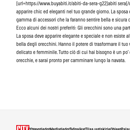
[url=https://www.buyabiti.it/abiti-da-sera-g22]abiti sera[/
apparire chic ed eleganti nel tuo grande giorno. La sposa 
gamma di accessori che la faranno sentire bella e sicura 
Ecco alcuni dei nostri preferiti: Gli orecchini sono una pa
La sposa deve apparire elegante e speciale e non esiste al
bella degli orecchini. Hanno il potere di trasformare il tuo
delicato e femminile. Tutto ciò di cui hai bisogno è un po’ 
orecchie, e sarai pronto per camminare lungo la navata.
Yhteystiedot
Mediatiedot
Työpaikat
Tilaa uutiskirje
Ohjeet
Pala