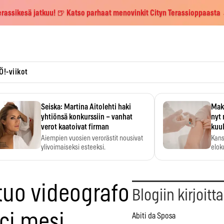
erassikesä jatkuu! 🍺 Katso parhaat menovinkit Cityn Terassioppaasta
Ö!-viikot
Seiska: Martina Aitolehti haki
Maks
yhtiönsä konkurssiin – vanhat
nyt 
verot kaatoivat firman
kuu
Aiempien vuosien verorästit nousivat
Kans
ylivoimaiseksi esteeksi.
elok
 tuo videografo
Blogiin kirjoitt
ici mesi
Abiti da Sposa