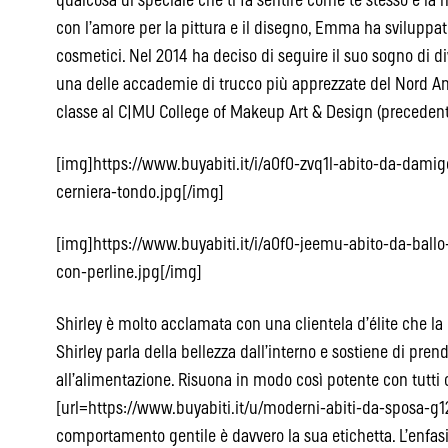
qualcosa di speciale che ti fa sentire come te stesso è la 
con l’amore per la pittura e il disegno, Emma ha sviluppat
cosmetici. Nel 2014 ha deciso di seguire il suo sogno di div
una delle accademie di trucco più apprezzate del Nord Am
classe al C|MU College of Makeup Art & Design (precede
[img]https://www.buyabiti.it/i/a0f0-zvq1l-abito-da-damige
cerniera-tondo.jpg[/img]
[img]https://www.buyabiti.it/i/a0f0-jeemu-abito-da-bal
con-perline.jpg[/img]
Shirley è molto acclamata con una clientela d’élite che la di
Shirley parla della bellezza dall’interno e sostiene di pren
all’alimentazione. Risuona in modo così potente con tutti 
[url=https://www.buyabiti.it/u/moderni-abiti-da-sposa-g12]
comportamento gentile è davvero la sua etichetta. L’enfas