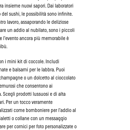
ra insieme nuovi sapori. Dai laboratori
del sushi, le possibilità sono infinite.
stro lavoro, assaporando le deliziose
are un addio al nubilato, sono i piccoli
re l’evento ancora più memorabile è
ibù.
n i mini kit di coccole. Includi
ate e balsami per le labbra. Puoi
 champagne o un dolcetto al cioccolato
premurosi che consentono ai
. Scegli prodotti lussuosi e di alta
tari. Per un tocco veramente
onalizzati come bomboniere per l’addio al
cialetti o collane con un messaggio
are per cornici per foto personalizzate o