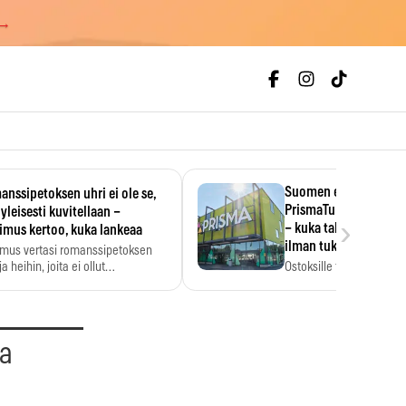
 →
Suomen ensimmäine
nssipetoksen uhri ei ole se,
PrismaTukku avautui 
 yleisesti kuvitellaan –
›
– kuka tahansa pääsee
imus kertoo, kuka lankeaa
ilman tukkukorttia
imus vertasi romanssipetoksen
a heihin, joita ei ollut…
Ostoksille tarvitse tukku
yksikköhinta kannattaa t
aa