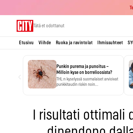
T
Skip
Tätä et odottanut
to
content
Etusivu
Viihde
Ruoka ja ravintolat
Ihmissuhteet
SY
Punkin purema ja punoitus –
‹
Milloin kyse on borrelioosista?
THL:n kyselyssä suomalaiset arvioivat
punkkitaudin riskin noin
kymmenkertaiseksi…
I risultati ottimali
dipendono dalla