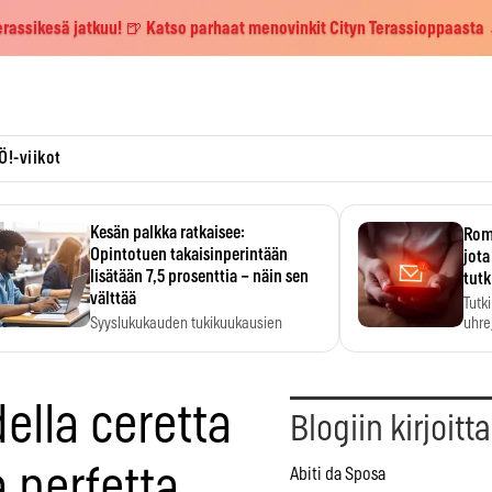
erassikesä jatkuu! 🍺 Katso parhaat menovinkit Cityn Terassioppaasta
Ö!-viikot
Kesän palkka ratkaisee:
Roma
Opintotuen takaisinperintään
jota
lisätään 7,5 prosenttia – näin sen
tutk
välttää
Tutk
Syyslukukauden tukikuukausien
uhrej
määrä ratkeaa sillä, mitä kesällä
ehti…
 della ceretta
Blogiin kirjoitt
 perfetta
Abiti da Sposa