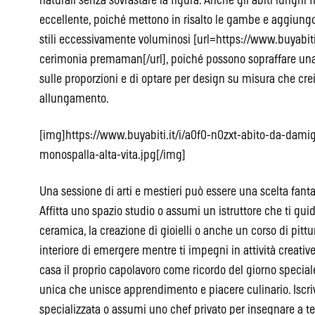
naturali senza sovrastare la figura. Anche gli abiti lunghi 
eccellente, poiché mettono in risalto le gambe e aggiungo
stili eccessivamente voluminosi [url=https://www.buyabiti
cerimonia premaman[/url], poiché possono sopraffare una 
sulle proporzioni e di optare per design su misura che crein
allungamento.
[img]https://www.buyabiti.it/i/a0f0-n0zxt-abito-da-damige
monospalla-alta-vita.jpg[/img]
Una sessione di arti e mestieri può essere una scelta fanta
Affitta uno spazio studio o assumi un istruttore che ti guid
ceramica, la creazione di gioielli o anche un corso di pittu
interiore di emergere mentre ti impegni in attività creativ
casa il proprio capolavoro come ricordo del giorno special
unica che unisce apprendimento e piacere culinario. Iscri
specializzata o assumi uno chef privato per insegnare a te 