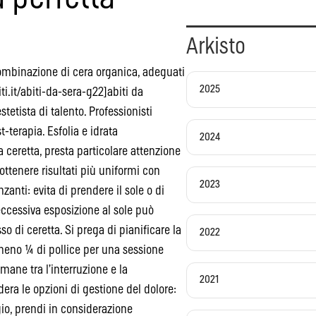
Arkisto
 combinazione di cera organica, adeguati
2025
.it/abiti-da-sera-g22]abiti da
stetista di talento. Professionisti
t-terapia. Esfolia e idrata
2024
ceretta, presta particolare attenzione
a ottenere risultati più uniformi con
2023
zanti: evita di prendere il sole o di
ccessiva esposizione al sole può
o di ceretta. Si prega di pianificare la
2022
lmeno ¼ di pollice per una sessione
imane tra l’interruzione e la
2021
ra le opzioni di gestione del dolore:
gio, prendi in considerazione