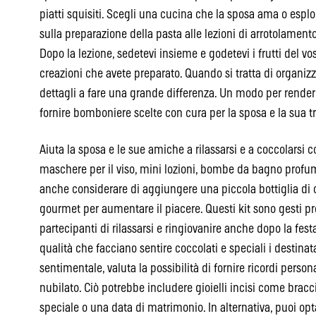
piatti squisiti. Scegli una cucina che la sposa ama o esplo
sulla preparazione della pasta alle lezioni di arrotolamento 
Dopo la lezione, sedetevi insieme e godetevi i frutti del vo
creazioni che avete preparato. Quando si tratta di organizz
dettagli a fare una grande differenza. Un modo per rende
fornire bomboniere scelte con cura per la sposa e la sua tr
Aiuta la sposa e le sue amiche a rilassarsi e a coccolarsi co
maschere per il viso, mini lozioni, bombe da bagno profum
anche considerare di aggiungere una piccola bottiglia di
gourmet per aumentare il piacere. Questi kit sono gesti 
partecipanti di rilassarsi e ringiovanire anche dopo la festa
qualità che facciano sentire coccolati e speciali i destina
sentimentale, valuta la possibilità di fornire ricordi pers
nubilato. Ciò potrebbe includere gioielli incisi come brac
speciale o una data di matrimonio. In alternativa, puoi opt