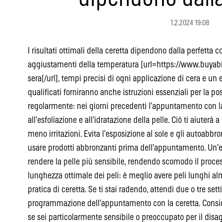
1.2.2024 19:08
I risultati ottimali della ceretta dipendono dalla perfetta
aggiustamenti della temperatura [url=https://www.buyabiti
sera[/url], tempi precisi di ogni applicazione di cera e un e
qualificati forniranno anche istruzioni essenziali per la pos
regolarmente: nei giorni precedenti l’appuntamento con la 
all’esfoliazione e all’idratazione della pelle. Ciò ti aiuterà 
meno irritazioni. Evita l’esposizione al sole e gli autoabbron
usare prodotti abbronzanti prima dell’appuntamento. Un’e
rendere la pelle più sensibile, rendendo scomodo il process
lunghezza ottimale dei peli: è meglio avere peli lunghi a
pratica di ceretta. Se ti stai radendo, attendi due o tre sett
programmazione dell’appuntamento con la ceretta. Conside
se sei particolarmente sensibile o preoccupato per il disa