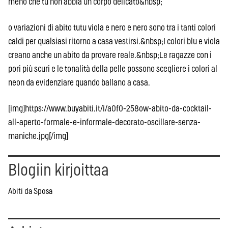
meno che tu non abbia un corpo delicato&nbsp;
o variazioni di abito tutu viola e nero e nero sono tra i tanti colori
caldi per qualsiasi ritorno a casa vestirsi.&nbsp;I colori blu e viola
creano anche un abito da provare reale.&nbsp;Le ragazze con i
pori più scuri e le tonalità della pelle possono scegliere i colori al
neon da evidenziare quando ballano a casa.
[img]https://www.buyabiti.it/i/a0f0-258ow-abito-da-cocktail-
all-aperto-formale-e-informale-decorato-oscillare-senza-
maniche.jpg[/img]
Blogiin kirjoittaa
Abiti da Sposa