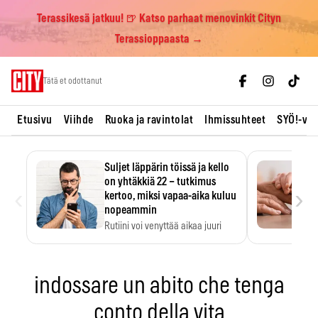
Terassikesä jatkuu! 🍺 Katso parhaat menovinkit Cityn
Terassioppaasta →
Skip
Tätä et odottanut
to
content
Etusivu
Viihde
Ruoka ja ravintolat
Ihmissuhteet
SYÖ!-vii
Suljet läppärin töissä ja kello
on yhtäkkiä 22 – tutkimus
‹
›
kertoo, miksi vapaa-aika kuluu
nopeammin
Rutiini voi venyttää aikaa juuri
silloin, kun sitä…
indossare un abito che tenga
conto della vita