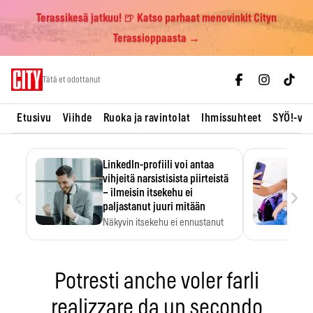
Terassikesä jatkuu! 🍺 Katso parhaat menovinkit Cityn
Terassioppaasta →
Skip
Tätä et odottanut
to
content
Etusivu
Viihde
Ruoka ja ravintolat
Ihmissuhteet
SYÖ!-vii
LinkedIn-profiili voi antaa
vihjeitä narsistisista piirteistä
‹
›
– ilmeisin itsekehu ei
paljastanut juuri mitään
Näkyvin itsekehu ei ennustanut
narsistisia piirteitä.
Potresti anche voler farli
realizzare da un secondo