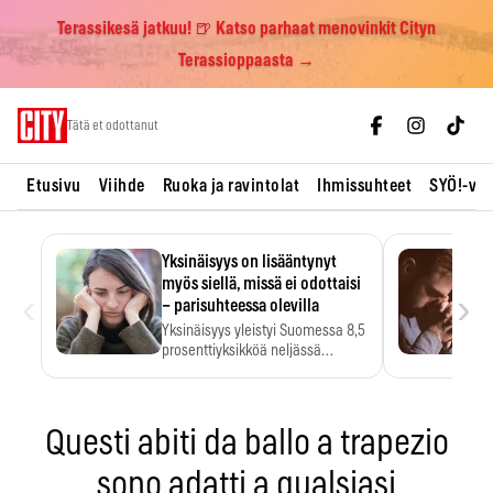
Terassikesä jatkuu! 🍺 Katso parhaat menovinkit Cityn
Terassioppaasta →
Skip
Tätä et odottanut
to
content
Etusivu
Viihde
Ruoka ja ravintolat
Ihmissuhteet
SYÖ!-vii
Yksinäisyys on lisääntynyt
myös siellä, missä ei odottaisi
‹
›
– parisuhteessa olevilla
Yksinäisyys yleistyi Suomessa 8,5
prosenttiyksikköä neljässä
vuodessa. Se…
Questi abiti da ballo a trapezio
sono adatti a qualsiasi