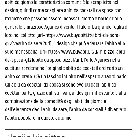
abiti da giorno la caratteristica comune è la semplicità nel
design, quindi come scegliere abiti da cocktail da sposa con
maniche che possono essere indossati giorno e notte? L’orlo
generale e grazioso Agarics diventa il fulcro. La grande foglia di
loto nel colletto [url=https://www.buyabiti.it/abiti-da-sera-
g22]vestito da sera[/url], il design che può adattare l’abito allo
stile monospalla [url=https://www.buyabiti.it/u/in-pizzo-abiti-
da-sposa-g12]abito da sposa pizzo[/url], l’orlo Agarics nella
cucitura renderanno l’originale abito da cocktail ordinario un
abito colorato. C’è un fascino infinito nell’aspetto straordinario.
Gli abiti da cocktail da sposa si sono evoluti dagli abiti da
cocktail party, grazie agli stili vari, al design rinfrescante e alla
combinazione della comodità degli abiti da giorno e
dell’eleganza degli abiti da sera, l’abito da cocktail è diventato
l’abito popolare in questo autunno.