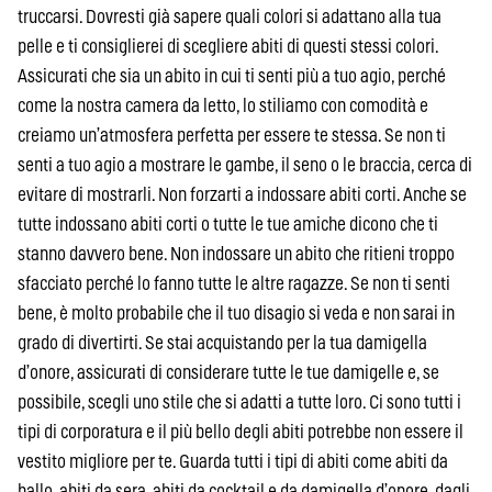
truccarsi. Dovresti già sapere quali colori si adattano alla tua
pelle e ti consiglierei di scegliere abiti di questi stessi colori.
Assicurati che sia un abito in cui ti senti più a tuo agio, perché
come la nostra camera da letto, lo stiliamo con comodità e
creiamo un’atmosfera perfetta per essere te stessa. Se non ti
senti a tuo agio a mostrare le gambe, il seno o le braccia, cerca di
evitare di mostrarli. Non forzarti a indossare abiti corti. Anche se
tutte indossano abiti corti o tutte le tue amiche dicono che ti
stanno davvero bene. Non indossare un abito che ritieni troppo
sfacciato perché lo fanno tutte le altre ragazze. Se non ti senti
bene, è molto probabile che il tuo disagio si veda e non sarai in
grado di divertirti. Se stai acquistando per la tua damigella
d’onore, assicurati di considerare tutte le tue damigelle e, se
possibile, scegli uno stile che si adatti a tutte loro. Ci sono tutti i
tipi di corporatura e il più bello degli abiti potrebbe non essere il
vestito migliore per te. Guarda tutti i tipi di abiti come abiti da
ballo, abiti da sera, abiti da cocktail e da damigella d’onore, dagli