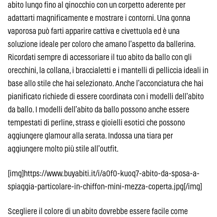
abito lungo fino al ginocchio con un corpetto aderente per
adattarti magnificamente e mostrare i contorni. Una gonna
vaporosa può farti apparire cattiva e civettuola ed è una
soluzione ideale per coloro che amano l’aspetto da ballerina.
Ricordati sempre di accessoriare il tuo abito da ballo con gli
orecchini, la collana, i braccialetti e i mantelli di pelliccia ideali in
base allo stile che hai selezionato. Anche l’acconciatura che hai
pianificato richiede di essere coordinata con i modelli dell’abito
da ballo. I modelli dell’abito da ballo possono anche essere
tempestati di perline, strass e gioielli esotici che possono
aggiungere glamour alla serata. Indossa una tiara per
aggiungere molto più stile all’outfit.
[img]https://www.buyabiti.it/i/a0f0-kuoq7-abito-da-sposa-a-
spiaggia-particolare-in-chiffon-mini-mezza-coperta.jpg[/img]
Scegliere il colore di un abito dovrebbe essere facile come