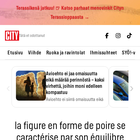
Terassikesä jatkuu! 🍺 Katso parhaat menovinkit Cityn
Terassioppaasta →
Skip
Tätä et odottanut
to
content
Etusivu
Viihde
Ruoka ja ravintolat
Ihmissuhteet
SYÖ!-vii
Avioehto ei jaa omaisuutta
eikä määrää perinnöstä – kaksi
‹
›
virhettä, joihin moni edelleen
kompastuu
Avioehto ei siirrä omaisuutta eikä
ratkaise perintöasioita.
la figure en forme de poire se
caractérise par son équilibre