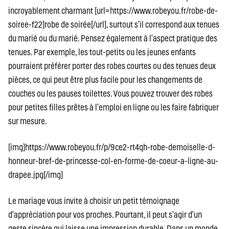
incroyablement charmant [url=https://www.robeyou.fr/robe-de-
soiree-f22]robe de soirée[/url], surtout s’il correspond aux tenues
du marié ou du marié. Pensez également à l’aspect pratique des
tenues. Par exemple, les tout-petits ou les jeunes enfants
pourraient préférer porter des robes courtes ou des tenues deux
pièces, ce qui peut être plus facile pour les changements de
couches ou les pauses toilettes. Vous pouvez trouver des robes
pour petites filles prêtes à l’emploi en ligne ou les faire fabriquer
sur mesure.
[img]https://www.robeyou.fr/p/9ce2-rt4qh-robe-demoiselle-d-
honneur-bref-de-princesse-col-en-forme-de-coeur-a-ligne-au-
drapee.jpg[/img]
Le mariage vous invite à choisir un petit témoignage
d’appréciation pour vos proches. Pourtant, il peut s’agir d’un
geste sincère qui laisse une impression durable. Dans un monde