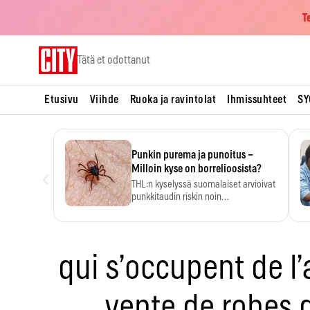
T
Skip
Tätä et odottanut
to
content
Etusivu
Viihde
Ruoka ja ravintolat
Ihmissuhteet
SY
Punkin purema ja punoitus –
‹
Milloin kyse on borrelioosista?
THL:n kyselyssä suomalaiset arvioivat
punkkitaudin riskin noin
kymmenkertaiseksi…
qui s’occupent de l’
vente de robes 