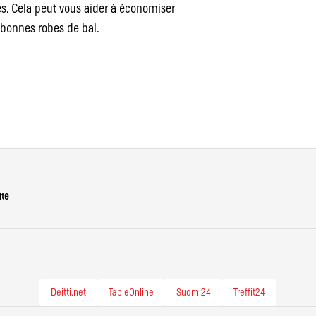
s. Cela peut vous aider à économiser
 bonnes robes de bal.
ute
Deitti.net
TableOnline
Suomi24
Treffit24