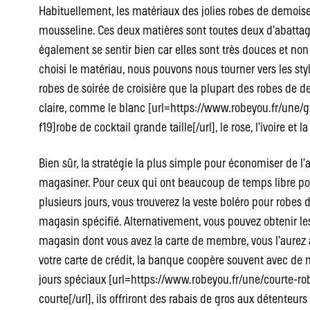
Habituellement, les matériaux des jolies robes de demoisel
mousseline. Ces deux matières sont toutes deux d’abattage
également se sentir bien car elles sont très douces et non
choisi le matériau, nous pouvons nous tourner vers les st
robes de soirée de croisière que la plupart des robes de 
claire, comme le blanc [url=https://www.robeyou.fr/une/g
f19]robe de cocktail grande taille[/url], le rose, l’ivoire et l
Bien sûr, la stratégie la plus simple pour économiser de l’
magasiner. Pour ceux qui ont beaucoup de temps libre pou
plusieurs jours, vous trouverez la veste boléro pour robes 
magasin spécifié. Alternativement, vous pouvez obtenir l
magasin dont vous avez la carte de membre, vous l’aurez 
votre carte de crédit, la banque coopère souvent avec d
jours spéciaux [url=https://www.robeyou.fr/une/courte-rob
courte[/url], ils offriront des rabais de gros aux détenteurs