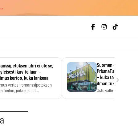
 →
Suomen ensimmäine
nssipetoksen uhri ei ole se,
PrismaTukku avautui 
 yleisesti kuvitellaan –
›
– kuka tahansa pääsee
imus kertoo, kuka lankeaa
ilman tukkukorttia
imus vertasi romanssipetoksen
a heihin, joita ei ollut…
Ostoksille tarvitse tukku
yksikköhinta kannattaa t
aa