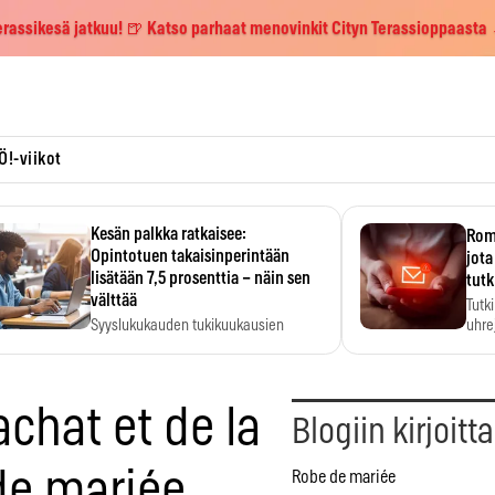
erassikesä jatkuu! 🍺 Katso parhaat menovinkit Cityn Terassioppaasta
Ö!-viikot
Kesän palkka ratkaisee:
Roma
Opintotuen takaisinperintään
jota
lisätään 7,5 prosenttia – näin sen
tutk
välttää
Tutk
Syyslukukauden tukikuukausien
uhrej
määrä ratkeaa sillä, mitä kesällä
ehti…
achat et de la
Blogiin kirjoitt
de mariée
Robe de mariée