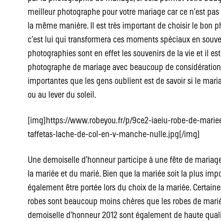
meilleur photographe pour votre mariage car ce n’est pas 
la même manière. Il est très important de choisir le bon 
c’est lui qui transformera ces moments spéciaux en souven
photographies sont en effet les souvenirs de la vie et il es
photographe de mariage avec beaucoup de considérations.
importantes que les gens oublient est de savoir si le mari
ou au lever du soleil.
[img]https://www.robeyou.fr/p/9ce2-iaeiu-robe-de-mariee
taffetas-lache-de-col-en-v-manche-nulle.jpg[/img]
Une demoiselle d’honneur participe à une fête de mariage.
la mariée et du marié. Bien que la mariée soit la plus imp
également être portée lors du choix de la mariée. Certai
robes sont beaucoup moins chères que les robes de mariée
demoiselle d’honneur 2012 sont également de haute qualit