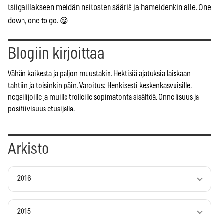
tsiigaillakseen meidän neitosten sääriä ja hameidenkin alle. One
down, one to go. 😀
Blogiin kirjoittaa
Vähän kaikesta ja paljon muustakin. Hektisiä ajatuksia laiskaan
tahtiin ja toisinkin päin. Varoitus: Henkisesti keskenkasvuisille,
negailijoille ja muille trolleille sopimatonta sisältöä. Onnellisuus ja
positiivisuus etusijalla.
Arkisto
2016
2015