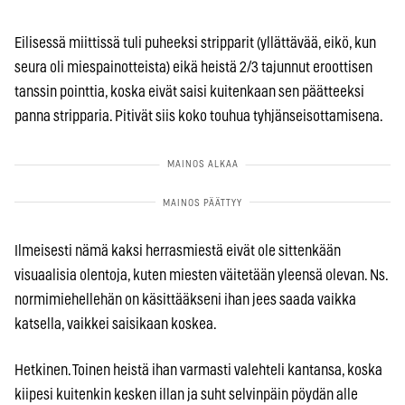
Eilisessä miittissä tuli puheeksi stripparit (yllättävää, eikö, kun
seura oli miespainotteista) eikä heistä 2/3 tajunnut eroottisen
tanssin pointtia, koska eivät saisi kuitenkaan sen päätteeksi
panna stripparia. Pitivät siis koko touhua tyhjänseisottamisena.
Ilmeisesti nämä kaksi herrasmiestä eivät ole sittenkään
visuaalisia olentoja, kuten miesten väitetään yleensä olevan. Ns.
normimiehellehän on käsittääkseni ihan jees saada vaikka
katsella, vaikkei saisikaan koskea.
Hetkinen. Toinen heistä ihan varmasti valehteli kantansa, koska
kiipesi kuitenkin kesken illan ja suht selvinpäin pöydän alle