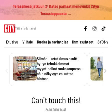
Terassikesä jatkuu! 🍺 Katso parhaat menovinkit Cityn
Terassioppaasta →
Skip
Tätä et odottanut
to
content
Etusivu
Viihde
Ruoka ja ravintolat
Ihmissuhteet
SYÖ!-vii
Silmänliiketutkimus osoitti
hyllyn tehokkaimmat
‹
›
myyntipaikat ruokakaupassa –
näin näkyvyys vaikuttaa
hintaan
Tuotteen paikka hyllyssä
ratkaisee, huomataanko se.
Kauppiaat hyödyntävät…
Can’t touch this!
24.10.2010 14:47