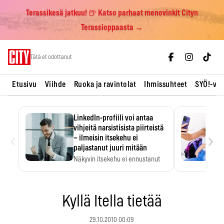
Terassikesä jatkuu! 🍺 Katso parhaat menovinkit Cityn
Terassioppaasta →
Skip
Tätä et odottanut
to
content
Etusivu
Viihde
Ruoka ja ravintolat
Ihmissuhteet
SYÖ!-vii
LinkedIn-profiili voi antaa
vihjeitä narsistisista piirteistä
‹
›
– ilmeisin itsekehu ei
paljastanut juuri mitään
Näkyvin itsekehu ei ennustanut
narsistisia piirteitä.
Kyllä Itella tietää
29.10.2010 00:09