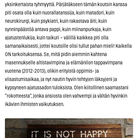
yksinkertaista tyhmyyttä. Pärjätäkseen tämän koutsin kanssa
piti osata olla kuin nuorallatanssija, kuin matadori, kuin
neurokirurgi, kuin psykiatri, kuin rakastava äiti, kuin
synninpäästöä antava pappi, kuin miinanpurkaja, kuin
ajatustenlukija, kuin taikuri – välillä kaikkea piti olla
samanaikaisesti, jottei koutsille olisi tullut pahan mieli! Kaikella
ON tarkoituksensa. Se, mitä pidin aiemmin kahtena
masennukselle altistavimpina ja elämänilon tappavimpana
vuotena (2012-2013), olikin erityistä oppimis- ja
viisastumisaikaa, ja nyt nautin hyvin tehtyjen läksyjeni ja
kypsyneen ajatussadon tuloksista. Olen kiitollinen saamastani
"rokotteesta", jonka ansiosta olen vahvempi ja vältän hyvinkin
ikävien ihmisten vaikutuksen.