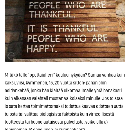
Mitäkö tälle "opettajalleni" kuuluu nykyään? Samaa vanhaa kuin
kaksi, viisi, kymmenen, 15, 20 vuotta sitten: pahan olon
noidankehää, jonka hän kieltää ulkomaailmalle yhtä hanakasti
kuin aikanaan valehteli mustan valkoiseksi minulle. Jos toistaa
jo sata kertaa toimimattomaksi todettua kaavaa odottaen uutta
tulosta tai valittaa biologisista faktoista kuin virheellisestä
tuotteesta tai huonolaatuisesta palvelusta, voiko olla a)
tervepäinen, b) onnellinen, c) kumpaakaan?