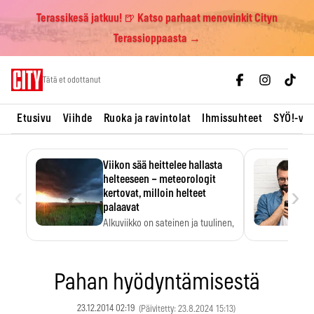
Terassikesä jatkuu! 🍺 Katso parhaat menovinkit Cityn
Terassioppaasta →
Skip
Tätä et odottanut
to
content
Etusivu
Viihde
Ruoka ja ravintolat
Ihmissuhteet
SYÖ!-vii
Viikon sää heittelee hallasta
helteeseen – meteorologit
‹
›
kertovat, milloin helteet
palaavat
Alkuviikko on sateinen ja tuulinen,
ja pohjoisessa voi…
Pahan hyödyntämisestä
23.12.2014 02:19
(Päivitetty: 23.8.2024 15:13)