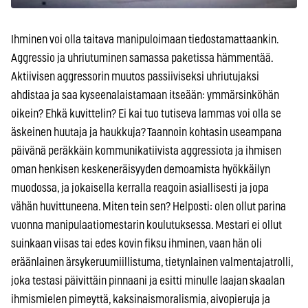
Ihminen voi olla taitava manipuloimaan tiedostamattaankin.
Aggressio ja uhriutuminen samassa paketissa hämmentää.
Aktiivisen aggressorin muutos passiiviseksi uhriutujaksi
ahdistaa ja saa kyseenalaistamaan itseään: ymmärsinköhän
oikein? Ehkä kuvittelin? Ei kai tuo tutiseva lammas voi olla se
äskeinen huutaja ja haukkuja? Taannoin kohtasin useampana
päivänä peräkkäin kommunikatiivista aggressiota ja ihmisen
oman henkisen keskeneräisyyden demoamista hyökkäilyn
muodossa, ja jokaisella kerralla reagoin asiallisesti ja jopa
vähän huvittuneena. Miten tein sen? Helposti: olen ollut parina
vuonna manipulaatiomestarin koulutuksessa. Mestari ei ollut
suinkaan viisas tai edes kovin fiksu ihminen, vaan hän oli
eräänlainen ärsykeruumiillistuma, tietynlainen valmentajatrolli,
joka testasi päivittäin pinnaani ja esitti minulle laajan skaalan
ihmismielen pimeyttä, kaksinaismoralismia, aivopieruja ja