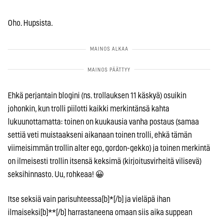
Oho. Hupsista.
Ehkä perjantain blogini (ns. trollauksen 11 käskyä) osuikin
johonkin, kun trolli piilotti kaikki merkintänsä kahta
lukuunottamatta: toinen on kuukausia vanha postaus (samaa
settiä veti muistaakseni aikanaan toinen trolli, ehkä tämän
viimeisimmän trollin alter ego, gordon-gekko) ja toinen merkintä
on ilmeisesti trollin itsensä keksimä (kirjoitusvirheitä vilisevä)
seksihinnasto. Uu, rohkeaa! 😀
Itse seksiä vain parisuhteessa[b]*[/b] ja vieläpä ihan
ilmaiseksi[b]**[/b] harrastaneena omaan siis aika suppean