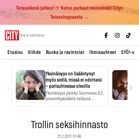
Terassikesä jatkuu! 🍺 Katso parhaat menovinkit Cityn
Terassioppaasta →
Skip
Tätä et odottanut
to
content
Etusivu
Viihde
Ruoka ja ravintolat
Ihmissuhteet
SYÖ!-vii
Yksinäisyys on lisääntynyt
myös siellä, missä ei odottaisi
‹
›
– parisuhteessa olevilla
Yksinäisyys yleistyi Suomessa 8,5
prosenttiyksikköä neljässä
vuodessa. Se…
Trollin seksihinnasto
21.2.2011 01:46