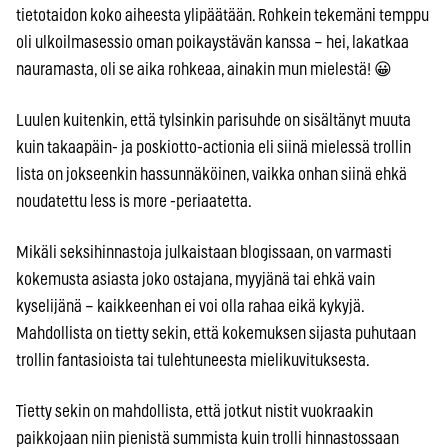
tietotaidon koko aiheesta ylipäätään. Rohkein tekemäni temppu
oli ulkoilmasessio oman poikaystävän kanssa – hei, lakatkaa
nauramasta, oli se aika rohkeaa, ainakin mun mielestä! 😀
Luulen kuitenkin, että tylsinkin parisuhde on sisältänyt muuta
kuin takaapäin- ja poskiotto-actionia eli siinä mielessä trollin
lista on jokseenkin hassunnäköinen, vaikka onhan siinä ehkä
noudatettu less is more -periaatetta.
Mikäli seksihinnastoja julkaistaan blogissaan, on varmasti
kokemusta asiasta joko ostajana, myyjänä tai ehkä vain
kyselijänä – kaikkeenhan ei voi olla rahaa eikä kykyjä.
Mahdollista on tietty sekin, että kokemuksen sijasta puhutaan
trollin fantasioista tai tulehtuneesta mielikuvituksesta.
Tietty sekin on mahdollista, että jotkut nistit vuokraakin
paikkojaan niin pienistä summista kuin trolli hinnastossaan