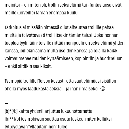
mainitsi – oli miten oli, trollin seksielämä tai -fantasiansa eivät
meille (terveille) tämän enempää kuulu.
Tarkoitus ei missään nimessä ollut aiheuttaa trollille pahaa
mieltä ja toivottavasti trolli itsekin tämän tajusi. Jokainenhan
taaplaa tyylillään: toisille riittää monipuolinen seksielämä yhden
kanssa, joillekin sama mutta useiden kanssa, ja toisilla kaikki
voimat menee muiden kyttäämiseen, kopiointiin ja huoritteluun
– ehkä siitäkin saa kiksit.
Tsemppiä trollille! Toivon kovasti, että saat elämääsi sisällön
ohella myös laadukasta seksiä – ja ihan ilmaiseksi. 🙂
—
[b]*[/b] kahta yhdenillanjuttua lukuunottamatta
[b]**[/b] tosin shiwan saattaa osata laskea, miten kalliiksi
tyttöystävän ”ylläpitäminen” tulee