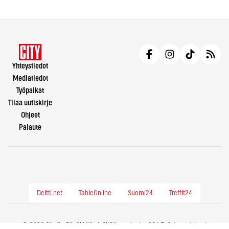
Yhteystiedot
Mediatiedot
Työpaikat
Tilaa uutiskirje
Ohjeet
Palaute
Deitti.net
TableOnline
Suomi24
Treffit24
© 2026 City.fi - Räväkkää sisältöä vuodesta -86 |
Evästeasetukset