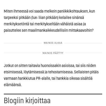
Miten ihmeessä voi saada melkein paniikkikohtauksen, kun
tarpeeksi pitkään (lue: liian pitkään) kelailee sinänsä
merkityksetöntä tai merkitykseltään vähäistä asiaa ja
paisuttelee sen maailmankaikkeudellisiin mittakaavoihin?
Jotkut on sitten taitavia huonoissakin asioissa, tai siis niiden
etsimisessä, löytämisessä ja tehostamisessa. Sellaisten pitäis
varmaan hankkiutua PR-alalle, tai hankkia oikeaa sisältöä
elämäänsä.
Blogiin kirjoittaa