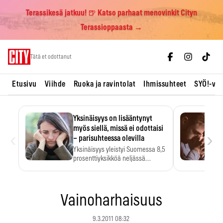
Terassikesä jatkuu! 🍺 Katso parhaat menovinkit Cityn
Terassioppaasta →
Skip
Tätä et odottanut
to
content
Etusivu
Viihde
Ruoka ja ravintolat
Ihmissuhteet
SYÖ!-vii
Yksinäisyys on lisääntynyt
myös siellä, missä ei odottaisi
‹
›
– parisuhteessa olevilla
Yksinäisyys yleistyi Suomessa 8,5
prosenttiyksikköä neljässä
vuodessa. Se…
Vainoharhaisuus
9.3.2011 08:32