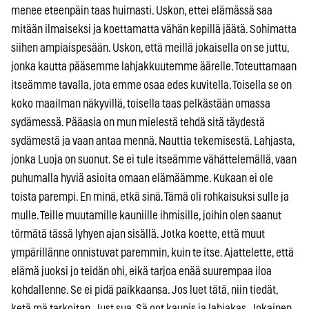
menee eteenpäin taas huimasti. Uskon, ettei elämässä saa
mitään ilmaiseksi ja koettamatta vähän kepillä jäätä. Sohimatta
siihen ampiaispesään. Uskon, että meillä jokaisella on se juttu,
jonka kautta pääsemme lahjakkuutemme äärelle. Toteuttamaan
itseämme tavalla, jota emme osaa edes kuvitella. Toisella se on
koko maailman näkyvillä, toisella taas pelkästään omassa
sydämessä. Pääasia on mun mielestä tehdä sitä täydestä
sydämestä ja vaan antaa mennä. Nauttia tekemisestä. Lahjasta,
jonka Luoja on suonut. Se ei tule itseämme vähättelemällä, vaan
puhumalla hyviä asioita omaan elämäämme. Kukaan ei ole
toista parempi. En minä, etkä sinä. Tämä oli rohkaisuksi sulle ja
mulle. Teille muutamille kauniille ihmisille, joihin olen saanut
törmätä tässä lyhyen ajan sisällä. Jotka koette, että muut
ympärillänne onnistuvat paremmin, kuin te itse. Ajattelette, että
elämä juoksi jo teidän ohi, eikä tarjoa enää suurempaa iloa
kohdallenne. Se ei pidä paikkaansa. Jos luet tätä, niin tiedät,
ketä mä tarkoitan. Just sua. Sä oot kaunis ja lahjakas. Jokainen