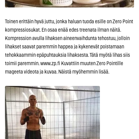
Toinen erittäin hyvä juttu, jonka haluan tuoda esille on Zero Point
kompressiosukat. En osaa enää edes treenata ilman näitä.
Kompression avulla lihaksen aineenvaihdunta tehostuu, jolloin
lihakset saavat paremmin happea ja kykenevät poistamaan
tehokkaammin epäpuhtauksia lihaksesta. Tätä myötä lihas siis
toimii paremmin. www.zp.fi Kuvattiin muuten Zero Pointille
mageeta videota ja kuvaa. Näistä myöhemmin lisää.