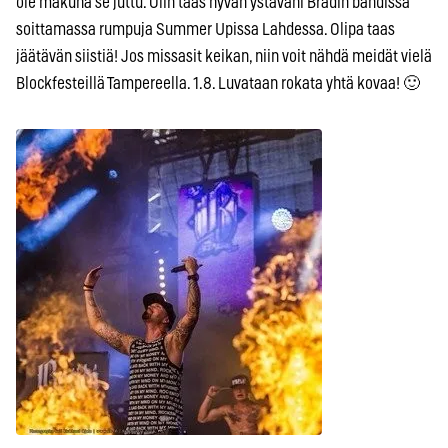
ole makuna se juttu. Olin taas hyvän ystäväni Brädin bändissä
soittamassa rumpuja Summer Upissa Lahdessa. Olipa taas
jäätävän siistiä! Jos missasit keikan, niin voit nähdä meidät vielä
Blockfesteillä Tampereella. 1.8. Luvataan rokata yhtä kovaa! 🙂