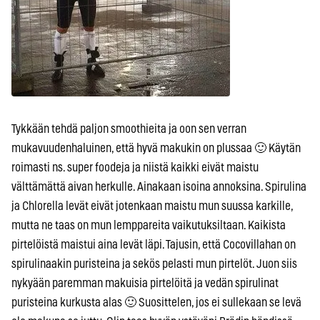
Tykkään tehdä paljon smoothieita ja oon sen verran
mukavuudenhaluinen, että hyvä makukin on plussaa 🙂 Käytän
roimasti ns. super foodeja ja niistä kaikki eivät maistu
välttämättä aivan herkulle. Ainakaan isoina annoksina. Spirulina
ja Chlorella levät eivät jotenkaan maistu mun suussa karkille,
mutta ne taas on mun lemppareita vaikutuksiltaan. Kaikista
pirtelöistä maistui aina levät läpi. Tajusin, että Cocovillahan on
spirulinaakin puristeina ja sekös pelasti mun pirtelöt. Juon siis
nykyään paremman makuisia pirtelöitä ja vedän spirulinat
puristeina kurkusta alas 🙂 Suosittelen, jos ei sullekaan se levä