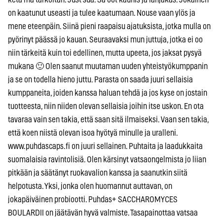
on kaatunut useasti ja tulee kaatumaan. Nouse vaan ylös ja
mene eteenpäin. Siinä pieni raapaisu ajatuksista, jotka mulla on
pyörinyt päässä jo kauan. Seuraavaksi mun juttuja, jotka ei oo
niin tärkeitä kuin toi edellinen, mutta upeeta, jos jaksat pysyä
mukana 🙂 Olen saanut muutaman uuden yhteistyökumppanin
ja se on todella hieno juttu. Parasta on saada juuri sellaisia
kumppaneita, joiden kanssa haluan tehdä ja jos kyse on jostain
tuotteesta, niin niiden olevan sellaisia joihin itse uskon. En ota
tavaraa vain sen takia, että saan sitä ilmaiseksi. Vaan sen takia,
että koen niistä olevan isoa hyötyä minulle ja uralleni.
www.puhdascaps.fi on juuri sellainen. Puhtaita ja laadukkaita
suomalaisia ravintolisiä. Olen kärsinyt vatsaongelmista jo liian
pitkään ja säätänyt ruokavalion kanssa ja saanutkin siitä
helpotusta. Yksi, jonka olen huomannut auttavan, on
jokapäiväinen probiootti. Puhdas+ SACCHAROMYCES
BOULARDII on jäätävän hyvä valmiste. Tasapainottaa vatsaa