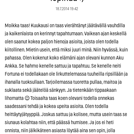
18.7.2014 19:42
Moikka taas! Kuukausi on taas vierähtänyt jäätävällä vauhdilla
ja kaikenlaista on kerinnyt tapahtumaan. Vaikean ajan keskellä
olen saanut kokea paljon hienoja asioita, joista olen todella
kiitollinen. Mietin usein, että miksi juuri minä. Niin hyvässä, kuin
pahassa. Olen kokenut koko elämäni ajan olevani kunnon Aku
Ankka. Se hahmo kenelle sattuu ja tapahtuu. Se kenelle neiti
Fortuna ei todellakaan ole lirkuttelemassa tuuheilla ripsillään ja
ihanalla tuoksullaan. Tarjoilemassa tuoretta pullaa, maitoa ja
suklaata sekä jäätelöä sänkyyn. Ja tietenkään tippaakaan
lihomatta 😉 Toisaalta taas koen olevani todella onnekas
saadessani tehdä ja kokea upeita asioita. Olen todella
heittäytyjätyyppiä. Joskus sattuu ja kolisee, mutta usein taas se
siunaus kolahtaa niin, että päässä humisee. Ja jos ei heti
onnista, niin jälkikäteen asiasta löytää aina sen opin, jolla