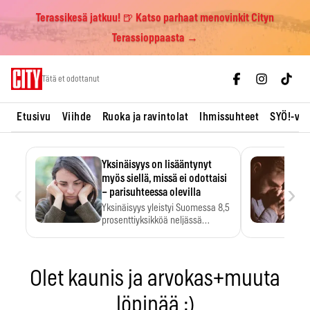
Terassikesä jatkuu! 🍺 Katso parhaat menovinkit Cityn
Terassioppaasta →
Skip
Tätä et odottanut
to
content
Etusivu
Viihde
Ruoka ja ravintolat
Ihmissuhteet
SYÖ!-vii
Yksinäisyys on lisääntynyt
myös siellä, missä ei odottaisi
‹
›
– parisuhteessa olevilla
Yksinäisyys yleistyi Suomessa 8,5
prosenttiyksikköä neljässä
vuodessa. Se…
Olet kaunis ja arvokas+muuta
löpinää :)