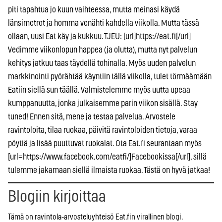
piti tapahtua jo kuun vaihteessa, mutta meinasi käydä
länsimetrot ja homma venähti kahdella viikolla. Mutta tässä
ollaan, uusi Eat käy ja kukkuu. TJEU: [url]https://eat.fi[/url]
Vedimme viikonlopun happea (ja olutta), mutta nyt palvelun
kehitys jatkuu taas täydellä tohinalla. Myös uuden palvelun
markkinointi pyörähtää käyntiin tällä viikolla, tulet törmäämään
Eatiin siellä sun täällä. Valmistelemme myös uutta upeaa
kumppanuutta, jonka julkaisemme parin viikon sisällä. Stay
tuned! Ennen sitä, mene ja testaa palvelua. Arvostele
ravintoloita, tilaa ruokaa, päivitä ravintoloiden tietoja, varaa
pöytiä ja lisää puuttuvat ruokalat. Ota Eat.fi seurantaan myös
[url=https://www.facebook.com/eatfi/]Facebookissa[/url], sillä
tulemme jakamaan siellä ilmaista ruokaa. Tästä on hyvä jatkaa!
Blogiin kirjoittaa
Tämä on ravintola-arvosteluyhteisö Eat.fin virallinen blogi.