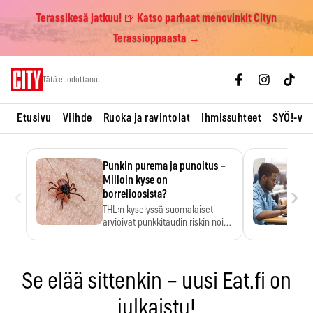
Terassikesä jatkuu! 🍺 Katso parhaat menovinkit Cityn
Terassioppaasta →
Skip
Tätä et odottanut
to
content
Etusivu
Viihde
Ruoka ja ravintolat
Ihmissuhteet
SYÖ!-vii
Punkin purema ja punoitus –
Milloin kyse on
‹
›
borrelioosista?
THL:n kyselyssä suomalaiset
arvioivat punkkitaudin riskin noin
kymmenkertaiseksi…
Se elää sittenkin – uusi Eat.fi on
julkaistu!