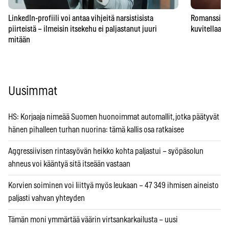
LinkedIn-profiili voi antaa vihjeitä narsistisista
Romanssipeto
piirteistä – ilmeisin itsekehu ei paljastanut juuri
kuvitellaan 
mitään
Uusimmat
HS: Korjaaja nimeää Suomen huonoimmat automallit, jotka päätyvät
hänen pihalleen turhan nuorina: tämä kallis osa ratkaisee
Aggressiivisen rintasyövän heikko kohta paljastui – syöpäsolun
ahneus voi kääntyä sitä itseään vastaan
Korvien soiminen voi liittyä myös leukaan – 47 349 ihmisen aineisto
paljasti vahvan yhteyden
Tämän moni ymmärtää väärin virtsankarkailusta – uusi