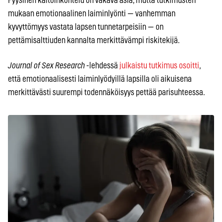
Fyysinen kaltoinkohtelu on vakava asia, mutta tutkimusten
mukaan emotionaalinen laiminlyönti — vanhemman
kyvyttömyys vastata lapsen tunnetarpeisiin — on
pettämisalttiuden kannalta merkittävämpi riskitekijä.
Journal of Sex Research
-lehdessä
julkaistu tutkimus osoitti
,
että emotionaalisesti laiminlyödyillä lapsilla oli aikuisena
merkittävästi suurempi todennäköisyys pettää parisuhteessa.