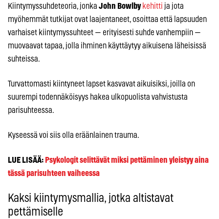
Kiintymyssuhdeteoria, jonka
John Bowlby
kehitti
ja jota
myöhemmät tutkijat ovat laajentaneet, osoittaa että lapsuuden
varhaiset kiintymyssuhteet — erityisesti suhde vanhempiin —
muovaavat tapaa, jolla ihminen käyttäytyy aikuisena läheisissä
suhteissa.
Turvattomasti kiintyneet lapset kasvavat aikuisiksi, joilla on
suurempi todennäköisyys hakea ulkopuolista vahvistusta
parisuhteessa.
Kyseessä voi siis olla eräänlainen trauma.
LUE LISÄÄ:
Psykologit selittävät miksi pettäminen yleistyy aina
tässä parisuhteen vaiheessa
Kaksi kiintymysmallia, jotka altistavat
pettämiselle