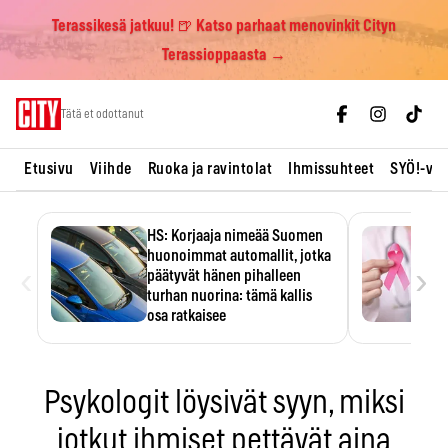
Terassikesä jatkuu! 🍺 Katso parhaat menovinkit Cityn
Terassioppaasta →
Skip
Tätä et odottanut
to
content
Etusivu
Viihde
Ruoka ja ravintolat
Ihmissuhteet
SYÖ!-vii
HS: Korjaaja nimeää Suomen
huonoimmat automallit, jotka
‹
›
päätyvät hänen pihalleen
turhan nuorina: tämä kallis
osa ratkaisee
Ratkaisijana on usein yksi kallis
komponentti.
Psykologit löysivät syyn, miksi
jotkut ihmiset pettävät aina