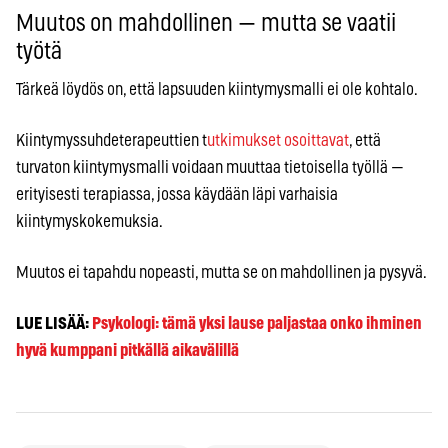
Muutos on mahdollinen — mutta se vaatii
työtä
Tärkeä löydös on, että lapsuuden kiintymysmalli ei ole kohtalo.
Kiintymyssuhdeterapeuttien t
utkimukset osoittavat
, että
turvaton kiintymysmalli voidaan muuttaa tietoisella työllä —
erityisesti terapiassa, jossa käydään läpi varhaisia
kiintymyskokemuksia.
Muutos ei tapahdu nopeasti, mutta se on mahdollinen ja pysyvä.
LUE LISÄÄ:
Psykologi: tämä yksi lause paljastaa onko ihminen
hyvä kumppani pitkällä aikavälillä