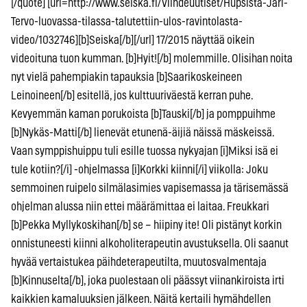
[/quote] [url=http://www.seiska.fi/Viihdeuutiset/Hupsista-Jari-
Tervo-luovassa-tilassa-talutettiin-ulos-ravintolasta-
video/1032746][b]Seiska[/b][/url] 17/2015 näyttää oikein
videoituna tuon kumman. [b]Hyit![/b] molemmille. Olisihan noita
nyt vielä pahempiakin tapauksia [b]Saarikoskeineen
Leinoineen[/b] esitellä, jos kulttuuriväestä kerran puhe.
Kevyemmän kaman porukoista [b]Tauski[/b] ja pomppuihme
[b]Nykäs-Matti[/b] lienevät etunenä-äijiä näissä mäskeissä.
Vaan symppishuippu tuli esille tuossa nykyajan [i]Miksi isä ei
tule kotiin?[/i] -ohjelmassa [i]Korkki kiinni[/i] viikolla: Joku
semmoinen ruipelo silmälasimies vapisemassa ja tärisemässä
ohjelman alussa niin ettei määrämittaa ei laitaa. Freukkari
[b]Pekka Myllykoskihan[/b] se – hiipiny ite! Oli pistänyt korkin
onnistuneesti kiinni alkoholiterapeutin avustuksella. Oli saanut
hyvää vertaistukea päihdeterapeutilta, muutosvalmentaja
[b]Kinnuselta[/b], joka puolestaan oli päässyt viinankiroista irti
kaikkien kamaluuksien jälkeen. Näitä kertaili hymähdellen