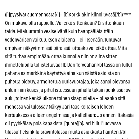
([i]pyysivät suomennosta[/i]= [b]Korkkiakin kiinni tv:ssä[/b]) ***
On mukava olla rappiolla. Vai eikö sittenkään? Ei sittenkään
taida. Mieluummin vesiselvänä kuin haanpääläisittäin
vedenvärisen vaikutuksen alaisena – ei-itsenään. Tuntuvat
empivän näkyvimmissä piireissä, ottaako vai eikö ottaa. Mitä
sitä turhaa empimään: ottaa kunnolla niin on siinä sitten
ihmettelijöillä töllisteltävää! [b]Jari Tervoahan[/b] tässä on tullut
pahana esimerkkinä käytettyä aina kun näistä asioista on
puhetta pidetty, armoitettua uutisvuotajaa, joka sanoi olevansa
ah!ain niin kuses ja pihal istuessaan pihalla taksin penkissä: ovi
auki, toinen kenkä ulkona toinen sisäpuolella – ollaanko sitä
menossa vai tulossa? Näkyy Jari taas keltaisen lehden
kertauksessa olleen ongelmissa ja kallellaan: Jo ennen iltakasia
oli pyyhkäisty pois kapakista. [quote][b]Jari hillui ’luovassa
tilassa’ helsinkiläisravintolassa muita asiakkaita häiriten.[/b]