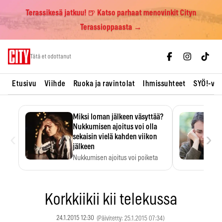
Terassikesä jatkuu! 🍺 Katso parhaat menovinkit Cityn
Terassioppaasta →
Skip
Tätä et odottanut
to
content
Etusivu
Viihde
Ruoka ja ravintolat
Ihmissuhteet
SYÖ!-vii
Miksi loman jälkeen väsyttää?
Nukkumisen ajoitus voi olla
‹
›
sekaisin vielä kahden viikon
jälkeen
Nukkumisen ajoitus voi poiketa
totutusta vielä 15 päivän…
Korkkiikii kii telekussa
24.1.2015 12:30
(Päivitetty: 25.1.2015 07:34)