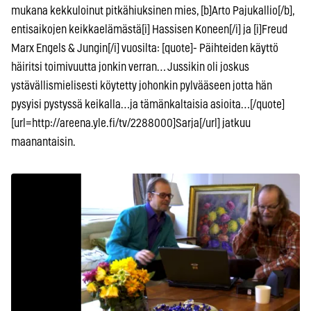
mukana kekkuloinut pitkähiuksinen mies, [b]Arto Pajukallio[/b],
entisaikojen keikkaelämästä[i] Hassisen Koneen[/i] ja [i]Freud
Marx Engels & Jungin[/i] vuosilta: [quote]- Päihteiden käyttö
häiritsi toimivuutta jonkin verran… Jussikin oli joskus
ystävällismielisesti köytetty johonkin pylvääseen jotta hän
pysyisi pystyssä keikalla…ja tämänkaltaisia asioita…[/quote]
[url=http://areena.yle.fi/tv/2288000]Sarja[/url] jatkuu
maanantaisin.