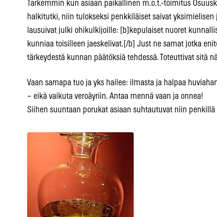
Tarkemmin kun asiaan paikallinen m.o.t.-toimitus Osuusk
halkitutki, niin tulokseksi penkkiläiset saivat yksimielis
lausuivat julki ohikulkijoille: [b]kepulaiset nuoret kunnal
kunniaa toisilleen jaeskelivat.[/b] Just ne samat jotka e
tärkeydestä kunnan päätöksiä tehdessä. Toteuttivat sitä nä
Vaan samapa tuo ja yks hailee: ilmasta ja halpaa huviaha
– eikä vaikuta veroäyriin. Antaa mennä vaan ja onnea!
Siihen suuntaan porukat asiaan suhtautuvat niin penkillä k