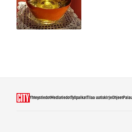
Yhteystiedot
Mediatiedot
Työpaikat
Tilaa uutiskirje
Ohjeet
Pala