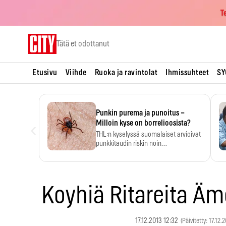
T
Skip
Tätä et odottanut
to
content
Etusivu
Viihde
Ruoka ja ravintolat
Ihmissuhteet
SY
Punkin purema ja punoitus –
‹
Milloin kyse on borrelioosista?
THL:n kyselyssä suomalaiset arvioivat
punkkitaudin riskin noin
kymmenkertaiseksi…
Koyhiä Ritareita Äm
17.12.2013 12:32
(Päivitetty: 17.12.