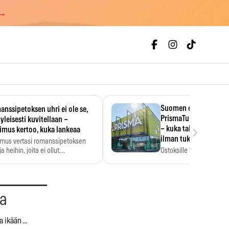
 →
Suomen ensimmäine
nssipetoksen uhri ei ole se,
PrismaTukku avautui 
 yleisesti kuvitellaan –
›
– kuka tahansa pääsee
imus kertoo, kuka lankeaa
ilman tukkukorttia
imus vertasi romanssipetoksen
a heihin, joita ei ollut…
Ostoksille tarvitse tukku
yksikköhinta kannattaa t
aa
 ikään ...