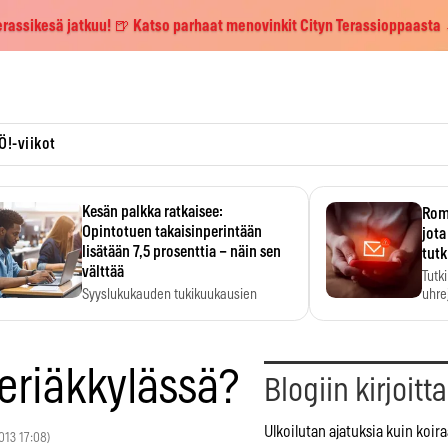
erassikesä jatkuu! 🍺 Katso parhaat menovinkit Cityn Terassioppaasta
Ö!-viikot
Kesän palkka ratkaisee:
Roma
Opintotuen takaisinperintään
jota
lisätään 7,5 prosenttia – näin sen
tutk
välttää
Tutk
Syyslukukauden tukikuukausien
uhrej
määrä ratkeaa sillä, mitä kesällä
ehti…
eriäkkylässä?
Blogiin kirjoitt
Ulkoilutan ajatuksia kuin koiraa
2013 17:08)