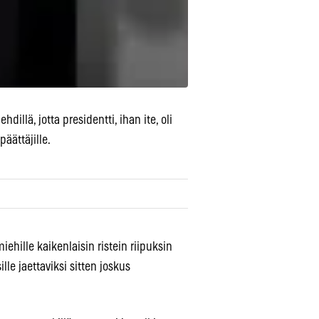
dillä, jotta presidentti, ihan ite, oli
äättäjille.
hille kaikenlaisin ristein riipuksin
lle jaettaviksi sitten joskus