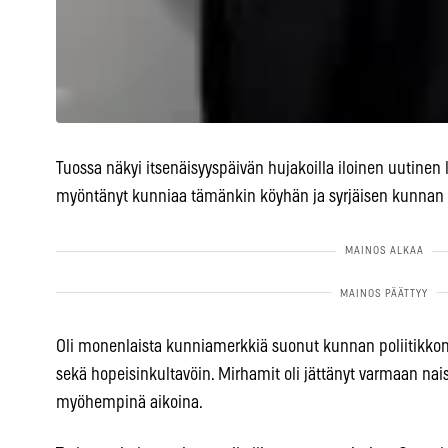
Tuossa näkyi itsenäisyyspäivän hujakoilla iloinen uutinen leh
myöntänyt kunniaa tämänkin köyhän ja syrjäisen kunnan p
Oli monenlaista kunniamerkkiä suonut kunnan poliitikkomie
sekä hopeisinkultavöin. Mirhamit oli jättänyt varmaan naisi
myöhempinä aikoina.