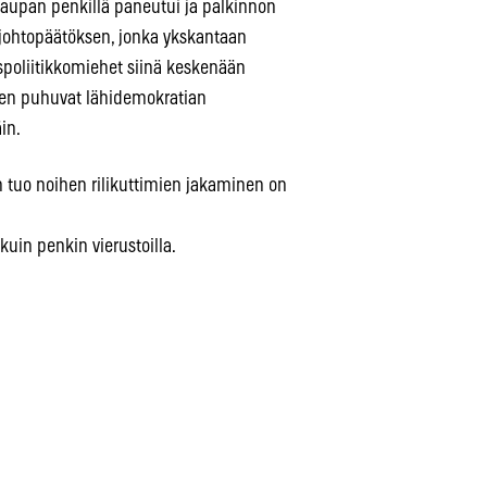
aupan penkillä paneutui ja palkinnon
en johtopäätöksen, jonka ykskantaan
lispoliitikkomiehet siinä keskenään
niten puhuvat lähidemokratian
in.
n tuo noihen rilikuttimien jakaminen on
uin penkin vierustoilla.