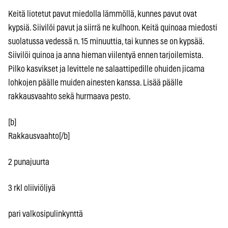
Keitä liotetut pavut miedolla lämmöllä, kunnes pavut ovat
kypsiä. Siivilöi pavut ja siirrä ne kulhoon. Keitä quinoaa miedosti
suolatussa vedessä n. 15 minuuttia, tai kunnes se on kypsää.
Siivilöi quinoa ja anna hieman viilentyä ennen tarjoilemista.
Pilko kasvikset ja levittele ne salaattipedille ohuiden jicama
lohkojen päälle muiden ainesten kanssa. Lisää päälle
rakkausvaahto sekä hurmaava pesto.
[b]
Rakkausvaahto[/b]
2 punajuurta
3 rkl oliiviöljyä
pari valkosipulinkynttä