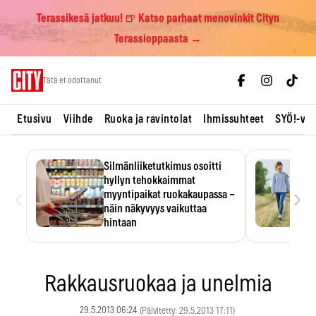
Terassikesä jatkuu! 🍺 Katso parhaat menovinkit Cityn
Terassioppaasta →
Skip
Tätä et odottanut
to
content
Etusivu
Viihde
Ruoka ja ravintolat
Ihmissuhteet
SYÖ!-vii
Silmänliiketutkimus osoitti
hyllyn tehokkaimmat
‹
›
myyntipaikat ruokakaupassa –
näin näkyvyys vaikuttaa
hintaan
Tuotteen paikka hyllyssä
ratkaisee, huomataanko se.
Kauppiaat hyödyntävät…
Rakkausruokaa ja unelmia
29.5.2013 06:24
(Päivitetty: 29.5.2013 17:11)