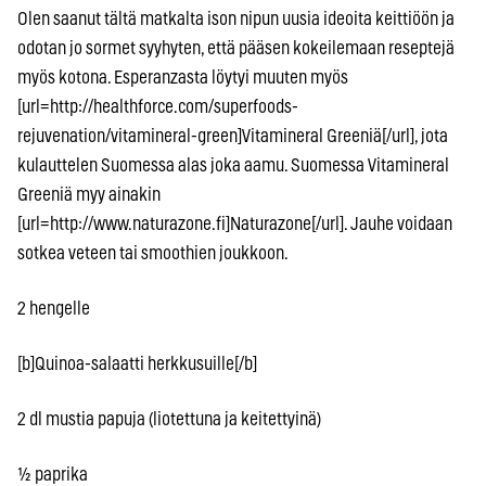
Olen saanut tältä matkalta ison nipun uusia ideoita keittiöön ja
odotan jo sormet syyhyten, että pääsen kokeilemaan reseptejä
myös kotona. Esperanzasta löytyi muuten myös
[url=http://healthforce.com/superfoods-
rejuvenation/vitamineral-green]Vitamineral Greeniä[/url], jota
kulauttelen Suomessa alas joka aamu. Suomessa Vitamineral
Greeniä myy ainakin
[url=http://www.naturazone.fi]Naturazone[/url]. Jauhe voidaan
sotkea veteen tai smoothien joukkoon.
2 hengelle
[b]Quinoa-salaatti herkkusuille[/b]
2 dl mustia papuja (liotettuna ja keitettyinä)
½ paprika