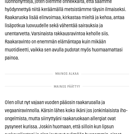
luonnonyrttejä, joten olemme onnekkaita, että saamme
hyödynnettyä niitä keräämällä metsistämme täysin ilmaiseksi.
Raakaruoka lisää elinvoimaa, kirkastaa mieltä ja kehoa, antaa
lisäpotkua luovuudelle sekä vähentää sairauksia ja
unentarvetta. Varsinaista rakkausravintoa keholle siis.
Raakaravinto on enemmän elämäntapa kuin mikään
muotidieetti, vaikka sen avulla pudotat myös huomaamattasi
painoa.
Olen ollut nyt vajaan vuoden pääosin raakaruoalla ja
vegaaniravinnolla. Kärsin lähes koko ikäni jos jonkinlaisista iho-
ongelmista, mutta siirryttyäni raakaruokaan allergiat ovat
pysyneet kurissa. Joskin huomaan, että silloin kun lipsun