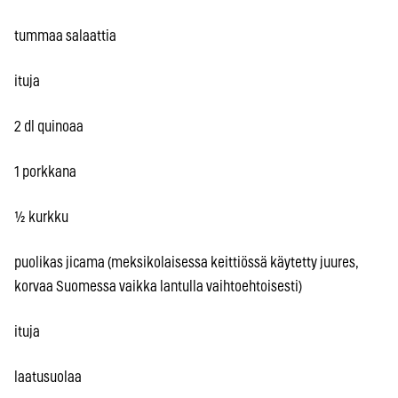
tummaa salaattia
ituja
2 dl quinoaa
1 porkkana
½ kurkku
puolikas jicama (meksikolaisessa keittiössä käytetty juures,
korvaa Suomessa vaikka lantulla vaihtoehtoisesti)
ituja
laatusuolaa