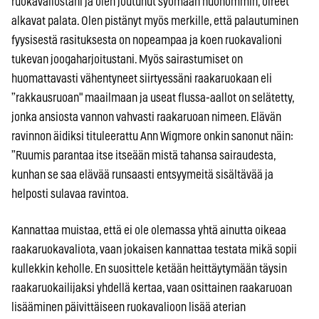
ruokavaliostani ja olen joutunut syömään huonommin, oireet
alkavat palata. Olen pistänyt myös merkille, että palautuminen
fyysisestä rasituksesta on nopeampaa ja koen ruokavalioni
tukevan joogaharjoitustani. Myös sairastumiset on
huomattavasti vähentyneet siirtyessäni raakaruokaan eli
”rakkausruoan" maailmaan ja useat flussa-aallot on selätetty,
jonka ansiosta vannon vahvasti raakaruoan nimeen. Elävän
ravinnon äidiksi tituleerattu Ann Wigmore onkin sanonut näin:
”Ruumis parantaa itse itseään mistä tahansa sairaudesta,
kunhan se saa elävää runsaasti entsyymeitä sisältävää ja
helposti sulavaa ravintoa.
Kannattaa muistaa, että ei ole olemassa yhtä ainutta oikeaa
raakaruokavaliota, vaan jokaisen kannattaa testata mikä sopii
kullekkin keholle. En suosittele ketään heittäytymään täysin
raakaruokailijaksi yhdellä kertaa, vaan osittainen raakaruoan
lisääminen päivittäiseen ruokavalioon lisää aterian