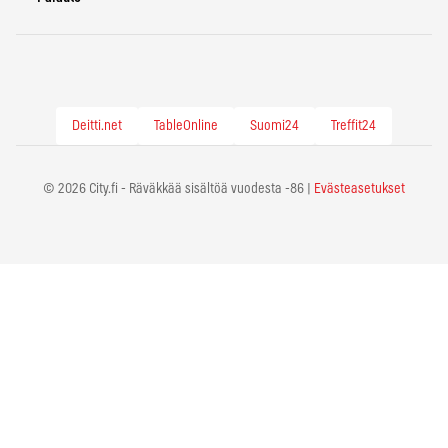
Deitti.net
TableOnline
Suomi24
Treffit24
© 2026 City.fi - Räväkkää sisältöä vuodesta -86 |
Evästeasetukset