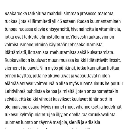
Raakaruoka tarkoittaa mahdollisimman prosessoimatonta
ruokaa, jota ei lämmitetä yli 45 asteen. Ruoan kuumentaminen
tuhoaa ruoassa olevia entsyymeitä, hivenaineita ja vitamiineja,
jotka ovat tärkeitä elimistöllemme. Yleisesti raakaravinnon
valmistusmenetelminä käytetään tehosekoittamista,
idättämistä, liottamista, mehuttamista sekä kuivattamista.
Ruokavalioon kuuluvat muun muassa kaikki idätettävät linssit,
siemenet ja pavut. Niin myös pähkinät, jotka kannattaa liottaa
ennen käyttöä, jotta ne aktivoituvat ja vapauttavat niiden
elämää antavat voimat. Näin ollen myös ruoansulatus helpottuu.
Lehtivihreä puhdistaa kehoa ja mieltä, joten on sanomattakin
selvää, että kaikki vihreät kasvikset kuuluvat tähän settiin
olennaisena osana. Myös monet muut vihannekset ja hedelmät
tukevat kylmäpuristettujen öljyjen ohella raakaruokavaliota.
Suomen luonto on täynnä marjoja, sieniä ja erilaisia