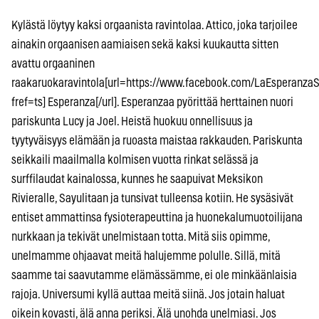
Kylästä löytyy kaksi orgaanista ravintolaa. Attico, joka tarjoilee
ainakin orgaanisen aamiaisen sekä kaksi kuukautta sitten
avattu orgaaninen
raakaruokaravintola[url=https://www.facebook.com/LaEsperanzaS
fref=ts] Esperanza[/url]. Esperanzaa pyörittää herttainen nuori
pariskunta Lucy ja Joel. Heistä huokuu onnellisuus ja
tyytyväisyys elämään ja ruoasta maistaa rakkauden. Pariskunta
seikkaili maailmalla kolmisen vuotta rinkat selässä ja
surffilaudat kainalossa, kunnes he saapuivat Meksikon
Rivieralle, Sayulitaan ja tunsivat tulleensa kotiin. He sysäsivät
entiset ammattinsa fysioterapeuttina ja huonekalumuotoilijana
nurkkaan ja tekivät unelmistaan totta. Mitä siis opimme,
unelmamme ohjaavat meitä halujemme polulle. Sillä, mitä
saamme tai saavutamme elämässämme, ei ole minkäänlaisia
rajoja. Universumi kyllä auttaa meitä siinä. Jos jotain haluat
oikein kovasti, älä anna periksi. Älä unohda unelmiasi. Jos