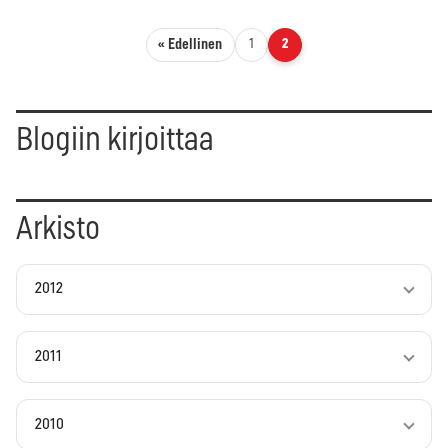
Artikkelien sivutus
« Edellinen
1
2
Blogiin kirjoittaa
Arkisto
2012
2011
2010