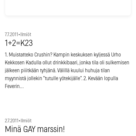
7.7.2011
•
Ilmiöt
1+2=K23
1. Muistatteko Crushin? Kampin keskuksen kyljessä Urho
Kekkosen Kadulla ollut drinkkibaari, jonka tila oli sulkemisen
jälkeen piiitkään tyhjänä. Välillä kuului huhuja tilan
myynnistä jollekin ”tutulle yötekijälle”. 2. Kevään lopulla
Feverin…
2.7.2011
•
Ilmiöt
Minä GAY marssin!