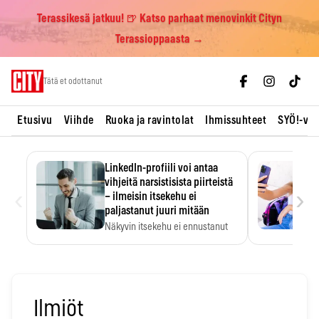
Terassikesä jatkuu! 🍺 Katso parhaat menovinkit Cityn
Terassioppaasta →
Skip
Tätä et odottanut
to
content
Etusivu
Viihde
Ruoka ja ravintolat
Ihmissuhteet
SYÖ!-vii
LinkedIn-profiili voi antaa
vihjeitä narsistisista piirteistä
‹
›
– ilmeisin itsekehu ei
paljastanut juuri mitään
Näkyvin itsekehu ei ennustanut
narsistisia piirteitä.
Ilmiöt