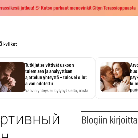
erassikesä jatkuu! 🍺 Katso parhaat menovinkit Cityn Terassioppaasta
Ö!-viikot
Tutkijat selvittivät uskoon
Arvo
tulemisen ja analyyttisen
huo
ajattelun yhteyttä – tulos ei ollut
psy
aivan odotettu
kump
par
Vahvin yhteys ei löytynyt sieltä, mistä
sitä odotettiin.
Suht
tunt
Psyk
портивный
Blogiin kirjoitt
ин