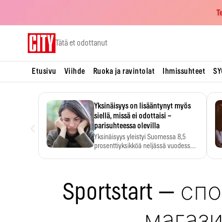
T
Skip
Tätä et odottanut
to
content
Etusivu
Viihde
Ruoka ja ravintolat
Ihmissuhteet
SY
Yksinäisyys on lisääntynyt myös
siellä, missä ei odottaisi –
‹
parisuhteessa olevilla
Yksinäisyys yleistyi Suomessa 8,5
prosenttiyksikköä neljässä vuodessa.
Se…
Sportstart — с
магаз