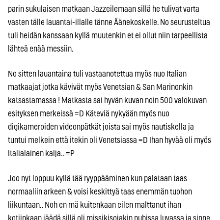
parin sukulaisen matkaan Jazzeilemaan sillä he tulivat varta
vasten tälle lauantai-illalle tänne Äänekoskelle. No seurusteltua
tuli heidän kanssaan kyllä muutenkin et ei ollut niin tarpeellista
lähteä enää messiin.
No sitten lauantaina tuli vastaanotettua myös nuo Italian
matkaajat jotka kävivät myös Venetsian & San Marinonkin
katsastamassa ! Matkasta sai hyvän kuvan noin 500 valokuvan
esityksen merkeissä =D Käteviä nykyään myös nuo
digikameroiden videonpätkät joista sai myös nautiskella ja
tuntui melkein että itekin oli Venetsiassa =D Ihan hyvää oli myös
Italialainen kalja.. =P
Joo nyt loppuu kyllä tää ryyppääminen kun palataan taas
normaaliin arkeen & voisi keskittyä taas enemmän tuohon
liikuntaan.. Noh en mä kuitenkaan eilen malttanut ihan
kotiinkaan jäädä sillä oli missikisojakin pubissa luvassa ja sinne