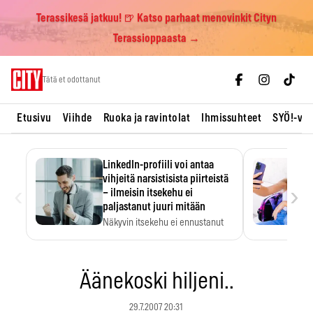
Terassikesä jatkuu! 🍺 Katso parhaat menovinkit Cityn
Terassioppaasta →
Skip
Tätä et odottanut
to
content
Etusivu
Viihde
Ruoka ja ravintolat
Ihmissuhteet
SYÖ!-vii
LinkedIn-profiili voi antaa
vihjeitä narsistisista piirteistä
‹
›
– ilmeisin itsekehu ei
paljastanut juuri mitään
Näkyvin itsekehu ei ennustanut
narsistisia piirteitä.
Äänekoski hiljeni..
29.7.2007 20:31