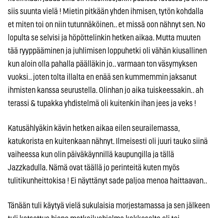
siis suunta vielä ! Mietin pitkään yhden ihmisen, tytön kohdalla
et miten toi on niin tutunnäköinen.. et missä oon nähnyt sen. No
lopulta se selvisi ja höpöttelinkin hetken aikaa. Mutta muuten
tää ryyppääminen ja juhlimisen loppuhetki oli vähän kiusallinen
kun aloin olla pahalla päälläkin jo.. varmaan ton väsymyksen
vuoksi.. joten tolta illalta en enää sen kummemmin jaksanut
ihmisten kanssa seurustella. Olinhan jo aika tuiskeessakin.. ah
terassi & tupakka yhdistelmä oli kuitenkin ihan jees ja veks !
Katusählyäkin kävin hetken aikaa eilen seurailemassa,
katukorista en kuitenkaan nähnyt. Ilmeisesti oli juuri tauko siinä
vaiheessa kun olin päiväkäynnillä kaupungilla ja tällä
Jazzkadulla. Nämä ovat täällä jo perinteitä kuten myös
tulitikunheittokisa ! Ei näyttänyt sade paljoa menoa haittaavan..
Tänään tuli käytyä vielä sukulaisia morjestamassa ja sen jälkeen