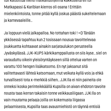
tuli katsottua hieno matkailuohjelma kakkoselta eli toi
Matkapassi & Karibian kierros oli osana ! Erittäin
mielenkiintoista, tonne pitää kyllä joskus päästä sukeltelemaan
ja karnevaaleille..
Ja loppuun vielä jalkapalloa. No tottahan toki ! =D Tänään
ykkösessä tapahtuu kun 2 tosissaan nousua tavoittelevaa
joukkuetta kohtaavat ainakin sarjataulukon perusteella
Jyväskylässä. JJK-KUPS kärkikamppailusta on siis kyse.. siel on
varauduttu oikein yleisöryntäykseen sillä ottelua varten on
varattu 100 hengen lisäkatsomo. En nyt jaksanut sitä
valitettavasti lähteä katsomaan, mut veikata kyllä vois ja ehkä
turvallisesti tota x-merkkiä siihen.. JJK:lla ei niin paineita ole
onneksi koska perinteikkäällä Kupsilla on aivan ehdoton tavoite
nousta taas kerran takaisin tonne veikkausliigaan. JJK:lla on
vain muutama pelaaja joilla on kokemusta liigassa
pelaamisesta, Kupsilla taas avausmiehistö on täynnä entisiä