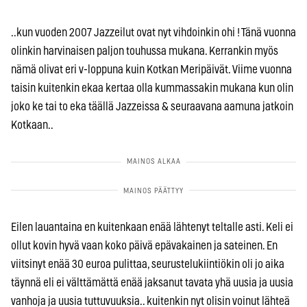
..kun vuoden 2007 Jazzeilut ovat nyt vihdoinkin ohi ! Tänä vuonna
olinkin harvinaisen paljon touhussa mukana. Kerrankin myös
nämä olivat eri v-loppuna kuin Kotkan Meripäivät. Viime vuonna
taisin kuitenkin ekaa kertaa olla kummassakin mukana kun olin
joko ke tai to eka täällä Jazzeissa & seuraavana aamuna jatkoin
Kotkaan..
Eilen lauantaina en kuitenkaan enää lähtenyt teltalle asti. Keli ei
ollut kovin hyvä vaan koko päivä epävakainen ja sateinen. En
viitsinyt enää 30 euroa pulittaa, seurustelukiintiökin oli jo aika
täynnä eli ei välttämättä enää jaksanut tavata yhä uusia ja uusia
vanhoja ja uusia tuttuvuuksia.. kuitenkin nyt olisin voinut lähteä